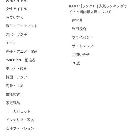
男性アイドル
RANK1[ランク1]｜人気ランキングサ
女性アイドル
イト～国内最大級について
お笑い芸人
運営者
歌手・アーティスト
利用規約
スポーツ選手
プライバシー
モデル
サイトマップ
声優・アニメ・漫画
お問い合せ
YouTuber・配信者
PC版
テレビ・映画
韓国・アジア
海外・世界
生活雑貨
家電製品
IT・ガジェット
インテリア・家具
女性ファッション