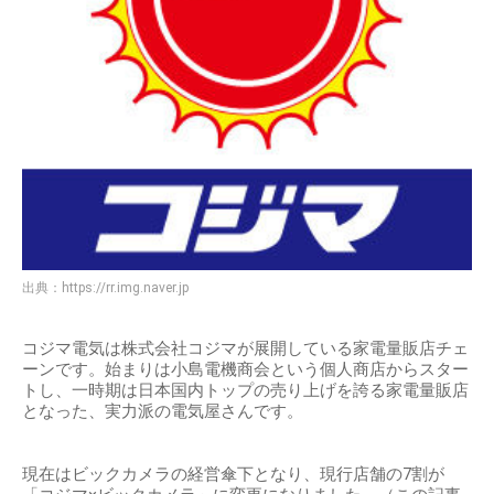
出典：
https://rr.img.naver.jp
コジマ電気は株式会社コジマが展開している家電量販店チェ
ーンです。始まりは小島電機商会という個人商店からスター
トし、一時期は日本国内トップの売り上げを誇る家電量販店
となった、実力派の電気屋さんです。
現在はビックカメラの経営傘下となり、現行店舗の7割が