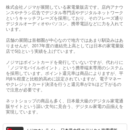
株式会社ノジマが展開している家電量販店です。店内アナウ
ンスやチラシ広告でデジタル専門店やデジタルネットワーク
というキャッチフレーズを採用しており、そのフレーズ通り
デジタルオーディオやパソコン、携帯電話などに力を入れて
います。
店舗の展開は首都圏が中心なので地方ではあまり馴染みはあ
りませんが、2017年度の連結売上高としては日本の家電量販
店で5位という実績を上げています。
ノジマはポイントカードを発行していないですが、代わりに
「ノジマモバイルポイント」という携帯端末専用のシステム
を採用しています。ポイント還元率は商品によりますが、平
均8％程度と比較的高めに設定されていますが、電子マネー
やクレジットカード決済を行うと還元率が2％ほど下がるの
で注意が必要です。
ネットショップの商品も多く、日本最大級のデジタル家電通
販サイトという謳い文句に見合う、デジタル家電の品揃えを
実現しています。