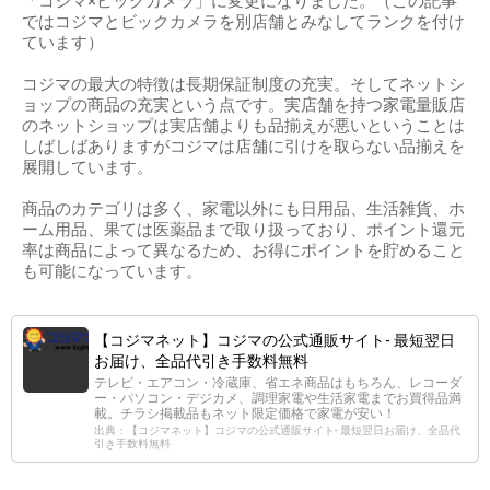
「コジマ×ビックカメラ」に変更になりました。（この記事
ではコジマとビックカメラを別店舗とみなしてランクを付け
ています）
コジマの最大の特徴は長期保証制度の充実。そしてネットシ
ョップの商品の充実という点です。実店舗を持つ家電量販店
のネットショップは実店舗よりも品揃えが悪いということは
しばしばありますがコジマは店舗に引けを取らない品揃えを
展開しています。
商品のカテゴリは多く、家電以外にも日用品、生活雑貨、ホ
ーム用品、果ては医薬品まで取り扱っており、ポイント還元
率は商品によって異なるため、お得にポイントを貯めること
も可能になっています。
【コジマネット】コジマの公式通販サイト- 最短翌日
お届け、全品代引き手数料無料
テレビ・エアコン・冷蔵庫、省エネ商品はもちろん、レコーダ
ー・パソコン・デジカメ、調理家電や生活家電までお買得品満
載。チラシ掲載品もネット限定価格で家電が安い！
出典：【コジマネット】コジマの公式通販サイト- 最短翌日お届け、全品代
引き手数料無料