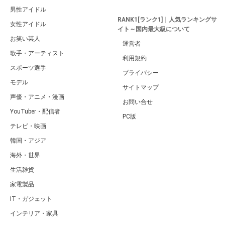
男性アイドル
RANK1[ランク1]｜人気ランキングサ
女性アイドル
イト～国内最大級について
お笑い芸人
運営者
歌手・アーティスト
利用規約
スポーツ選手
プライバシー
モデル
サイトマップ
声優・アニメ・漫画
お問い合せ
YouTuber・配信者
PC版
テレビ・映画
韓国・アジア
海外・世界
生活雑貨
家電製品
IT・ガジェット
インテリア・家具