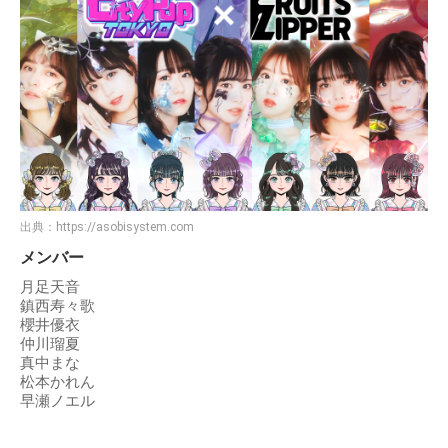
出典：
https://asobisystem.com
メンバー
月足天音
鎮西寿々歌
櫻井優衣
仲川瑠夏
真中まな
松本かれん
早瀬ノエル