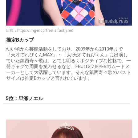
出典：
https://img-mdpr.freetls.fastly.net
推定Bカップ
幼い頃から芸能活動をしており、2009年から2013年まで
『天才てれびくんMAX』・『大!天才てれびくん』に出演し
ていた鎮西寿々歌は、とても明るくポジティブな性格で、一
発ギャグで周囲を笑わせるなど、FRUITS ZIPPERのムードメ
ーカーとして大活躍しています。そんな鎮西寿々歌のバスト
サイズは推定Bカップと言われています。
5位：早瀬ノエル