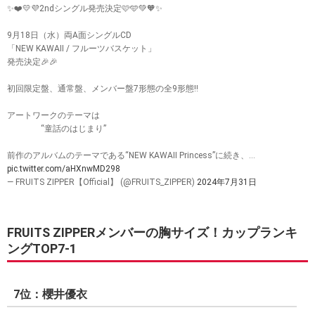
✨❤️💛💜2ndシングル発売決定🩷🩵💚🧡✨
9月18日（水）両A面シングルCD
「NEW KAWAII / フルーツバスケット」
発売決定🎉🎉
初回限定盤、通常盤、メンバー盤7形態の全9形態‼️
アートワークのテーマは
“童話のはじまり”
前作のアルバムのテーマである“NEW KAWAII Princess”に続き、…
pic.twitter.com/aHXnwMD298
— FRUITS ZIPPER【Official】 (@FRUITS_ZIPPER)
2024年7月31日
FRUITS ZIPPERメンバーの胸サイズ！カップランキ
ングTOP7-1
7位：櫻井優衣