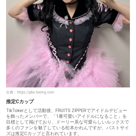
出典：
https://pbs.twimg.com
推定Cカップ
TikTokerとして活動後、FRUITS ZIPPERでアイドルデビュー
を飾ったメンバーで、「1番可愛いアイドルになること」を
目標として掲げており、ドーリー系な可愛らしいルックスで
多くのファンを魅了している松本かれんですが、バストサイ
ズは推定Cカップと言われています。