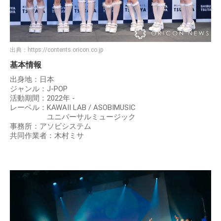
出典：
https://contents.oricon.co.jp
基本情報
出身地：日本
ジャンル：J-POP
活動期間：2022年 -
レーベル：KAWAII LAB / ASOBIMUSIC
ユニバーサルミュージック
事務所：アソビシステム
共同作業者：木村ミサ