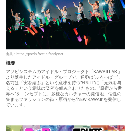
出典：
https://prcdn.freetls.fastly.net
概要
アソビシステムのアイドル・プロジェクト「KAWAII LAB.」
より誕生したアイドル・グループで、通称は“ふるっぱー”。
名前は「実を結ぶ」という意味を持つ“FRUIT”に「元気を与
える」という意味の“ZIP”を組み合わせたもの。“原宿から世
界へ”をコンセプトに、多様なカルチャーの発信地、個性の
集まるファッションの街・原宿から“NEW KAWAII”を発信し
ています。