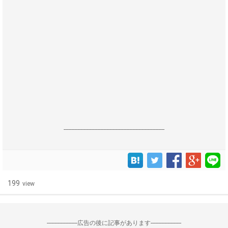
------------------------------------------------------------------
199
view
--------------------広告の後に記事があります--------------------