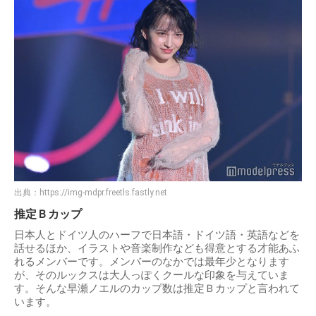
出典：
https://img-mdpr.freetls.fastly.net
推定Ｂカップ
日本人とドイツ人のハーフで日本語・ドイツ語・英語などを
話せるほか、イラストや音楽制作なども得意とする才能あふ
れるメンバーです。メンバーのなかでは最年少となります
が、そのルックスは大人っぽくクールな印象を与えていま
す。そんな早瀬ノエルのカップ数は推定Ｂカップと言われて
います。