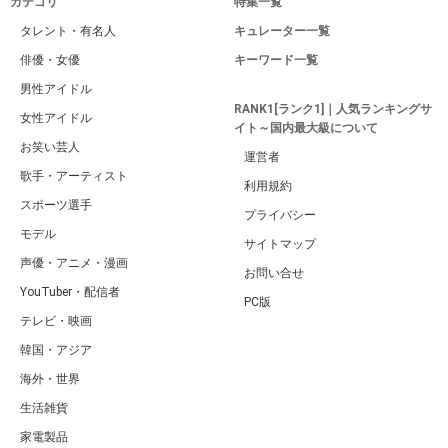
カテゴリ
特集一覧
タレント・有名人
キュレーター一覧
俳優・女優
キーワード一覧
男性アイドル
RANK1[ランク1]｜人気ランキングサ
女性アイドル
イト～国内最大級について
お笑い芸人
運営者
歌手・アーティスト
利用規約
スポーツ選手
プライバシー
モデル
サイトマップ
声優・アニメ・漫画
お問い合せ
YouTuber・配信者
PC版
テレビ・映画
韓国・アジア
海外・世界
生活雑貨
家電製品