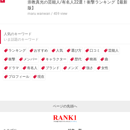
6
崇教真光の芸能人/有名人22選！衝撃ランキング【最新
版】
maru.wanwan
/ 459 view
人気のキーワード
いま話題のキーワード
ランキング
おすすめ
人気
選び方
口コミ
芸能人
衝撃
メンバー
キャラクター
歴代
映画
曲
ドラマ
有名人
ブランド
メンズ
強さ
女性
プロフィール
現在
ページの先頭へ