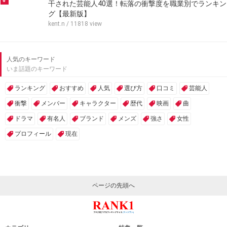
6
干された芸能人40選！転落の衝撃度を職業別でランキン
グ【最新版】
kent.n
/ 11818 view
人気のキーワード
いま話題のキーワード
ランキング
おすすめ
人気
選び方
口コミ
芸能人
衝撃
メンバー
キャラクター
歴代
映画
曲
ドラマ
有名人
ブランド
メンズ
強さ
女性
プロフィール
現在
ページの先頭へ