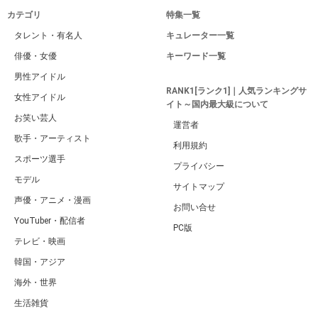
カテゴリ
特集一覧
タレント・有名人
キュレーター一覧
俳優・女優
キーワード一覧
男性アイドル
RANK1[ランク1]｜人気ランキングサ
女性アイドル
イト～国内最大級について
お笑い芸人
運営者
歌手・アーティスト
利用規約
スポーツ選手
プライバシー
モデル
サイトマップ
声優・アニメ・漫画
お問い合せ
YouTuber・配信者
PC版
テレビ・映画
韓国・アジア
海外・世界
生活雑貨