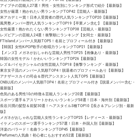
アイプチの芸能人27選！男性・女性別にランキング形式で紹介【最新版】
女性が厳選！抱かれたい男ランキングTOP42【芸能人・最新版】
米アカデミー賞！日本人受賞者の歴代人気ランキングTOP20【最新版】
風男塾メンバー歴代人気ランキングTOP19【卒業メン含む】【最新版】
女性厳選！抱かれたくない男ランキングTOP38【芸能人・最新版】
レズビアンの芸能人24選！衝撃順にランキング【女同士・最新版】
FTIslandメンバー人気順TOP5！名前とプロフィール付き【最新版】
【韓国】女性K-POP歌手の歌唱力ランキングTOP21【最新版】
【メンズ】メガネがおしゃれな芸能人男性TOP25【画像あり・最新版】
韓国の女性モデル！かわいいランキングTOP26【最新版】
レズ＆バイセクシャルの女性芸能人TOP18【衝撃ランキング・最新版】
東京女子流のメンバー人気順TOP4！脱退者のプロフィールあり【最新版】
アナザースカイの司会＆歴代アシスタント人気TOP5【最新版】
CNBLUEのメンバー人気順TOP4！名前とプロフィール付き【脱退メンバー含む・
最新版】
色気のある男性10の特徴＆芸能人ランキング20選【最新版】
スポーツ選手＆アスリートかわいいランキング58選！日本・海外別【最新版】
長谷川潤の髪型＆前髪30選！ヘアスタイル3種TOP10【長さ＆アレンジ別・最新
版】
メガネがおしゃれな芸能人女性ランキングTOP25【レディース・最新版】
イケメンのスポーツ選手ランキング57選！日本・外国人別【最新版】
洋楽のバラード！名曲ランキングTOP45【最新版】
Perfumeの人気曲！初心者にもおすすめ52選【最新版】