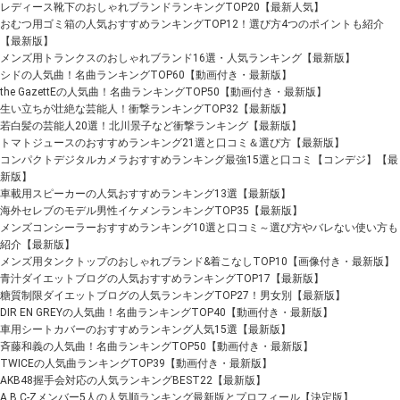
レディース靴下のおしゃれブランドランキングTOP20【最新人気】
おむつ用ゴミ箱の人気おすすめランキングTOP12！選び方4つのポイントも紹介
【最新版】
メンズ用トランクスのおしゃれブランド16選・人気ランキング【最新版】
シドの人気曲！名曲ランキングTOP60【動画付き・最新版】
the GazettEの人気曲！名曲ランキングTOP50【動画付き・最新版】
生い立ちが壮絶な芸能人！衝撃ランキングTOP32【最新版】
若白髪の芸能人20選！北川景子など衝撃ランキング【最新版】
トマトジュースのおすすめランキング21選と口コミ＆選び方【最新版】
コンパクトデジタルカメラおすすめランキング最強15選と口コミ【コンデジ】【最
新版】
車載用スピーカーの人気おすすめランキング13選【最新版】
海外セレブのモデル男性イケメンランキングTOP35【最新版】
メンズコンシーラーおすすめランキング10選と口コミ～選び方やバレない使い方も
紹介【最新版】
メンズ用タンクトップのおしゃれブランド&着こなしTOP10【画像付き・最新版】
青汁ダイエットブログの人気おすすめランキングTOP17【最新版】
糖質制限ダイエットブログの人気ランキングTOP27！男女別【最新版】
DIR EN GREYの人気曲！名曲ランキングTOP40【動画付き・最新版】
車用シートカバーのおすすめランキング人気15選【最新版】
斉藤和義の人気曲！名曲ランキングTOP50【動画付き・最新版】
TWICEの人気曲ランキングTOP39【動画付き・最新版】
AKB48握手会対応の人気ランキングBEST22【最新版】
A.B.C-Zメンバー5人の人気順ランキング最新版とプロフィール【決定版】