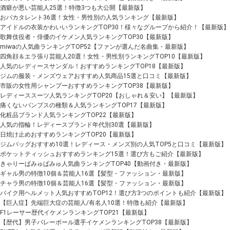
酒癖が悪い芸能人25選！特徴3つも大公開【最新版】
おバカタレント36選！女性・男性別の人気ランキング【最新版】
アイドルの衣装かわいいランキングTOP30！様々なグループから紹介！【最新版】
歌舞伎役者・俳優のイケメン人気ランキングTOP30【最新版】
miwaの人気曲ランキングTOP52【ファンが選んだ名曲集・最新版】
四角顔＆エラ張り芸能人20選！女性・男性別ランキングTOP10【最新版】
人気のレディースサンダル！おすすめランキングTOP18【最新版】
ジムの服装・メンズウェアおすすめ人気商品15選と口コミ【最新版】
市販の女性用シャンプーおすすめランキングTOP38【最新版】
レディーススーツ人気ランキングTOP20【おしゃれ＆安い】【最新版】
痛くないパンプスの種類＆人気ランキングTOP17【最新版】
化粧品ブランド人気ランキングTOP22【最新版】
人気の指輪！レディースブランド年代別30選【最新版】
日焼け止めおすすめランキングTOP20【最新版】
ジムバッグおすすめ10選！レディース・メンズ別の人気TOP5と口コミ【最新版】
ポケットティッシュおすすめランキング15選！選び方もご紹介【最新版】
きゃりーぱみゅぱみゅ人気曲ランキングTOP40【動画付き・最新版】
ギャル男の特徴10個＆芸能人16選【髪型・ファッション・最新版】
チャラ男の特徴10個＆芸能人16選【髪型・ファッション・最新版】
バイク用ヘルメット人気おすすめTOP12！選び方3つのポイントも紹介【最新版】
【巨人症】先端巨大症の芸能人/有名人10選！特徴も紹介【最新版】
F1レーサー歴代イケメンランキングTOP21【最新版】
【歴代】男子バレーボール選手イケメンランキングTOP38【最新版】