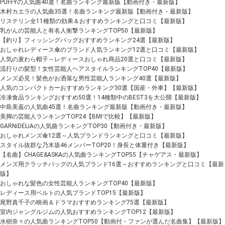
PUFFYの人気曲40選！名曲ランキング最新版【動画付き・最新版】
木村カエラの人気曲35選！名曲ランキング最新版【動画付き・最新版】
リステリン全11種類の効果＆おすすめランキングと口コミ【最新版】
乳がんの芸能人と有名人衝撃ランキングTOP50【最新版】
【釣り】フィッシングバッグおすすめランキング24選【最新版】
おしゃれレディース傘のブランド人気ランキング12選と口コミ【最新版】
人気の麦わら帽子～レディースおしゃれ商品20選と口コミ【最新版】
流行りの髪型！女性芸能人ヘアスタイルランキングTOP40【最新版】
メンズ必見！髪色がお洒落な男性芸能人ランキング40選【最新版】
人気のコンパクトカーおすすめランキング30選【国産・外車】【最新版】
冷凍食品ランキングおすすめ50選！14種類中のBEST3を大公開【最新版】
中島美嘉の人気曲45選！名曲ランキング最新版【動画付き・最新版】
美脚の芸能人ランキングTOP24【BMIで比較】【最新版】
GARNiDELiAの人気曲ランキングTOP30【動画付き・最新版】
おしゃれメンズ傘12選～人気ブランドランキングと口コミ【最新版】
スタイル抜群な乃木坂46メンバーTOP20！身長と体重付き【最新版】
【名曲】CHAGE&ASKAの人気曲ランキングTOP55【チャゲアス・最新版】
メンズ用クラッチバッグの人気ブランド16選～おすすめランキングと口コミ【最新
版】
おしゃれな髪色の女性芸能人ランキングTOP40【最新版】
レディース用ベルトの人気ブランドTOP15【最新版】
尾野真千子の映画＆ドラマおすすめランキング75選【最新版】
室内ジャングルジムの人気おすすめランキングTOP12【最新版】
水樹奈々の人気曲ランキングTOP50【動画付・ファンが選んだ名曲集】【最新版】