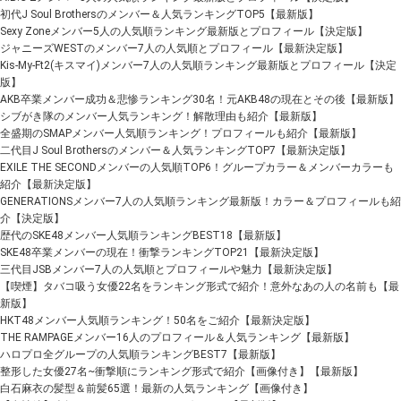
初代J Soul Brothersのメンバー＆人気ランキングTOP5【最新版】
Sexy Zoneメンバー5人の人気順ランキング最新版とプロフィール【決定版】
ジャニーズWESTのメンバー7人の人気順とプロフィール【最新決定版】
Kis-My-Ft2(キスマイ)メンバー7人の人気順ランキング最新版とプロフィール【決定
版】
AKB卒業メンバー成功＆悲惨ランキング30名！元AKB48の現在とその後【最新版】
シブがき隊のメンバー人気ランキング！解散理由も紹介【最新版】
全盛期のSMAPメンバー人気順ランキング！プロフィールも紹介【最新版】
二代目J Soul Brothersのメンバー＆人気ランキングTOP7【最新決定版】
EXILE THE SECONDメンバーの人気順TOP6！グループカラー＆メンバーカラーも
紹介【最新決定版】
GENERATIONSメンバー7人の人気順ランキング最新版！カラー＆プロフィールも紹
介【決定版】
歴代のSKE48メンバー人気順ランキングBEST18【最新版】
SKE48卒業メンバーの現在！衝撃ランキングTOP21【最新決定版】
三代目JSBメンバー7人の人気順とプロフィールや魅力【最新決定版】
【喫煙】タバコ吸う女優22名をランキング形式で紹介！意外なあの人の名前も【最
新版】
HKT48メンバー人気順ランキング！50名をご紹介【最新決定版】
THE RAMPAGEメンバー16人のプロフィール＆人気ランキング【最新版】
ハロプロ全グループの人気順ランキングBEST7【最新版】
整形した女優27名~衝撃順にランキング形式で紹介【画像付き】【最新版】
白石麻衣の髪型＆前髪65選！最新の人気ランキング【画像付き】