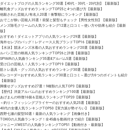
ダイエットブログの人気ランキング30選【40代・30代・20代別】【最新版】
離乳食グッズおすすめランキングTOP25と4つの選び方【最新版】
他殺された芸能人/有名人20選！衝撃順にランキング【最新版】
おでこが狭い芸能人35選！前髪と髪型もチェック【男性女性別】【最新版】
メンズ除毛クリームの人気ランキング12選と口コミ～使い方や効果も紹介【最新
版】
おすすめ！ダイエットアプリの人気ランキング29選【最新版】
海外セレブのバッグ！レディース人気ブランドTOP16【最新版】
【水泳】競泳メンズ水着の人気おすすめランキング20選【最新版】
ルパン三世の映画人気ランキングTOP26と評価【最新版】
SPYAIRの人気曲ランキング35選&アルバム5選【最新版】
受け口の芸能人！人気ランキングTOP19【最新版】
筋トレ器具・グッズの人気おすすめランキング30選【最新版】
ICレコーダーおすすめ人気ランキング30選と口コミ～選び方6つのポイントも紹介
【最新版】
脚痩せグッズおすすめ27選！9種類の人気TOP3【最新版】
【歴代】洋楽アルバムのおすすめランキング100選【最新版】
あげまんの特徴16個＆芸能人ランキングTOP20【最新版】
＜釣り＞フィッシングプライヤーのおすすめ人気25選【最新版】
40代の女優人気ランキングTOP50【実力派が勢ぞろい】【最新版】
西野七瀬の髪型50選！最新の人気ランキング【画像付き】
TOKIOの人気曲ランキング！全45曲を動画付きで紹介【最新版】
ジャニーズWESTの人気曲ランキングTOP51【動画付き・最新版】