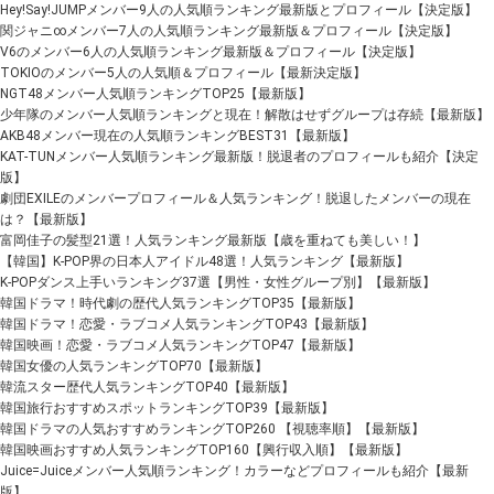
Hey!Say!JUMPメンバー9人の人気順ランキング最新版とプロフィール【決定版】
関ジャニ∞メンバー7人の人気順ランキング最新版＆プロフィール【決定版】
V6のメンバー6人の人気順ランキング最新版＆プロフィール【決定版】
TOKIOのメンバー5人の人気順＆プロフィール【最新決定版】
NGT48メンバー人気順ランキングTOP25【最新版】
少年隊のメンバー人気順ランキングと現在！解散はせずグループは存続【最新版】
AKB48メンバー現在の人気順ランキングBEST31【最新版】
KAT-TUNメンバー人気順ランキング最新版！脱退者のプロフィールも紹介【決定
版】
劇団EXILEのメンバープロフィール＆人気ランキング！脱退したメンバーの現在
は？【最新版】
富岡佳子の髪型21選！人気ランキング最新版【歳を重ねても美しい！】
【韓国】K-POP界の日本人アイドル48選！人気ランキング【最新版】
K-POPダンス上手いランキング37選【男性・女性グループ別】【最新版】
韓国ドラマ！時代劇の歴代人気ランキングTOP35【最新版】
韓国ドラマ！恋愛・ラブコメ人気ランキングTOP43【最新版】
韓国映画！恋愛・ラブコメ人気ランキングTOP47【最新版】
韓国女優の人気ランキングTOP70【最新版】
韓流スター歴代人気ランキングTOP40【最新版】
韓国旅行おすすめスポットランキングTOP39【最新版】
韓国ドラマの人気おすすめランキングTOP260 【視聴率順】【最新版】
韓国映画おすすめ人気ランキングTOP160【興行収入順】【最新版】
Juice=Juiceメンバー人気順ランキング！カラーなどプロフィールも紹介【最新
版】