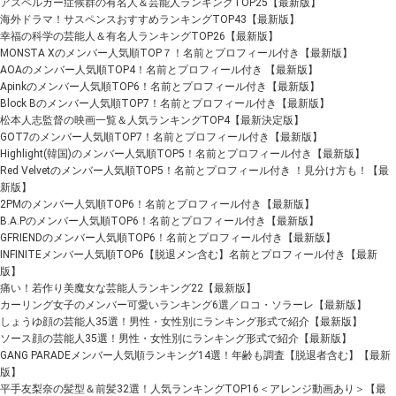
アスペルガー症候群の有名人＆芸能人ランキングTOP25【最新版】
海外ドラマ！サスペンスおすすめランキングTOP43【最新版】
幸福の科学の芸能人＆有名人ランキングTOP26【最新版】
MONSTA Xのメンバー人気順TOP７！名前とプロフィール付き【最新版】
AOAのメンバー人気順TOP4！名前とプロフィール付き 【最新版】
Apinkのメンバー人気順TOP6！名前とプロフィール付き【最新版】
Block Bのメンバー人気順TOP7！名前とプロフィール付き【最新版】
松本人志監督の映画一覧＆人気ランキングTOP4【最新決定版】
GOT7のメンバー人気順TOP7！名前とプロフィール付き【最新版】
Highlight(韓国)のメンバー人気順TOP5！名前とプロフィール付き【最新版】
Red Velvetのメンバー人気順TOP5！名前とプロフィール付き ！見分け方も！【最
新版】
2PMのメンバー人気順TOP6！名前とプロフィール付き【最新版】
B.A.Pのメンバー人気順TOP6！名前とプロフィール付き【最新版】
GFRIENDのメンバー人気順TOP6！名前とプロフィール付き【最新版】
INFINITEメンバー人気順TOP6【脱退メン含む】名前とプロフィール付き【最新
版】
痛い！若作り美魔女な芸能人ランキング22【最新版】
カーリング女子のメンバー可愛いランキング6選／ロコ・ソラーレ【最新版】
しょうゆ顔の芸能人35選！男性・女性別にランキング形式で紹介【最新版】
ソース顔の芸能人35選！男性・女性別にランキング形式で紹介【最新版】
GANG PARADEメンバー人気順ランキング14選！年齢も調査【脱退者含む】【最新
版】
平手友梨奈の髪型＆前髪32選！人気ランキングTOP16＜アレンジ動画あり＞【最