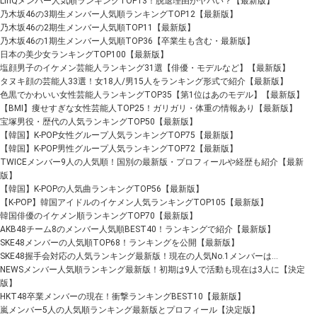
LinQメンバー人気順ランキングTOP13！脱退理由がヤバい？【最新版】
乃木坂46の3期生メンバー人気順ランキングTOP12【最新版】
乃木坂46の2期生メンバー人気順TOP11【最新版】
乃木坂46の1期生メンバー人気順TOP36【卒業生も含む・最新版】
日本の美少女ランキングTOP100【最新版】
塩顔男子のイケメン芸能人ランキング31選【俳優・モデルなど】【最新版】
タヌキ顔の芸能人33選！女18人/男15人をランキング形式で紹介【最新版】
色黒でかわいい女性芸能人ランキングTOP35【第1位はあのモデル】【最新版】
【BMI】痩せすぎな女性芸能人TOP25！ガリガリ・体重の情報あり【最新版】
宝塚男役・歴代の人気ランキングTOP50【最新版】
【韓国】K-POP女性グループ人気ランキングTOP75【最新版】
【韓国】K-POP男性グループ人気ランキングTOP72【最新版】
TWICEメンバー9人の人気順！国別の最新版・プロフィールや経歴も紹介【最新
版】
【韓国】K-POPの人気曲ランキングTOP56【最新版】
【K-POP】韓国アイドルのイケメン人気ランキングTOP105【最新版】
韓国俳優のイケメン順ランキングTOP70【最新版】
AKB48チーム8のメンバー人気順BEST40！ランキングで紹介【最新版】
SKE48メンバーの人気順TOP68！ランキングを公開【最新版】
SKE48握手会対応の人気ランキング最新版！現在の人気No.1メンバーは…
NEWSメンバー人気順ランキング最新版！初期は9人で活動も現在は3人に【決定
版】
HKT48卒業メンバーの現在！衝撃ランキングBEST10【最新版】
嵐メンバー5人の人気順ランキング最新版とプロフィール【決定版】