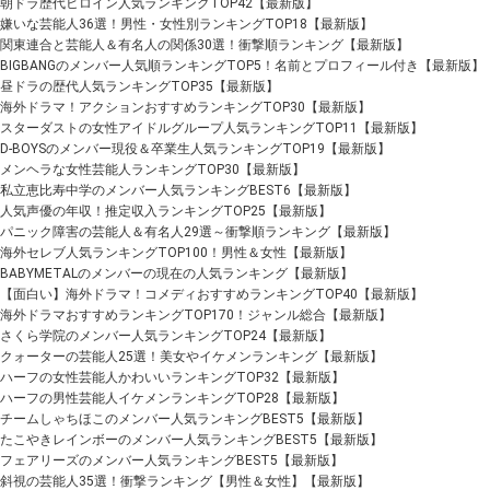
朝ドラ歴代ヒロイン人気ランキングTOP42【最新版】
嫌いな芸能人36選！男性・女性別ランキングTOP18【最新版】
関東連合と芸能人＆有名人の関係30選！衝撃順ランキング【最新版】
BIGBANGのメンバー人気順ランキングTOP5！名前とプロフィール付き【最新版】
昼ドラの歴代人気ランキングTOP35【最新版】
海外ドラマ！アクションおすすめランキングTOP30【最新版】
スターダストの女性アイドルグループ人気ランキングTOP11【最新版】
D-BOYSのメンバー現役＆卒業生人気ランキングTOP19【最新版】
メンヘラな女性芸能人ランキングTOP30【最新版】
私立恵比寿中学のメンバー人気ランキングBEST6【最新版】
人気声優の年収！推定収入ランキングTOP25【最新版】
パニック障害の芸能人＆有名人29選～衝撃順ランキング【最新版】
海外セレブ人気ランキングTOP100！男性＆女性【最新版】
BABYMETALのメンバーの現在の人気ランキング【最新版】
【面白い】海外ドラマ！コメディおすすめランキングTOP40【最新版】
海外ドラマおすすめランキングTOP170！ジャンル総合【最新版】
さくら学院のメンバー人気ランキングTOP24【最新版】
クォーターの芸能人25選！美女やイケメンランキング【最新版】
ハーフの女性芸能人かわいいランキングTOP32【最新版】
ハーフの男性芸能人イケメンランキングTOP28【最新版】
チームしゃちほこのメンバー人気ランキングBEST5【最新版】
たこやきレインボーのメンバー人気ランキングBEST5【最新版】
フェアリーズのメンバー人気ランキングBEST5【最新版】
斜視の芸能人35選！衝撃ランキング【男性＆女性】【最新版】