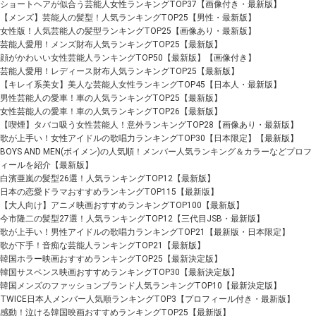
ショートヘアが似合う芸能人女性ランキングTOP37【画像付き・最新版】
【メンズ】芸能人の髪型！人気ランキングTOP25【男性・最新版】
女性版！人気芸能人の髪型ランキングTOP25【画像あり・最新版】
芸能人愛用！メンズ財布人気ランキングTOP25【最新版】
顔がかわいい女性芸能人ランキングTOP50【最新版】【画像付き】
芸能人愛用！レディース財布人気ランキングTOP25【最新版】
【キレイ系美女】美人な芸能人女性ランキングTOP45【日本人・最新版】
男性芸能人の愛車！車の人気ランキングTOP25【最新版】
女性芸能人の愛車！車の人気ランキングTOP26【最新版】
【喫煙】タバコ吸う女性芸能人！意外ランキングTOP28【画像あり・最新版】
歌が上手い！女性アイドルの歌唱力ランキングTOP30【日本限定】【最新版】
BOYS AND MEN(ボイメン)の人気順！メンバー人気ランキング＆カラーなどプロフ
ィールを紹介【最新版】
白濱亜嵐の髪型26選！人気ランキングTOP12【最新版】
日本の恋愛ドラマおすすめランキングTOP115【最新版】
【大人向け】アニメ映画おすすめランキングTOP100【最新版】
今市隆二の髪型27選！人気ランキングTOP12【三代目JSB・最新版】
歌が上手い！男性アイドルの歌唱力ランキングTOP21【最新版・日本限定】
歌が下手！音痴な芸能人ランキングTOP21【最新版】
韓国ホラー映画おすすめランキングTOP25【最新決定版】
韓国サスペンス映画おすすめランキングTOP30【最新決定版】
韓国メンズのファッションブランド人気ランキングTOP10【最新決定版】
TWICE日本人メンバー人気順ランキングTOP3【プロフィール付き・最新版】
感動！泣ける韓国映画おすすめランキングTOP25【最新版】