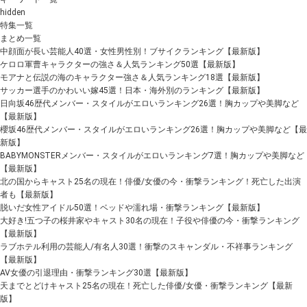
hidden
特集一覧
まとめ一覧
中顔面が長い芸能人40選・女性男性別！ブサイクランキング【最新版】
ケロロ軍曹キャラクターの強さ＆人気ランキング50選【最新版】
モアナと伝説の海のキャラクター強さ＆人気ランキング18選【最新版】
サッカー選手のかわいい嫁45選！日本・海外別のランキング【最新版】
日向坂46歴代メンバー・スタイルがエロいランキング26選！胸カップや美脚など
【最新版】
櫻坂46歴代メンバー・スタイルがエロいランキング26選！胸カップや美脚など【最
新版】
BABYMONSTERメンバー・スタイルがエロいランキング7選！胸カップや美脚など
【最新版】
北の国からキャスト25名の現在！俳優/女優の今・衝撃ランキング！死亡した出演
者も【最新版】
脱いだ女性アイドル50選！ベッドや濡れ場・衝撃ランキング【最新版】
大好き!五つ子の桜井家やキャスト30名の現在！子役や俳優の今・衝撃ランキング
【最新版】
ラブホテル利用の芸能人/有名人30選！衝撃のスキャンダル・不祥事ランキング
【最新版】
AV女優の引退理由・衝撃ランキング30選【最新版】
天までとどけキャスト25名の現在！死亡した俳優/女優・衝撃ランキング【最新
版】