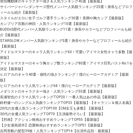
攻殻機動隊のキャラクター強さ＆人気ランキング45選【最新版】
サイバージャパンダンサーズ歴代メンバー人気順ランキング25選！身長などプロフ
ィールも紹介【最新版】
スタイルがエロい女子ゴルフ選手ランキング30選！美脚や胸カップ【最新版】
カンブリア宮殿の神回・人気ランキング10選【最新版】
BUDDiiS歴代メンバー人気順ランキング11選！身長やカラーなどプロフィールも紹
介【最新版】
STARGLOWメンバー人気順ランキング5選！身長やカラーなどプロフィールも紹介
【最新版】
アイドルマスターのキャラ人気ランキング60！可愛いアイマス女性キャラ多数【最
新版】
アイドルマスターのキャラ胸カップ数ランキング80選！アイマス巨乳バストNo.1を
決定【最新版】
ヒロアカのキャラ40選・個性の強さランキング！僕のヒーローアカデミア【最新
版】
ヒロアカのキャラ人気ランキング68！僕のヒーローアカデミア【最新版】
メダリストのキャラクター強さ・人気ランキング55選【最新版】
長瀬智也のドラマ人気ランキングTOP20！一番人気はあの作品【最新版】
鈴村健一のシングル人気曲ランキングTOP33【最新版】【キャラソン＆個人名義】
20代の女優人気ランキングTOP100【CM女王も多数】【最新版】
30代の女優人気ランキングTOP70【主演級勢ぞろい】【最新版】
【邦画】アクション映画おすすめランキングTOP55【最新版】
【少女漫画原作】恋愛映画おすすめランキングTOP51【最新版】
吉岡里帆の髪型39枚！人気ランキングTOP16【出演作品別・最新版】