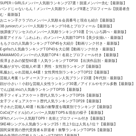
SUPER☆GiRLSメンバー人気順ランキング27選！脱退メンバー含む【最新版】
バンドじゃないもん！メンバー人気順ランキング8選とプロフィール【脱退者含
む・最新版】
おニャン子クラブのメンバー人気順＆会員番号と現在も紹介【最新版】
3B juniorのメンバー人気順ランキング10名とプロフィール【最新版】
放課後プリンセスのメンバー人気順ランキング10選【ついぷろ調べ・最新版】
新星アイドル「ふわふわ」のメンバー人気順TOP15【美少女揃い・最新版】
ももクロの人気曲ランキングTOP45を大紹介【動画リンク付き・最新版】
E-girlsの人気曲ランキングTOP43を大公開【動画リンク付き・最新版】
MAMAMOOメンバーの人気順TOP4！名前とプロフィール付き【最新版】
長澤まさみの髪型60選！人気ランキングTOP30 【出演作品別・最新版】
私服がダサい芸能人41選！男性・女性別ランキング【最新版】
私服おしゃれ芸能人44選！女性男性別ランキングTOP22【最新版】
芸能人考案！レディースファッション人気ブランド23選【年代別・最新版】
顔が小さい！小顔な芸能人女性ランキング30選／アイドルやモデル多数【最新版】
でんぱ組.incの人気曲ランキングTOP35【最新版】
男子フィギュアスケート歴代人気ランキングTOP26【最新版】
女子フィギュアスケート歴代人気ランキングTOP28【最新版】
干された芸能人40選！転落の衝撃度を職業別でランキング【最新版】
CoCo(アイドル)のメンバー人気順TOP5＆現在の様子【最新版】
SF9のメンバー人気順TOP9！名前とプロフィール付き【最新版】
SKE48シングル人気曲ランキング25！売上1位は人気も1位？【最新版】
国民栄誉賞の歴代受賞者＆辞退者！衝撃ランキングTOP26【最新版】
統合失調症の芸能人ランキングTOP32【最新版】