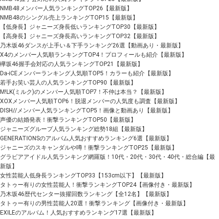
NMB48メンバー人気ランキングTOP26【最新版】
NMB48のシングル売上ランキングTOP15【最新版】
【低身長】ジャニーズ身長低いランキングTOP30【最新版】
【高身長】ジャニーズ身長高いランキングTOP32【最新版】
乃木坂46ダンスが上手い＆下手ランキング26選【動画あり・最新版】
X4のメンバー人気順ランキングTOP4！プロフィールも紹介【最新版】
欅坂46握手会対応の人気ランキングTOP21【最新版】
Da-iCEメンバーランキング人気順TOP5！カラーも紹介【最新版】
若手お笑い芸人の人気ランキングTOP90【最新版】
M!LK(ミルク)のメンバー人気順TOP7！不仲は本当？【最新版】
XOXメンバー人気順TOP6！脱退メンバーの人気度も調査【最新版】
DISH//メンバー人気ランキングTOP5！画像と動画あり【最新版】
声優の結婚発表！衝撃ランキングTOP50【最新版】
ジャニーズグループ人気ランキング総勢18組【最新版】
GENERATIONSのアルバム人気おすすめランキング6選【最新版】
ジャニーズのスキャンダルや噂！衝撃ランキングTOP25【最新版】
グラビアアイドル人気ランキング網羅版！10代・20代・30代・40代・総合編【最
新版】
女性芸能人低身長ランキングTOP33【153cm以下】【最新版】
タトゥー有りの女性芸能人！衝撃ランキングTOP24【画像付き・最新版】
乃木坂46歴代センター抜擢回数ランキング【全12名】【最新版】
タトゥー有りの男性芸能人20選！衝撃ランキング【画像付き・最新版】
EXILEのアルバム！人気おすすめランキング17選【最新版】