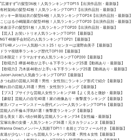
”広瀬すず”の髪型36枚！人気ランキングTOP15【出演作品別・最新版】
有村架純の髪型42枚！人気ランキングTOP17【出演作品別・最新版】
ガッキー新垣結衣の髪型64枚！人気ランキングTOP24【出演作品別・最新版】
こじはる小嶋陽菜の髪型49枚！人気ランキングTOP20【出演作品別・最新版】
米倉涼子の髪型51枚！人気ランキングTOP20【出演作品別・最新版】
【芸人】お笑いトリオ人気ランキングTOP31【最新版】
NGT48握手会対応の人気ランキングTOP21【最新版】
STU48メンバー人気順ベスト25！センターは瀧野由美子【最新版】
ドラマ視聴率ランキング歴代TOP100【最新版】
日本限定！ドラマおすすめ人気ランキングTOP200【最新版】
【歌唱力】欅坂46歌が上手い＆下手ランキング25選【動画あり・最新版】
【歌唱力】乃木坂46歌が上手い＆下手ランキング25選【動画あり・最新版】
Juice=Juiceの人気曲ランキングTOP37【最新版】
きつね顔の芸能人30選！男性・女性別にランキング形式で紹介【最新版】
離れ目の芸能人35選！男性・女性別ランキング【最新版】
【ブス】ブサイクな芸能人女性ランキング48【よく見ると微妙・最新版】
【豪邸】芸能人の自宅40選！家の画像あり・衝撃度ランキング【最新版】
東京パフォーマンスドール歴代メンバー人気ランキングTOP16【最新版】
芸能人の不倫＆浮気61選！衝撃度ランキング【最新版】
昔も美女！若い頃が綺麗な芸能人ランキング34【女性編・最新版】
宝塚出身の女優・人気ランキング36選！元タカラジェンヌ【最新版】
Wanna Oneのメンバー人気順TOP11！名前とプロフィール付き 【最新版】
友達が少ない！ぼっち芸能人ランキング35選・男性＆女性【最新版】