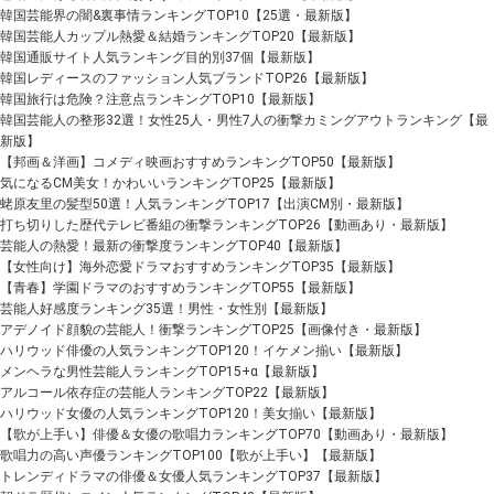
韓国芸能界の闇&裏事情ランキングTOP10【25選・最新版】
韓国芸能人カップル熱愛＆結婚ランキングTOP20【最新版】
韓国通販サイト人気ランキング目的別37個【最新版】
韓国レディースのファッション人気ブランドTOP26【最新版】
韓国旅行は危険？注意点ランキングTOP10【最新版】
韓国芸能人の整形32選！女性25人・男性7人の衝撃カミングアウトランキング【最
新版】
【邦画＆洋画】コメディ映画おすすめランキングTOP50【最新版】
気になるCM美女！かわいいランキングTOP25【最新版】
蛯原友里の髪型50選！人気ランキングTOP17【出演CM別・最新版】
打ち切りした歴代テレビ番組の衝撃ランキングTOP26【動画あり・最新版】
芸能人の熱愛！最新の衝撃度ランキングTOP40【最新版】
【女性向け】海外恋愛ドラマおすすめランキングTOP35【最新版】
【青春】学園ドラマのおすすめランキングTOP55【最新版】
芸能人好感度ランキング35選！男性・女性別【最新版】
アデノイド顔貌の芸能人！衝撃ランキングTOP25【画像付き・最新版】
ハリウッド俳優の人気ランキングTOP120！イケメン揃い【最新版】
メンヘラな男性芸能人ランキングTOP15+α【最新版】
アルコール依存症の芸能人ランキングTOP22【最新版】
ハリウッド女優の人気ランキングTOP120！美女揃い【最新版】
【歌が上手い】俳優＆女優の歌唱力ランキングTOP70【動画あり・最新版】
歌唱力の高い声優ランキングTOP100【歌が上手い】【最新版】
トレンディドラマの俳優＆女優人気ランキングTOP37【最新版】