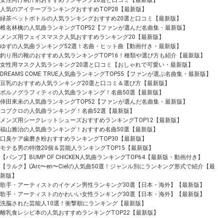
女性向け制汗剤おすすめランキング20選と口コミ【最新版】
人気のアイテープランキングおすすめTOP28【最新版】
緑茶ペットボトルの人気ランキングおすすめ20選と口コミ【最新版】
椎名林檎の人気曲ランキングTOP52【ファンが選んだ名曲集・最新版】
メンズ用フェイスマスク人気おすすめランキング20【最新版】
ゆずの人気曲ランキング52選！名曲・ヒット曲【動画付き・最新版】
釣り用の靴のおすすめ人気ランキングTOP16！種類や選び方も紹介【最新版】
女性用マスク人気ランキング20選と口コミ【おしゃれで可愛い・最新版】
DREAMS COME TRUE人気曲ランキングTOP55【ファンが選ぶ名曲集・最新版】
豆乳のおすすめ人気ランキング20選と口コミ＆選び方【最新版】
ポルノグラフィティの人気曲ランキング！名曲50選【最新版】
倖田來未の人気曲ランキングTOP52【ファンが選んだ名曲集・最新版】
コブクロの人気曲ランキング！名曲52選【最新版】
メンズ用シークレットシューズおすすめランキングTOP12【最新版】
福山雅治の人気曲ランキング！おすすめ名曲50選【最新版】
口臭ケア歯磨き粉おすすめランキングTOP30【最新版】
モテる男の特徴20個＆芸能人ランキングTOP15【最新版】
【バンプ】BUMP OF CHICKEN人気曲ランキングTOP64【最新版・動画付き】
【ラルク】L’Arc〜en〜Cielの人気曲50選！ジャンル別にランキング形式で紹介【最
新版】
歌手・アーティストのイケメン男性ランキング30選【日本・海外】【最新版】
歌手・アーティストのかわいい女性ランキング30選【日本・海外】【最新版】
洗脳された芸能人10選！衝撃順にランキング【最新版】
離乳食レシピ本の人気おすすめランキングTOP22【最新版】