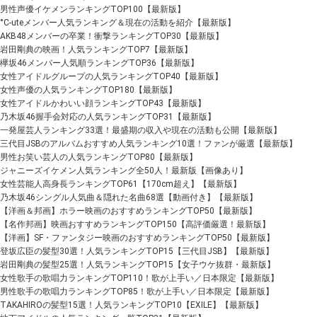
男性声優イケメンランキングTOP100【最新版】
°C-uteメンバー人気ランキング＆現在の活動を紹介【最新版】
AKB48メンバーの卒業！衝撃ランキングTOP30【最新版】
岩田剛典の映画！人気ランキングTOP7【最新版】
欅坂46メンバー人気順ランキングTOP36【最新版】
女性アイドルグループの人気ランキングTOP40【最新版】
女性声優の人気ランキングTOP180【最新版】
女性アイドルかわいい顔ランキングTOP43【最新版】
乃木坂46握手会対応の人気ランキングTOP31【最新版】
一発屋芸人ランキング33選！最盛期の収入や現在の活動も公開【最新版】
三代目JSBのアルバムおすすめ人気ランキング10選！ファンが厳選【最新版】
男性お笑い芸人の人気ランキングTOP80【最新版】
ジャニーズイケメン人気ランキング全50人！最新版【画像あり】
女性芸能人高身長ランキングTOP61【170cm超え】【最新版】
乃木坂46シングル人気曲＆隠れた名曲68選【動画付き】【最新版】
【洋画＆邦画】ホラー映画のおすすめランキングTOP50【最新版】
【名作邦画】映画おすすめランキングTOP150【高評価厳選！最新版】
【洋画】SF・ファンタジー映画のおすすめランキングTOP50【最新版】
登坂広臣の髪型30選！人気ランキングTOP15【三代目JSB】【最新版】
岩田剛典の髪型25選！人気ランキングTOP15【女子ウケ抜群・最新版】
女性歌手の歌唱力ランキングTOP110！歌が上手い／日本限定【最新版】
男性歌手の歌唱力ランキングTOP85！歌が上手い／日本限定【最新版】
TAKAHIROの髪型15選！人気ランキングTOP10【EXILE】【最新版】