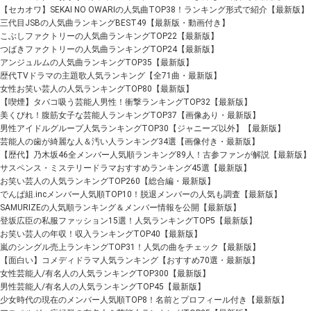
【セカオワ】SEKAI NO OWARIの人気曲TOP38！ランキング形式で紹介【最新版】
三代目JSBの人気曲ランキングBEST49【最新版・動画付き】
こぶしファクトリーの人気曲ランキングTOP22【最新版】
つばきファクトリーの人気曲ランキングTOP24【最新版】
アンジュルムの人気曲ランキングTOP35【最新版】
歴代TVドラマの主題歌人気ランキング【全71曲・最新版】
女性お笑い芸人の人気ランキングTOP80【最新版】
【喫煙】タバコ吸う芸能人男性！衝撃ランキングTOP32【最新版】
美くびれ！腹筋女子な芸能人ランキングTOP37【画像あり・最新版】
男性アイドルグループ人気ランキングTOP30【ジャニーズ以外】【最新版】
芸能人の歯が綺麗な人＆汚い人ランキング34選【画像付き・最新版】
【歴代】乃木坂46全メンバー人気順ランキング89人！古参ファンが解説【最新版】
サスペンス・ミステリードラマおすすめランキング45選【最新版】
お笑い芸人の人気ランキングTOP260【総合編・最新版】
でんぱ組.incメンバー人気順TOP10！脱退メンバーの人気も調査【最新版】
SAMURIZEの人気順ランキング＆メンバー情報を公開【最新版】
登坂広臣の私服ファッション15選！人気ランキングTOP5【最新版】
お笑い芸人の年収！収入ランキングTOP40【最新版】
嵐のシングル売上ランキングTOP31！人気の曲をチェック【最新版】
【面白い】コメディドラマ人気ランキング【おすすめ70選・最新版】
女性芸能人/有名人の人気ランキングTOP300【最新版】
男性芸能人/有名人の人気ランキングTOP45【最新版】
少女時代の現在のメンバー人気順TOP8！名前とプロフィール付き【最新版】