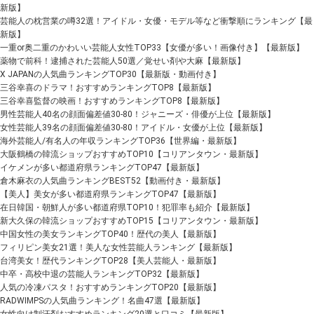
新版】
芸能人の枕営業の噂32選！アイドル・女優・モデル等など衝撃順にランキング【最
新版】
一重or奥二重のかわいい芸能人女性TOP33【女優が多い！画像付き】【最新版】
薬物で前科！逮捕された芸能人50選／覚せい剤や大麻【最新版】
X JAPANの人気曲ランキングTOP30【最新版・動画付き】
三谷幸喜のドラマ！おすすめランキングTOP8【最新版】
三谷幸喜監督の映画！おすすめランキングTOP8【最新版】
男性芸能人40名の顔面偏差値30-80！ジャニーズ・俳優が上位【最新版】
女性芸能人39名の顔面偏差値30-80！アイドル・女優が上位【最新版】
海外芸能人/有名人の年収ランキングTOP36【世界編・最新版】
大阪鶴橋の韓流ショップおすすめTOP10【コリアンタウン・最新版】
イケメンが多い都道府県ランキングTOP47【最新版】
倉木麻衣の人気曲ランキングBEST52【動画付き・最新版】
【美人】美女が多い都道府県ランキングTOP47【最新版】
在日韓国・朝鮮人が多い都道府県TOP10！犯罪率も紹介【最新版】
新大久保の韓流ショップおすすめTOP15【コリアンタウン・最新版】
中国女性の美女ランキングTOP40！歴代の美人【最新版】
フィリピン美女21選！美人な女性芸能人ランキング【最新版】
台湾美女！歴代ランキングTOP28【美人芸能人・最新版】
中卒・高校中退の芸能人ランキングTOP32【最新版】
人気の冷凍パスタ！おすすめランキングTOP20【最新版】
RADWIMPSの人気曲ランキング！名曲47選【最新版】