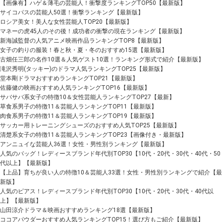
【画像有】ハゲ＆薄毛の芸能人！衝撃度ランキングTOP50【最新版】
サイコパスの芸能人50選！衝撃ランキング【最新版】
ロシア美女！美人な女性芸能人TOP20【最新版】
マネーの虎45人のその後！成功者の衝撃の現在ランキング【最新版】
新海誠監督の人気アニメ映画作品ランキングTOP8【最新版】
女子の釣りの服装！春と秋・夏・冬のおすすめ15選【最新版】
古畑任三郎の名作10選＆人気ゲスト10選！ランキング形式で紹介【最新版】
滝沢秀明(タッキー)のドラマ人気ランキングTOP25【最新版】
堂本剛ドラマおすすめランキングTOP21【最新版】
佐藤健の映画おすすめ人気ランキングTOP16【最新版】
サバサバ系女子の特徴10＆女性芸能人ランキングTOP27【最新】
草食系男子の特徴11＆芸能人ランキングTOP11【最新版】
肉食系男子の特徴11＆芸能人ランキングTOP19【最新版】
サッカー用トレーニングシューズのおすすめ人気TOP25【最新版】
清楚系女子の特徴11＆芸能人ランキングTOP23【画像付き・最新版】
アンニュイな芸能人36選！女性・男性別ランキング【最新版】
人気のバッグ！レディースブランド年代別TOP30【10代・20代・30代・40代・50
代以上】【最新版】
【上品】育ちが良い人の特徴10＆芸能人33選！女性・男性別ランキングで紹介【最
新版】
人気のピアス！レディースブランド年代別TOP30【10代・20代・30代・40代以
上】【最新版】
山田涼介ドラマ＆映画おすすめランキング18選【最新版】
ココアパウダーおすすめ人気ランキングTOP15！選び方もご紹介【最新版】