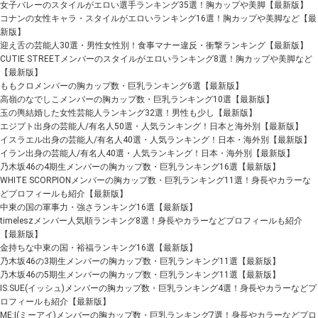
女子バレーのスタイルがエロい選手ランキング35選！胸カップや美脚【最新版】
コナンの女性キャラ・スタイルがエロいランキング16選！胸カップや美脚など【最
新版】
迎え舌の芸能人30選・男性女性別！食事マナー違反・衝撃ランキング【最新版】
CUTIE STREETメンバーのスタイルがエロいランキング8選！胸カップや美脚など
【最新版】
ももクロメンバーの胸カップ数・巨乳ランキング6選【最新版】
高嶺のなでしこメンバーの胸カップ数・巨乳ランキング10選【最新版】
玉の輿結婚した女性芸能人ランキング32選！男性も少し【最新版】
エジプト出身の芸能人/有名人50選・人気ランキング！日本と海外別【最新版】
イスラエル出身の芸能人/有名人40選・人気ランキング！日本・海外別【最新版】
イラン出身の芸能人/有名人40選・人気ランキング！日本・海外別【最新版】
乃木坂46の4期生メンバーの胸カップ数・巨乳ランキング16選【最新版】
WHITE SCORPIONメンバーの胸カップ数・巨乳ランキング11選！身長やカラーな
どプロフィールも紹介【最新版】
中東の国の軍事力・強さランキング16選【最新版】
timeleszメンバー人気順ランキング8選！身長やカラーなどプロフィールも紹介
【最新版】
金持ちな中東の国・裕福ランキング16選【最新版】
乃木坂46の3期生メンバーの胸カップ数・巨乳ランキング11選【最新版】
乃木坂46の5期生メンバーの胸カップ数・巨乳ランキング11選【最新版】
IS:SUE(イッシュ)メンバーの胸カップ数・巨乳ランキング4選！身長やカラーなどプ
ロフィールも紹介【最新版】
ME:I(ミーアイ)メンバーの胸カップ数・巨乳ランキング7選！身長やカラーなどプロ