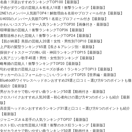
名曲！洋楽おすすめランキングTOP100【最新版】
子供がダウン症の芸能人＆有名人18選！衝撃ランキング【最新版】
2NE1のメンバー⼈気順TOP4！解散理由＆名前やプロフィール付き【最新版】
U-KISSのメンバー人気順TOP5！名前とプロフィール付き【最新版】
かわいいコスプレイヤー人気ランキングTOP30【画像付き・最新版】
喧嘩最強の芸能人！衝撃ランキングTOP36【最新版】
書類送検された芸能人！衝撃ランキングTOP24【最新版】
【肌が綺麗】美肌の芸能人20選！女性・男性別TOP10【最新版】
上戸彩の髪型ランキング65選【長さ＆アレンジ別・最新版】
探偵ナイトスクープの怖い回・神回ランキングTOP15【最新版】
人気アニソン歌手45選！男性・女性別ランキング【最新版】
略奪婚の芸能人！衝撃ランキングTOP20【最新版】
匂わせ彼女の芸能人はジャニーズが多め！ランキングTOP13【最新版】
サッカーのユニフォームかっこいいランキングTOP25【世界編・最新版】
Bluetoothワイヤレスヘッドホンおすすめ29選と口コミ～選び方6つのポイントも徹
底紹介【最新版】
男がカラオケで歌いやすい曲ランキング50選【動画付き・最新版】
クロスバイクおすすめ人気30選～初心者向けの選び方4つのポイントも紹介【最新
版】
高音質ヘッドホンおすすめランキング31選と口コミ～選び方6つのポイントも紹介
【最新版】
ジャニーズJr.＆若手の人気ランキングTOP37【最新版】
ホスト狂いの女性芸能人18選！衝撃のホス狂ランキング【最新版】
女がカラオケで歌いやすい曲ランキング50選【動画付き・最新版】