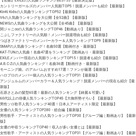
【名曲】EXILEの人気曲ランキングBEST55【最新決定版】
カントリーガールズのメンバー人気順TOP5！脱退メンバーも紹介【最新版】
KinKi Kidsの人気曲ランキングTOP52【最新版】
V6の人気曲ランキングを大公開【全52曲】【最新版】
NEWSの人気曲ランキングを大公開【全45曲】【最新版】
関ジャニ∞の人気曲ランキングTOP46【動画あり】【最新版】
こぶしファクトリーの人気順！メンバー脱退理由も紹介【最新版】
つばきファクトリーのメンバーカラー＆人気ランキングTOP9【最新版】
SMAPの人気曲ランキング！名曲50選【動画付き・最新版】
KAT-TUNの人気曲！名曲47選をランキング【動画あり・最新版】
EXILEメンバー現在の人気順ランキングTOP15！脱退者も紹介【最新版】
A.B.C-Zの人気曲ランキング！名曲36選【動画付き・最新版】
モーニング娘。のアルバムおすすめ17選！ファンが厳選【最新版】
ハロプロのメンバー個人の人気ランキングTOP31【最新版】
アンジュルムのメンバーカラー＆人気ランキング！脱退メンバーの現在も紹介【最
新版】
石原さとみの髪型65選！最新の人気ランキング【綺麗＆可愛い】
60代以上の俳優人気ランキングTOP45【大御所勢ぞろい】【最新版】
男性ソロ歌手人気ランキング40選！日本人アーティスト限定【最新版】
女優の人気ランキングTOP280・総合編【最新版】
男性歌手・アーティストの人気ランキングTOP30【グループ編｜動画あり】【最新
版】
女優の年収ランキングTOP40！収入が多い女優とは【最新版】
女性歌手・アーティストの人気ランキングTOP31【グループ編｜動画あり】【最新