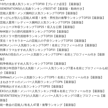
10代の女優人気ランキングTOP30【ブレイク必至】【最新版】
GENERATIONSの人気曲ランキングBEST47【最新版・動画付き】
芸能人愛用！メンズ腕時計人気ランキングTOP20【最新版】
すっぴんが別人な芸能人40選！女性・男性別の衝撃ランキングTOP20【最新版】
芸能人愛用！レディース腕時計人気ランキングTOP26【最新版】
ジャニーズ年収ランキングTOP25！収入を公開【最新版】
NHK朝ドラの歴代視聴率ランキングTOP30【最新版】
大河ドラマ歴代視聴率ランキングTOP20【最新版】
実在！キラキラネームの芸能人の子供ランキングTOP30【最新版】
iKONメンバー人気順ランキングTOP7！名前とプロフィール付き【最新版】
刑事ドラマおすすめ人気ランキングTOP31【最新版】
KARAの現在のメンバー人気順ランキングTOP4！名前とプロフィール付き【最新
版】
戦争映画おすすめ人気ランキングTOP30【最新版】
防弾少年団(BTS)の人気順！メンバー人気ランキング7選＆名前とプロフィールも紹
介【最新版】
SHINeeのメンバー人気順ランキングTOP5！名前とプロフィール付き【最新版】
まねきケチャのメンバー人気順ランキングTOP6【最新版】
SF映画おすすめ人気ランキングTOP55【最新版】
EXOの人気順！メンバー人気ランキング8選＆名前とプロフィール付き【最新版】
SEVENTEEN(セブチ)の人気順！メンバー人気ランキング13選とプロフィール【最
新版】
統一教会の芸能人/有名人47選！衝撃ランキング【最新版】