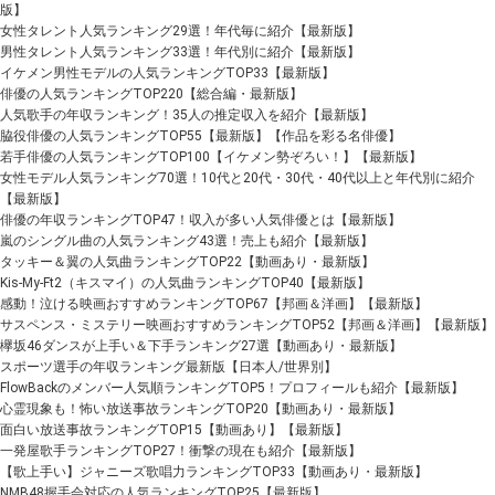
版】
女性タレント人気ランキング29選！年代毎に紹介【最新版】
男性タレント人気ランキング33選！年代別に紹介【最新版】
イケメン男性モデルの人気ランキングTOP33【最新版】
俳優の人気ランキングTOP220【総合編・最新版】
人気歌手の年収ランキング！35人の推定収入を紹介【最新版】
脇役俳優の人気ランキングTOP55【最新版】【作品を彩る名俳優】
若手俳優の人気ランキングTOP100【イケメン勢ぞろい！】【最新版】
女性モデル人気ランキング70選！10代と20代・30代・40代以上と年代別に紹介
【最新版】
俳優の年収ランキングTOP47！収入が多い人気俳優とは【最新版】
嵐のシングル曲の人気ランキング43選！売上も紹介【最新版】
タッキー＆翼の人気曲ランキングTOP22【動画あり・最新版】
Kis-My-Ft2（キスマイ）の人気曲ランキングTOP40【最新版】
感動！泣ける映画おすすめランキングTOP67【邦画＆洋画】【最新版】
サスペンス・ミステリー映画おすすめランキングTOP52【邦画＆洋画】【最新版】
欅坂46ダンスが上手い＆下手ランキング27選【動画あり・最新版】
スポーツ選手の年収ランキング最新版【日本人/世界別】
FlowBackのメンバー人気順ランキングTOP5！プロフィールも紹介【最新版】
心霊現象も！怖い放送事故ランキングTOP20【動画あり・最新版】
面白い放送事故ランキングTOP15【動画あり】【最新版】
一発屋歌手ランキングTOP27！衝撃の現在も紹介【最新版】
【歌上手い】ジャニーズ歌唱力ランキングTOP33【動画あり・最新版】
NMB48握手会対応の人気ランキングTOP25【最新版】