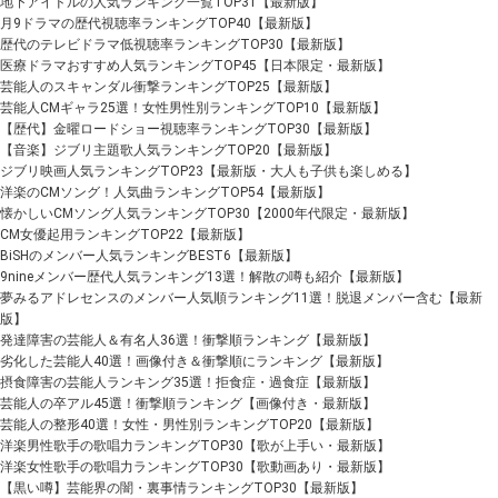
地下アイドルの人気ランキング一覧TOP31【最新版】
月9ドラマの歴代視聴率ランキングTOP40【最新版】
歴代のテレビドラマ低視聴率ランキングTOP30【最新版】
医療ドラマおすすめ人気ランキングTOP45【日本限定・最新版】
芸能人のスキャンダル衝撃ランキングTOP25【最新版】
芸能人CMギャラ25選！女性男性別ランキングTOP10【最新版】
【歴代】金曜ロードショー視聴率ランキングTOP30【最新版】
【音楽】ジブリ主題歌人気ランキングTOP20【最新版】
ジブリ映画人気ランキングTOP23【最新版・大人も子供も楽しめる】
洋楽のCMソング！人気曲ランキングTOP54【最新版】
懐かしいCMソング人気ランキングTOP30【2000年代限定・最新版】
CM女優起用ランキングTOP22【最新版】
BiSHのメンバー人気ランキングBEST6【最新版】
9nineメンバー歴代人気ランキング13選！解散の噂も紹介【最新版】
夢みるアドレセンスのメンバー人気順ランキング11選！脱退メンバー含む【最新
版】
発達障害の芸能人＆有名人36選！衝撃順ランキング【最新版】
劣化した芸能人40選！画像付き＆衝撃順にランキング【最新版】
摂食障害の芸能人ランキング35選！拒食症・過食症【最新版】
芸能人の卒アル45選！衝撃順ランキング【画像付き・最新版】
芸能人の整形40選！女性・男性別ランキングTOP20【最新版】
洋楽男性歌手の歌唱力ランキングTOP30【歌が上手い・最新版】
洋楽女性歌手の歌唱力ランキングTOP30【歌動画あり・最新版】
【黒い噂】芸能界の闇・裏事情ランキングTOP30【最新版】