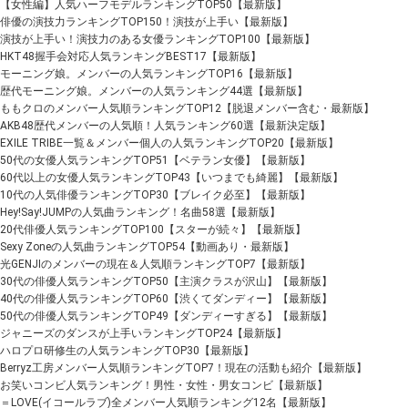
【女性編】人気ハーフモデルランキングTOP50【最新版】
俳優の演技力ランキングTOP150！演技が上手い【最新版】
演技が上手い！演技力のある女優ランキングTOP100【最新版】
HKT48握手会対応人気ランキングBEST17【最新版】
モーニング娘。メンバーの人気ランキングTOP16【最新版】
歴代モーニング娘。メンバーの人気ランキング44選【最新版】
ももクロのメンバー人気順ランキングTOP12【脱退メンバー含む・最新版】
AKB48歴代メンバーの人気順！人気ランキング60選【最新決定版】
EXILE TRIBE一覧＆メンバー個人の人気ランキングTOP20【最新版】
50代の女優人気ランキングTOP51【ベテラン女優】【最新版】
60代以上の女優人気ランキングTOP43【いつまでも綺麗】【最新版】
10代の人気俳優ランキングTOP30【ブレイク必至】【最新版】
Hey!Say!JUMPの人気曲ランキング！名曲58選【最新版】
20代俳優人気ランキングTOP100【スターが続々】【最新版】
Sexy Zoneの人気曲ランキングTOP54【動画あり・最新版】
光GENJIのメンバーの現在＆人気順ランキングTOP7【最新版】
30代の俳優人気ランキングTOP50【主演クラスが沢山】【最新版】
40代の俳優人気ランキングTOP60【渋くてダンディー】【最新版】
50代の俳優人気ランキングTOP49【ダンディーすぎる】【最新版】
ジャニーズのダンスが上手いランキングTOP24【最新版】
ハロプロ研修生の人気ランキングTOP30【最新版】
Berryz工房メンバー人気順ランキングTOP7！現在の活動も紹介【最新版】
お笑いコンビ人気ランキング！男性・女性・男女コンビ【最新版】
＝LOVE(イコールラブ)全メンバー人気順ランキング12名【最新版】