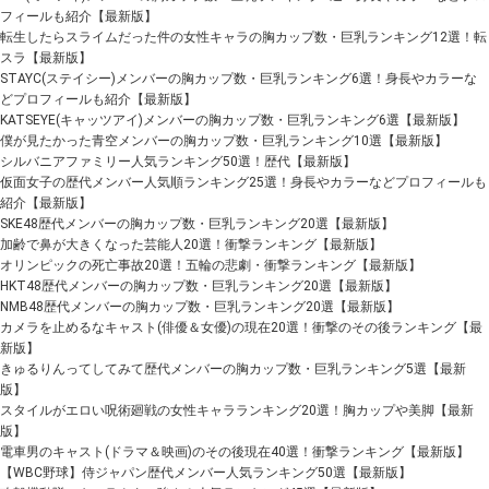
フィールも紹介【最新版】
転生したらスライムだった件の女性キャラの胸カップ数・巨乳ランキング12選！転
スラ【最新版】
STAYC(ステイシー)メンバーの胸カップ数・巨乳ランキング6選！身長やカラーな
どプロフィールも紹介【最新版】
KATSEYE(キャッツアイ)メンバーの胸カップ数・巨乳ランキング6選【最新版】
僕が見たかった青空メンバーの胸カップ数・巨乳ランキング10選【最新版】
シルバニアファミリー人気ランキング50選！歴代【最新版】
仮面女子の歴代メンバー人気順ランキング25選！身長やカラーなどプロフィールも
紹介【最新版】
SKE48歴代メンバーの胸カップ数・巨乳ランキング20選【最新版】
加齢で鼻が大きくなった芸能人20選！衝撃ランキング【最新版】
オリンピックの死亡事故20選！五輪の悲劇・衝撃ランキング【最新版】
HKT48歴代メンバーの胸カップ数・巨乳ランキング20選【最新版】
NMB48歴代メンバーの胸カップ数・巨乳ランキング20選【最新版】
カメラを止めるなキャスト(俳優＆女優)の現在20選！衝撃のその後ランキング【最
新版】
きゅるりんってしてみて歴代メンバーの胸カップ数・巨乳ランキング5選【最新
版】
スタイルがエロい呪術廻戦の女性キャラランキング20選！胸カップや美脚【最新
版】
電車男のキャスト(ドラマ＆映画)のその後現在40選！衝撃ランキング【最新版】
【WBC野球】侍ジャパン歴代メンバー人気ランキング50選【最新版】