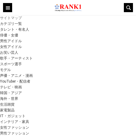
サイトマップ
カテゴリ一覧
タレント・有名人
俳優・女優
男性アイドル
女性アイドル
お笑い芸人
歌手・アーティスト
スポーツ選手
モデル
声優・アニメ・漫画
YouTuber・配信者
テレビ・映画
韓国・アジア
海外・世界
生活雑貨
家電製品
IT・ガジェット
インテリア・家具
女性ファッション
男性ファッション