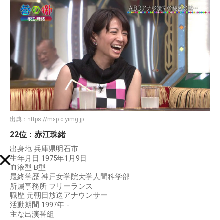
出典：
https://msp.c.yimg.jp
22位：赤江珠緒
出身地 兵庫県明石市
生年月日 1975年1月9日
血液型 B型
最終学歴 神戸女学院大学人間科学部
所属事務所 フリーランス
職歴 元朝日放送アナウンサー
活動期間 1997年 -
主な出演番組