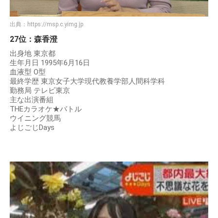
出典：
https://msp.c.yimg.jp
27位：森香澄
出身地 東京都
生年月日 1995年6月16日
血液型 O型
最終学歴 東京女子大学現代教養学部人間科学科
勤務局 テレビ東京
主な出演番組
THEカラオケ★バトル
ウイニング競馬
よじごじDays