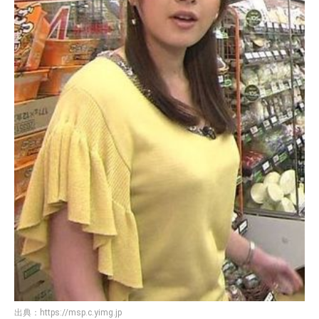
出典：
https://msp.c.yimg.jp