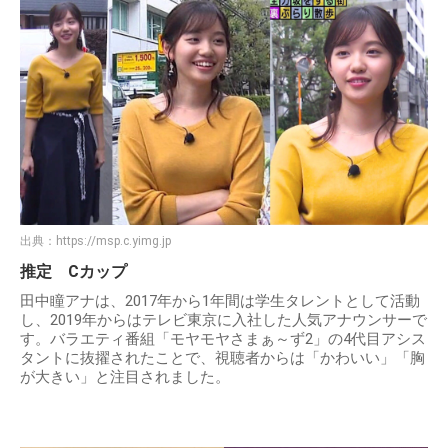
出典：
https://msp.c.yimg.jp
推定 Cカップ
田中瞳アナは、2017年から1年間は学生タレントとして活動
し、2019年からはテレビ東京に入社した人気アナウンサーで
す。バラエティ番組「モヤモヤさまぁ～ず2」の4代目アシス
タントに抜擢されたことで、視聴者からは「かわいい」「胸
が大きい」と注目されました。