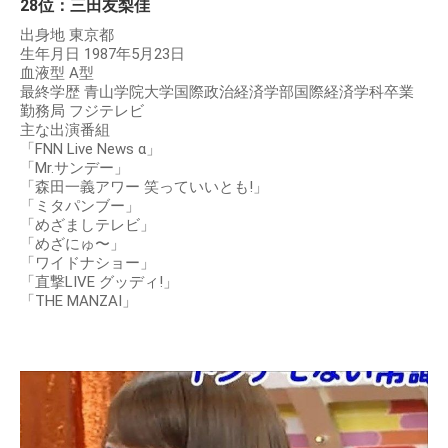
28位：三田友梨佳
出身地 東京都
生年月日 1987年5月23日
血液型 A型
最終学歴 青山学院大学国際政治経済学部国際経済学科卒業
勤務局 フジテレビ
主な出演番組
「FNN Live News α」
「Mr.サンデー」
「森田一義アワー 笑っていいとも!」
「ミタパンブー」
「めざましテレビ」
「めざにゅ〜」
「ワイドナショー」
「直撃LIVE グッディ!」
「THE MANZAI」