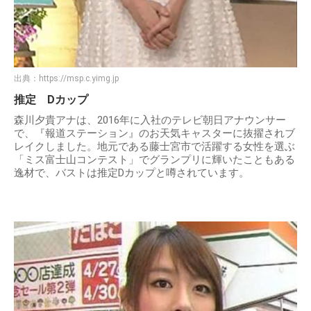
出典：
https://msp.c.yimg.jp
推定 Dカップ
森川夕貴アナは、2016年に入社のテレビ朝日アナウンサー
で、『報道ステーション』のお天気キャスターに抜擢されブ
レイクしました。地元である藤士宮市で活躍する女性を選ぶ
「ミス富士山コンテスト」でグランプリに輝いたこともある
逸材で、バストは推定Dカップと噂されています。