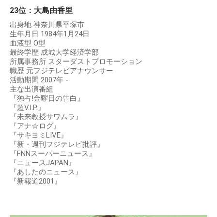
23位：大島由香里
出身地 神奈川県平塚市
生年月日 1984年1月24日
血液型 O型
最終学歴 成城大学経済学部
所属事務所 スターダストプロモーション
職歴 元フジテレビアナウンサー
活動期間 2007年 -
主な出演番組
『独占!金曜日の告白』
『超V.I.P.』
『未来教授サワムラ』
『アナ☆ログ』
『サキヨミLIVE』
『新・週刊フジテレビ批評』
『FNNスーパーニュース』
『ニュースJAPAN』
『あしたのニュース』
『新報道2001』