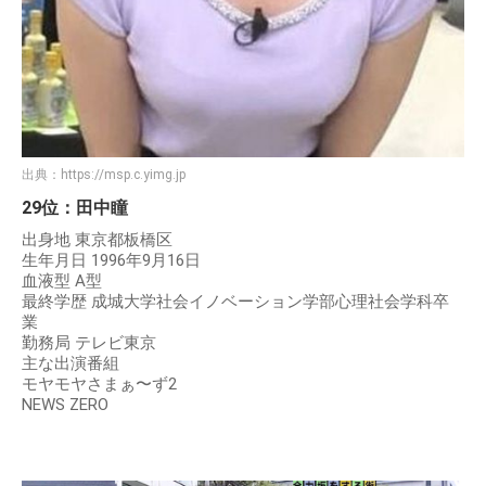
出典：
https://msp.c.yimg.jp
29位：田中瞳
出身地 東京都板橋区
生年月日 1996年9月16日
血液型 A型
最終学歴 成城大学社会イノベーション学部心理社会学科卒
業
勤務局 テレビ東京
主な出演番組
モヤモヤさまぁ〜ず2
NEWS ZERO