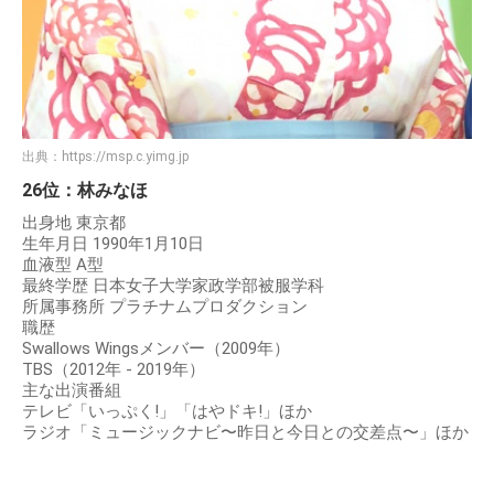
出典：
https://msp.c.yimg.jp
26位：林みなほ
出身地 東京都
生年月日 1990年1月10日
血液型 A型
最終学歴 日本女子大学家政学部被服学科
所属事務所 プラチナムプロダクション
職歴
Swallows Wingsメンバー（2009年）
TBS（2012年 - 2019年）
主な出演番組
テレビ「いっぷく!」「はやドキ!」ほか
ラジオ「ミュージックナビ〜昨日と今日との交差点〜」ほか