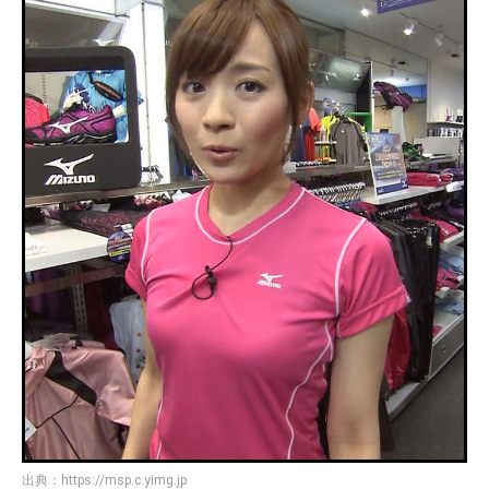
出典：
https://msp.c.yimg.jp