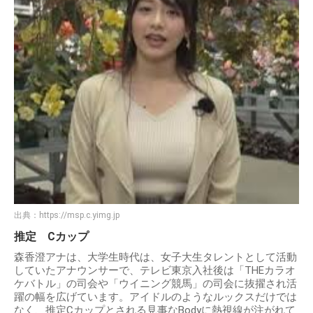
出典：
https://msp.c.yimg.jp
推定 Cカップ
森香澄アナは、大学生時代は、女子大生タレントとして活動
していたアナウンサーで、テレビ東京入社後は「THEカラオ
ケバトル」の司会や「ウイニング競馬」の司会に抜擢され活
躍の幅を広げています。アイドルのようなルックスだけでは
なく、推定Cカップとされる見事なBodyに熱視線が注がれて