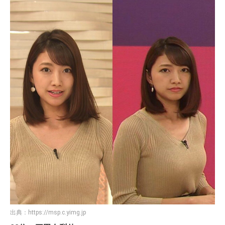
出典：
https://msp.c.yimg.jp