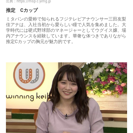
出典：
https://msp.c.yimg.jp
推定 Cカップ
ミタパンの愛称で知られるフジテレビアナウンサー三田友梨
佳アナは、入社当初から愛らしい瞳で人気を集めました。大
学時代には硬式野球部のマネージャーとしてウグイス嬢、場
内アナウンスを経験しています。華奢な体つきでありながら
推定Cカップの胸元が魅力的です。