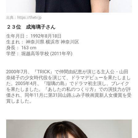
出典：
https://thetv.jp
２３位 成海璃子さん
生年月日： 1992年8月18日
生まれ： 神奈川県 横浜市 神奈川区
身長： 163 cm
学歴： 堀越高等学校 (2011年卒)
2000年7月、『TRICK』で仲間由紀恵が演じる主人公・山田
奈緒子の少女時代役を演じて、ドラマデビューを果たしまし
た。2005年4月、『瑠璃の島』でドラマ初主演し、ブレイク
を果たしました。『あしたの私のつくり方』での演技力が評
価され、同年11月に第31回山路ふみ子映画賞新人女優賞を受
賞しました。