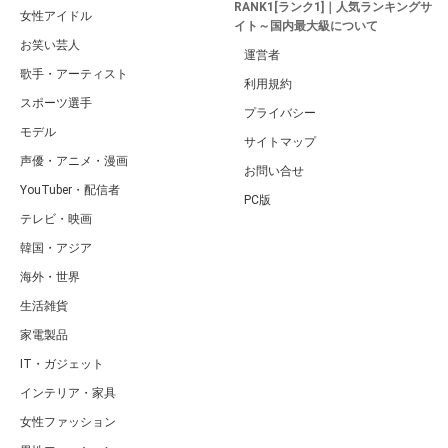
RANK1[ランク1]｜人気ランキングサ
女性アイドル
イト～国内最大級について
お笑い芸人
運営者
歌手・アーティスト
利用規約
スポーツ選手
プライバシー
モデル
サイトマップ
声優・アニメ・漫画
お問い合せ
YouTuber・配信者
PC版
テレビ・映画
韓国・アジア
海外・世界
生活雑貨
家電製品
IT・ガジェット
インテリア・家具
女性ファッション