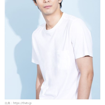
出典：
https://thetv.jp