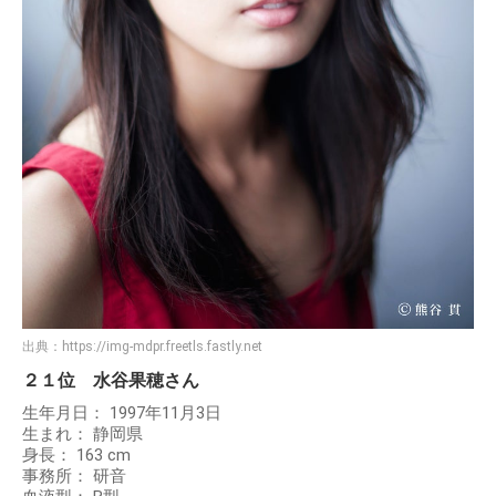
出典：
https://img-mdpr.freetls.fastly.net
２１位 水谷果穂さん
生年月日： 1997年11月3日
生まれ： 静岡県
身長： 163 cm
事務所： 研音