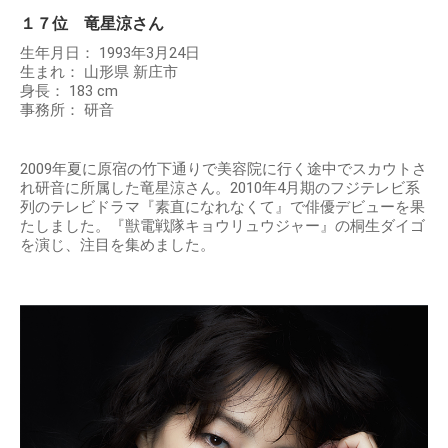
１７位 竜星涼さん
生年月日： 1993年3月24日
生まれ： 山形県 新庄市
身長： 183 cm
事務所： 研音
2009年夏に原宿の竹下通りで美容院に行く途中でスカウトさ
れ研音に所属した竜星涼さん。2010年4月期のフジテレビ系
列のテレビドラマ『素直になれなくて』で俳優デビューを果
たしました。『獣電戦隊キョウリュウジャー』の桐生ダイゴ
を演じ、注目を集めました。