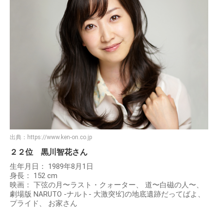
出典：
https://www.ken-on.co.jp
２２位 黒川智花さん
生年月日： 1989年8月1日
身長： 152 cm
映画： 下弦の月〜ラスト・クォーター、 道〜白磁の人〜、
劇場版 NARUTO -ナルト- 大激突!幻の地底遺跡だってばよ、
プライド、 お家さん