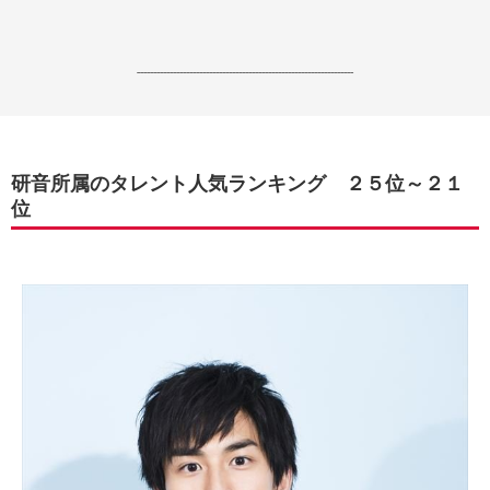
------------------------------------------------------------------
研音所属のタレント人気ランキング ２５位～２１
位