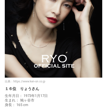
出典：
https://www.ken-on.co.jp
１６位 りょうさん
生年月日： 1973年1月17日
生まれ： 鳩ヶ谷市
身長： 165 cm