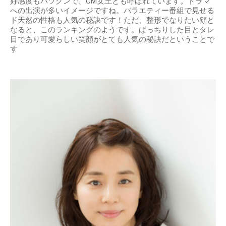
好感度もバツグンで、CM女王とも呼ばれています。ドラマ
への出演が多いイメージですね。バラエティー番組で見せる
ド天然の性格も人気の秘訣です！ただ、整形でなりたい顔と
なると、このランキングのようです。ぱっちりした目とタレ
目であり可愛らしい笑顔がとても人気の秘訣だということで
す