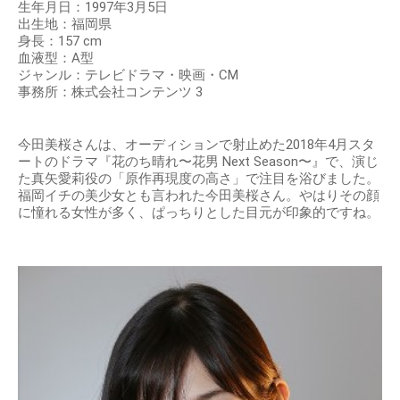
生年月日：1997年3月5日
出生地：福岡県
身長：157 cm
血液型：A型
ジャンル：テレビドラマ・映画・CM
事務所：株式会社コンテンツ 3
今田美桜さんは、オーディションで射止めた2018年4月スタ
ートのドラマ『花のち晴れ〜花男 Next Season〜』で、演じ
た真矢愛莉役の「原作再現度の高さ」で注目を浴びました。
福岡イチの美少女とも言われた今田美桜さん。やはりその顔
に憧れる女性が多く、ぱっちりとした目元が印象的ですね。