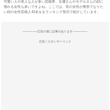
可愛い人や美人な人が多い芸能界。女優さんやモデルさんの顔に
憧れる女性も多いですよね。ここでは、世の女性が整形でなりた
い顔の女性芸能人42名ををランキング形式で紹介しています。
--------------------広告の後に記事があります--------------------
広告 / スポンサーリンク