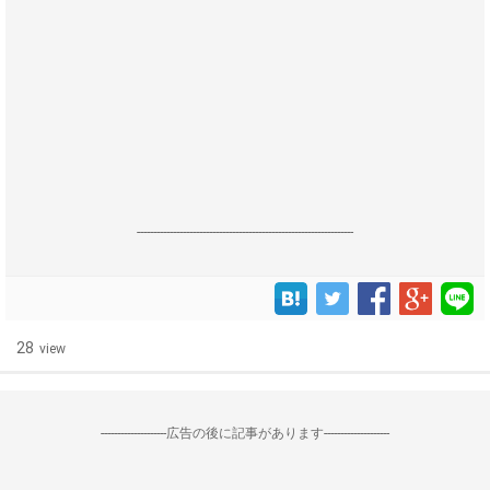
------------------------------------------------------------------
28
view
--------------------広告の後に記事があります--------------------