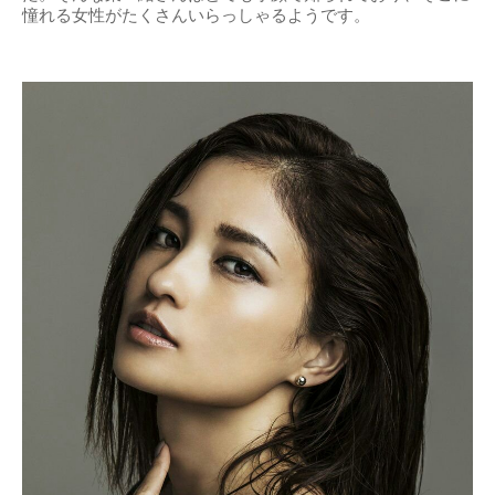
憧れる女性がたくさんいらっしゃるようです。