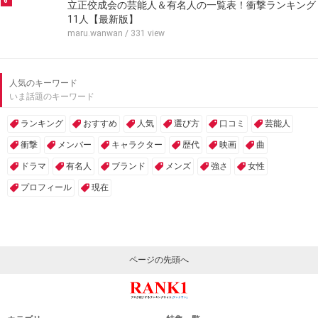
6
立正佼成会の芸能人＆有名人の一覧表！衝撃ランキング
11人【最新版】
maru.wanwan
/ 331 view
人気のキーワード
いま話題のキーワード
ランキング
おすすめ
人気
選び方
口コミ
芸能人
衝撃
メンバー
キャラクター
歴代
映画
曲
ドラマ
有名人
ブランド
メンズ
強さ
女性
プロフィール
現在
ページの先頭へ