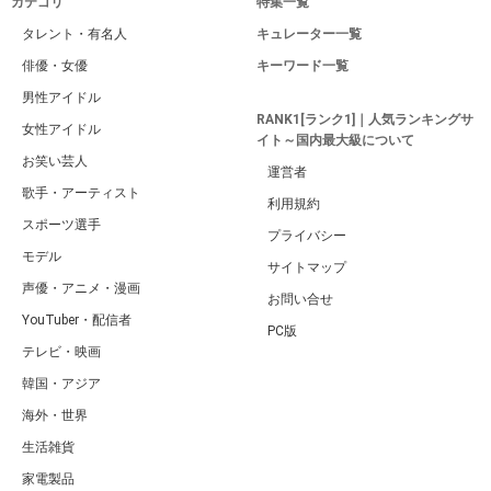
カテゴリ
特集一覧
タレント・有名人
キュレーター一覧
俳優・女優
キーワード一覧
男性アイドル
RANK1[ランク1]｜人気ランキングサ
女性アイドル
イト～国内最大級について
お笑い芸人
運営者
歌手・アーティスト
利用規約
スポーツ選手
プライバシー
モデル
サイトマップ
声優・アニメ・漫画
お問い合せ
YouTuber・配信者
PC版
テレビ・映画
韓国・アジア
海外・世界
生活雑貨
家電製品