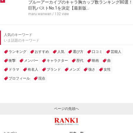
6
ブルーアーカイブのキャラ胸カップ数ランキング80選！
巨乳バストNo.1を決定【最新版…
maru.wanwan
/ 132 view
人気のキーワード
いま話題のキーワード
ランキング
おすすめ
人気
選び方
口コミ
芸能人
衝撃
メンバー
キャラクター
歴代
映画
曲
ドラマ
有名人
ブランド
メンズ
強さ
女性
プロフィール
現在
ページの先頭へ