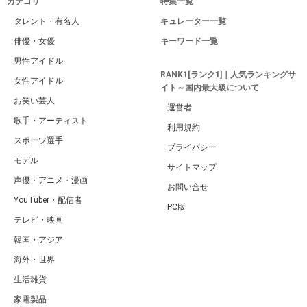
カテゴリ
特集一覧
タレント・有名人
キュレーター一覧
俳優・女優
キーワード一覧
男性アイドル
RANK1[ランク1]｜人気ランキングサ
女性アイドル
イト～国内最大級について
お笑い芸人
運営者
歌手・アーティスト
利用規約
スポーツ選手
プライバシー
モデル
サイトマップ
声優・アニメ・漫画
お問い合せ
YouTuber・配信者
PC版
テレビ・映画
韓国・アジア
海外・世界
生活雑貨
家電製品