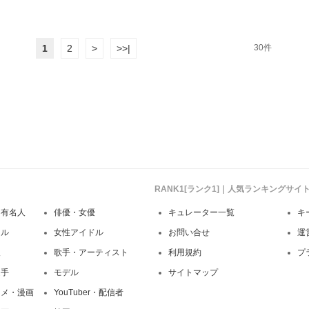
1
2
>
>>|
30件
RANK1[ランク1]｜人気ランキングサ
・有名人
俳優・女優
キュレーター一覧
キ
ドル
女性アイドル
お問い合せ
運
人
歌手・アーティスト
利用規約
プ
選手
モデル
サイトマップ
ニメ・漫画
YouTuber・配信者