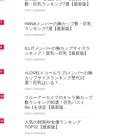
数・巨乳ランキング7選【最新版】
maru.wanwan
7
HANAメンバーの胸カップ数・巨乳
ランキング7選【最新版】
maru.wanwan
8
ILLITメンバーの胸カップサイズラ
ンキング！貧乳～巨乳【最新版】
maru.wanwan
9
=LOVE(イコールラブ)メンバーの胸
カップサイズランキング歴代12
選！巨乳はいる？…
maru.wanwan
10
ブルーアーカイブのキャラ胸カップ
数ランキング80選！巨乳バスト
No.1を決定【最新版…
maru.wanwan
11
人気の韓国AV女優ランキング
TOP32【最新版】
maru.wanwan