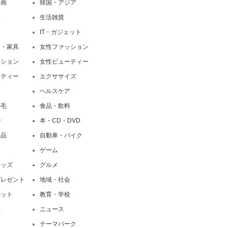
映画
韓国・アジア
界
生活雑貨
IT・ガジェット
ア・家具
女性ファッション
ッション
女性ビューティー
ーティー
エクササイズ
ト
ヘルスケア
の毛
食品・飲料
婚
本・CD・DVD
用品
自動車・バイク
ア
ゲーム
キッズ
グルメ
プレゼント
地域・社会
ペット
教育・学校
社
ニュース
道
テーマパーク