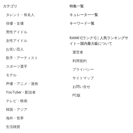
カテゴリ
特集一覧
タレント・有名人
キュレーター一覧
俳優・女優
キーワード一覧
男性アイドル
RANK1[ランク1]｜人気ランキングサ
女性アイドル
イト～国内最大級について
お笑い芸人
運営者
歌手・アーティスト
利用規約
スポーツ選手
プライバシー
モデル
サイトマップ
声優・アニメ・漫画
お問い合せ
YouTuber・配信者
PC版
テレビ・映画
韓国・アジア
海外・世界
生活雑貨