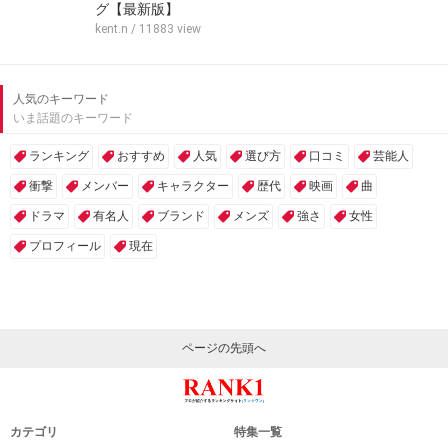
グ【最新版】
kent.n
/ 11883 view
人気のキーワード
いま話題のキーワード
ランキング
おすすめ
人気
選び方
口コミ
芸能人
衝撃
メンバー
キャラクター
歴代
映画
曲
ドラマ
有名人
ブランド
メンズ
強さ
女性
プロフィール
現在
ページの先頭へ
カテゴリ
特集一覧