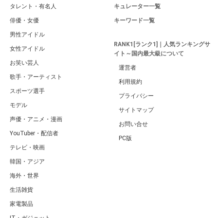
タレント・有名人
キュレーター一覧
俳優・女優
キーワード一覧
男性アイドル
RANK1[ランク1]｜人気ランキングサ
女性アイドル
イト～国内最大級について
お笑い芸人
運営者
歌手・アーティスト
利用規約
スポーツ選手
プライバシー
モデル
サイトマップ
声優・アニメ・漫画
お問い合せ
YouTuber・配信者
PC版
テレビ・映画
韓国・アジア
海外・世界
生活雑貨
家電製品