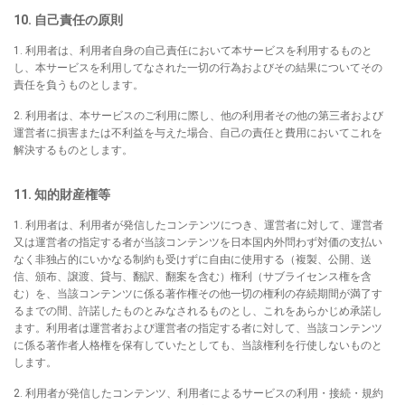
10. 自己責任の原則
1. 利用者は、利用者自身の自己責任において本サービスを利用するものと
し、本サービスを利用してなされた一切の行為およびその結果についてその
責任を負うものとします。
2. 利用者は、本サービスのご利用に際し、他の利用者その他の第三者および
運営者に損害または不利益を与えた場合、自己の責任と費用においてこれを
解決するものとします。
11. 知的財産権等
1. 利用者は、利用者が発信したコンテンツにつき、運営者に対して、運営者
又は運営者の指定する者が当該コンテンツを日本国内外問わず対価の支払い
なく非独占的にいかなる制約も受けずに自由に使用する（複製、公開、送
信、頒布、譲渡、貸与、翻訳、翻案を含む）権利（サブライセンス権を含
む）を、当該コンテンツに係る著作権その他一切の権利の存続期間が満了す
るまでの間、許諾したものとみなされるものとし、これをあらかじめ承諾し
ます。利用者は運営者および運営者の指定する者に対して、当該コンテンツ
に係る著作者人格権を保有していたとしても、当該権利を行使しないものと
します。
2. 利用者が発信したコンテンツ、利用者によるサービスの利用・接続・規約