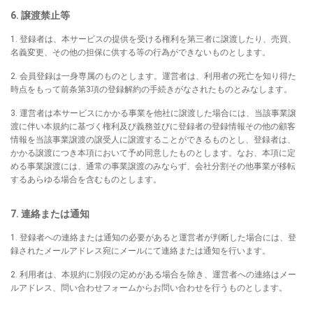
6. 譲渡禁止等
1. 登録者は、本サービスの提供を受ける権利を第三者に譲渡したり、売買、
名義変更、その他の担保に供する等の行為ができないものとします。
2. 会員登録は一身専属のものとします。運営者は、利用者の死亡を知り得た
時点をもって前条第3項の登録解約の手続きがなされたものとみなします。
3. 運営者は本サービスにかかる事業を他社に譲渡した場合には、当該事業譲
渡に伴い本規約に基づく権利及び義務並びに登録者の登録情報その他の顧客
情報を当該事業譲渡の譲受人に譲渡することができるものとし、登録者は、
かかる譲渡につき本項において予め同意したものとします。なお、本項に定
める事業譲渡には、通常の事業譲渡のみならず、会社分割その他事業が移転
するあらゆる場合を含むものとします。
7. 連絡または通知
1. 登録者への連絡または通知の必要があると運営者が判断した場合には、登
録されたメールアドレス宛にメールにて連絡または通知を行います。
2. 利用者は、本規約に別段の定めがある場合を除き、運営者への連絡はメー
ルアドレス、問い合わせフォームからお問い合わせを行うものとします。