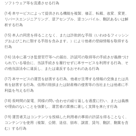
ソフトウェア等を流通させる行為
(14) 本サービスによって提供される機能を複製、修正、転載、改変、変更、
リバースエンジニアリング、逆アセンブル、逆コンパイル、翻訳あるいは解
析する行為
(15) 本人の同意を得ることなく、または詐欺的な手段（いわゆるフィッシン
グおよびこれに類する手段を含みます。）により他者の登録情報を取得する
行為
(16) 法令に基づき監督官庁等への届出、許認可の取得等の手続きが義務づけ
られている場合に、当該手続きを履行せずに本サービスを利用する行為、そ
の他当該法令に違反し、または違反するおそれのある行為
(17) 本サービスの運営を妨害する行為、他者が主導する情報の交換または共
有を妨害する行為、信用の毀損または財産権の侵害等の当社または他者に不
利益を与える行為
(18) 長時間の架電、同様の問い合わせの繰り返しを過度に行い、または義務
や理由のないことを強要し、運営者の業務に著しく支障を来たす行為
(19) 運営者又はコンテンツを投稿した利用者の事前の許諾を得ることなく、
コンテンツを使用（複製、公開、送信、頒布、譲渡、貸与、翻訳、翻案を含
む）する行為