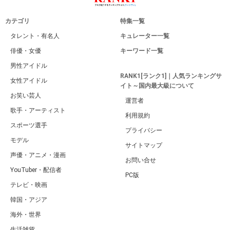
カテゴリ
特集一覧
タレント・有名人
キュレーター一覧
俳優・女優
キーワード一覧
男性アイドル
RANK1[ランク1]｜人気ランキングサ
女性アイドル
イト～国内最大級について
お笑い芸人
運営者
歌手・アーティスト
利用規約
スポーツ選手
プライバシー
モデル
サイトマップ
声優・アニメ・漫画
お問い合せ
YouTuber・配信者
PC版
テレビ・映画
韓国・アジア
海外・世界
生活雑貨