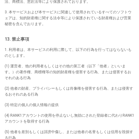
法、商標法、意匠法等により保護されております。
3. 本サービスおよび本サービスに関連して使用されているすべてのソフトウ
ェアは、知的財産権に関する法令等により保護されている財産権および営業
秘密を含んでおります。
13. 禁止事項
1. 利用者は、本サービスの利用に際して、以下の行為を行ってはならないも
のとします。
(1) 運営者、他の利用者もしくはその他の第三者（以下「他者」といいま
す。）の著作権、商標権等の知的財産権を侵害する行為、または侵害するお
それのある行為
(2) 他者の財産、プライバシーもしくは肖像権を侵害する行為、または侵害す
るおそれのある行為
(3) 特定の個人の個人情報の提供
(4) RANK1アカウントの使用を停止ないし無効にされた登録者に代わりRANK1
アカウントを取得する行為
(5) 他者を差別もしくは誹謗中傷し、または他者の名誉もしくは信用を毀損す
る行為