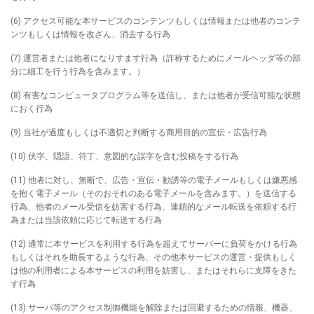
(6) アクセス可能な本サービスのコンテンツもしくは情報または他者のコンテ
ンツもしくは情報を改ざん、消去する行為
(7) 運営者または他者になりすます行為（詐称するためにメールヘッダ等の部
分に細工を行う行為を含みます。）
(8) 有害なコンピュータプログラム等を送信し、または他者が受信可能な状態
におく行為
(9) 当社が過度もしくは不適切と判断する商用目的の宣伝・広告行為
(10) 伏字、隠語、符丁、意図的な誤字を含む投稿をする行為
(11) 他者に対し、無断で、広告・宣伝・勧誘等の電子メールもしくは嫌悪感
を抱く電子メール（そのおそれのある電子メールを含みます。）を送信する
行為、他者のメール受信を妨害する行為、連鎖的なメール転送を依頼する行
為または当該依頼に応じて転送する行為
(12) 通常に本サービスを利用する行為を超えてサーバーに負荷をかける行為
もしくはそれを助長するような行為、その他本サービスの運営・提供もしく
は他の利用者による本サービスの利用を妨害し、またはそれらに支障をきた
す行為
(13) サーバ等のアクセス制御機能を解除または回避するための情報、機器、