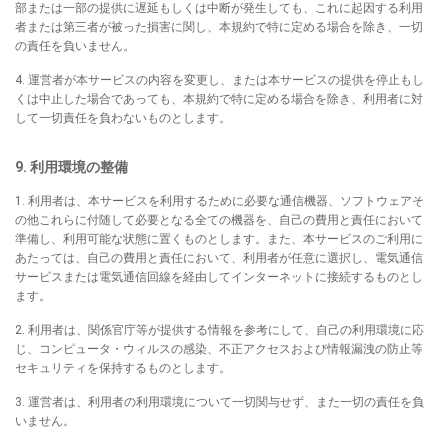
部または一部の提供に遅延もしくは中断が発生しても、これに起因する利用
者または第三者が被った損害に関し、本規約で特に定める場合を除き、一切
の責任を負いません。
4. 運営者が本サービスの内容を変更し、または本サービスの提供を停止もし
くは中止した場合であっても、本規約で特に定める場合を除き、利用者に対
して一切責任を負わないものとします。
9. 利用環境の整備
1. 利用者は、本サービスを利用するために必要な通信機器、ソフトウェアそ
の他これらに付随して必要となる全ての機器を、自己の費用と責任において
準備し、利用可能な状態に置くものとします。また、本サービスのご利用に
あたっては、自己の費用と責任において、利用者が任意に選択し、電気通信
サービスまたは電気通信回線を経由してインターネットに接続するものとし
ます。
2. 利用者は、関係官庁等が提供する情報を参考にして、自己の利用環境に応
じ、コンピュータ・ウィルスの感染、不正アクセスおよび情報漏洩の防止等
セキュリティを保持するものとします。
3. 運営者は、利用者の利用環境について一切関与せず、また一切の責任を負
いません。