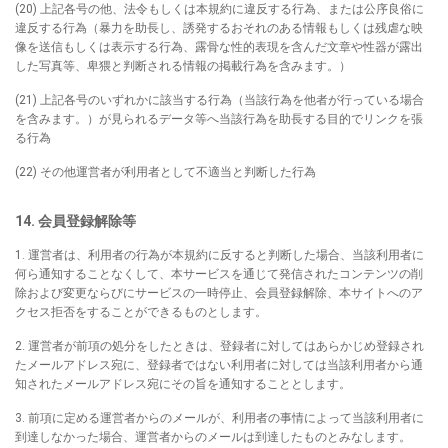
(20) 上記各号の他、法令もしくは本規約に違反する行為、または公序良俗に
違反する行為（暴力を助長し、誘発するおそれのある情報もしくは残虐な映
像を送信もしくは表示する行為、露骨な性的表現を含んだ文章や性器が露出
した写真等、卑猥と判断される情報の掲載行為を含みます。）
(21) 上記各号のいずれかに該当する行為（当該行為を他者が行っている場合
を含みます。）が見られるデータ等へ当該行為を助長する目的でリンクを張
る行為
(22) その他運営者が利用者として不適当と判断した行為
14. 会員登録解除等
1. 運営者は、利用者の行為が本規約に反すると判断した場合、当該利用者に
何ら通知することなくして、本サービスを通じて発信されたコンテンツの削
除および変更ならびにサービスの一時停止、会員登録解除、本サイトへのア
クセス拒否をすることができるものとします。
2. 運営者が前項の処分をしたときは、登録者に対してはあらかじめ登録され
たメールアドレス宛に、登録者ではない利用者に対しては当該利用者から通
知されたメールアドレス宛にその旨を通知することとします。
3. 前項に定める運営者からのメールが、利用者の事情によって当該利用者に
到達しなかった場合、運営者からのメールは到達したものとみなします。