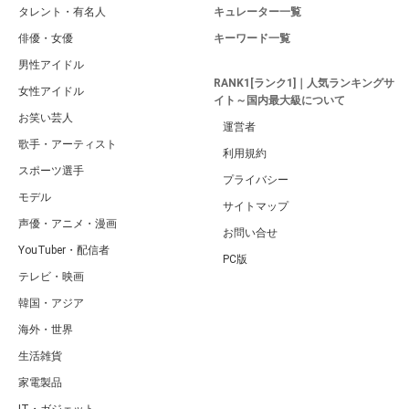
タレント・有名人
キュレーター一覧
俳優・女優
キーワード一覧
男性アイドル
RANK1[ランク1]｜人気ランキングサ
女性アイドル
イト～国内最大級について
お笑い芸人
運営者
歌手・アーティスト
利用規約
スポーツ選手
プライバシー
モデル
サイトマップ
声優・アニメ・漫画
お問い合せ
YouTuber・配信者
PC版
テレビ・映画
韓国・アジア
海外・世界
生活雑貨
家電製品