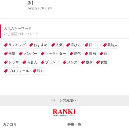
版】
kent.n
/ 70 view
人気のキーワード
いま話題のキーワード
ランキング
おすすめ
人気
選び方
口コミ
芸能人
衝撃
メンバー
キャラクター
歴代
映画
曲
ドラマ
有名人
ブランド
メンズ
強さ
女性
プロフィール
現在
ページの先頭へ
カテゴリ
特集一覧