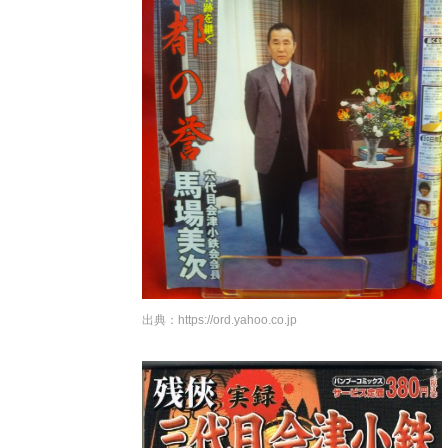
出典：
https://ord.yahoo.co.jp