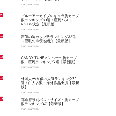
maru.wanwan
9
ブルーアーカイブのキャラ胸カップ
数ランキング80選！巨乳バスト
No.1を決定【最新版…
maru.wanwan
10
声優の胸カップ数ランキング32選
～巨乳の声優も紹介【最新版】
maru.wanwan
11
CANDY TUNEメンバーの胸カップ
数・巨乳ランキング7選【最新版】
maru.wanwan
12
外国人AV女優の人気ランキング32
選！白人多数・海外作品出演【最新
版】
maru.wanwan
13
都道府県別バストサイズ・胸カップ
数ランキング47【最新版】
maru.wanwan