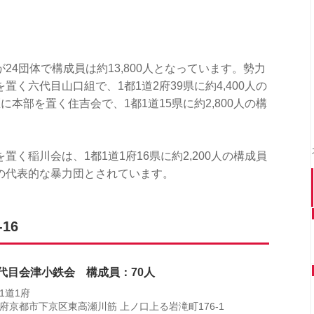
4団体で構成員は約13,800人となっています。勢力
く六代目山口組で、1都1道2府39県に約4,400人の
本部を置く住吉会で、1都1道15県に約2,800人の構
く稲川会は、1都1道1府16県に約2,200人の構成員
の代表的な暴力団とされています。
16
六代目会津小鉄会 構成員：70人
1道1府
府京都市下京区東高瀬川筋 上ノ口上る岩滝町176-1