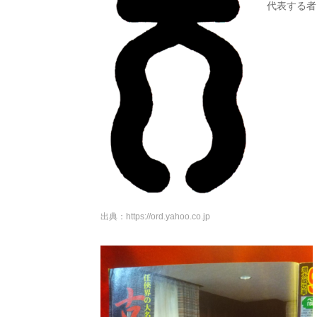
代表する者
出典：
https://ord.yahoo.co.jp