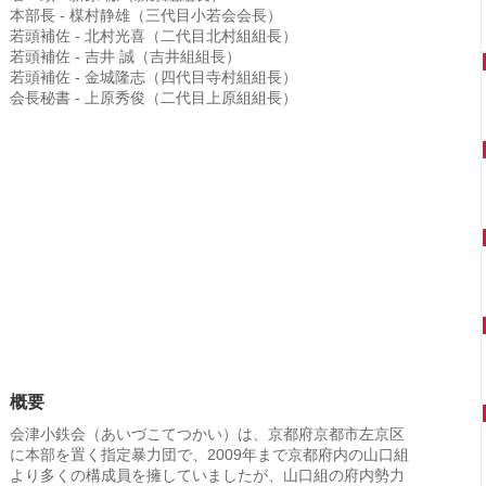
本部長 - 楳村静雄（三代目小若会会長）
若頭補佐 - 北村光喜（二代目北村組組長）
若頭補佐 - 吉井 誠（吉井組組長）
若頭補佐 - 金城隆志（四代目寺村組組長）
会長秘書 - 上原秀俊（二代目上原組組長）
概要
会津小鉄会（あいづこてつかい）は、京都府京都市左京区
に本部を置く指定暴力団で、2009年まで京都府内の山口組
より多くの構成員を擁していましたが、山口組の府内勢力