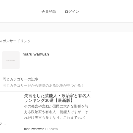
会員登録
ログイン
スポンサードリンク
maru.wanwan
同じカテゴリーの記事
同じカテゴリーだから興味のある記事が見つかる！
失言をした芸能人・政治家と有名人
ランキング30選【最新版】
その発言や言動が国民に大きな影響を与
える政治家や有名人、芸能人ですが、そ
れだけ失言も多くなり、これまでもバ
ッ…
maru.wanwan
/ 13 view