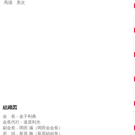
 馬場 美次
組織図
会 長 - 金子利典
会長代行 - 道原利光
副会長 - 岡田 滿（岡田会会長）
若 頭 - 新原 徹（新原組組長）