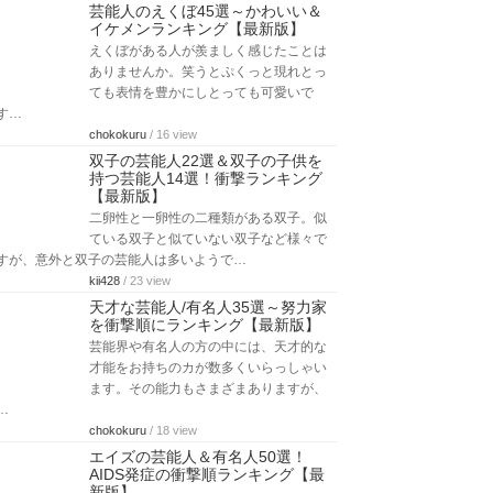
芸能人のえくぼ45選～かわいい＆
イケメンランキング【最新版】
えくぼがある人が羨ましく感じたことは
ありませんか。笑うとぷくっと現れとっ
ても表情を豊かにしとっても可愛いで
す…
chokokuru
/ 16 view
双子の芸能人22選＆双子の子供を
持つ芸能人14選！衝撃ランキング
【最新版】
二卵性と一卵性の二種類がある双子。似
ている双子と似ていない双子など様々で
すが、意外と双子の芸能人は多いようで…
kii428
/ 23 view
天才な芸能人/有名人35選～努力家
を衝撃順にランキング【最新版】
芸能界や有名人の方の中には、天才的な
才能をお持ちのカが数多くいらっしゃい
ます。その能力もさまざまありますが、
…
chokokuru
/ 18 view
エイズの芸能人＆有名人50選！
AIDS発症の衝撃順ランキング【最
新版】