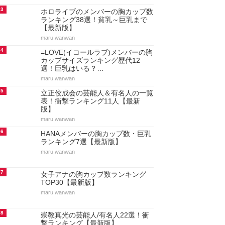
3
ホロライブのメンバーの胸カップ数
ランキング38選！貧乳～巨乳まで
【最新版】
maru.wanwan
4
=LOVE(イコールラブ)メンバーの胸
カップサイズランキング歴代12
選！巨乳はいる？…
maru.wanwan
5
立正佼成会の芸能人＆有名人の一覧
表！衝撃ランキング11人【最新
版】
maru.wanwan
6
HANAメンバーの胸カップ数・巨乳
ランキング7選【最新版】
maru.wanwan
7
女子アナの胸カップ数ランキング
TOP30【最新版】
maru.wanwan
8
崇教真光の芸能人/有名人22選！衝
撃ランキング【最新版】