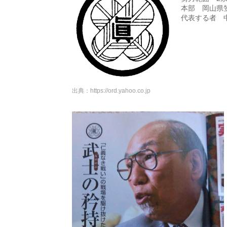
本部 岡山県笠
代表する者 
出典：
https://ord.yahoo.co.jp