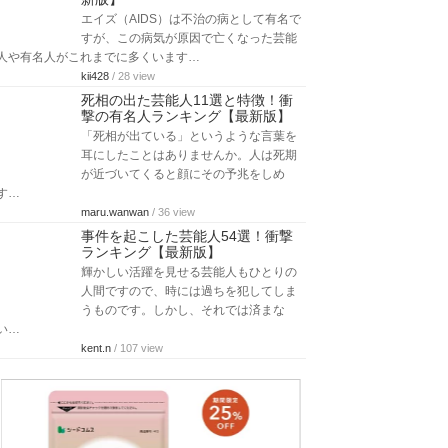
エイズ（AIDS）は不治の病として有名で
すが、この病気が原因で亡くなった芸能
人や有名人がこれまでに多くいます…
kii428
/ 28 view
死相の出た芸能人11選と特徴！衝
撃の有名人ランキング【最新版】
「死相が出ている」というような言葉を
耳にしたことはありませんか。人は死期
が近づいてくると顔にその予兆をしめ
す…
maru.wanwan
/ 36 view
事件を起こした芸能人54選！衝撃
ランキング【最新版】
輝かしい活躍を見せる芸能人もひとりの
人間ですので、時には過ちを犯してしま
うものです。しかし、それでは済まな
い…
kent.n
/ 107 view