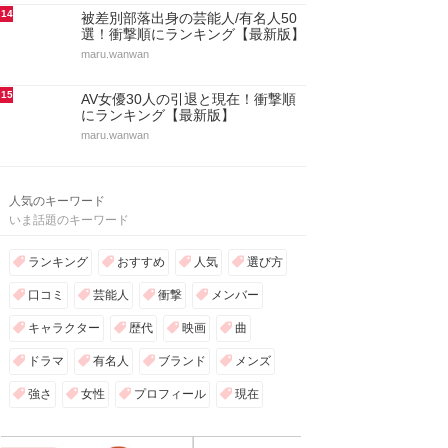
14
被差別部落出身の芸能人/有名人50
選！衝撃順にランキング【最新版】
maru.wanwan
15
AV女優30人の引退と現在！衝撃順
にランキング【最新版】
maru.wanwan
人気のキーワード
いま話題のキーワード
ランキング
おすすめ
人気
選び方
口コミ
芸能人
衝撃
メンバー
キャラクター
歴代
映画
曲
ドラマ
有名人
ブランド
メンズ
強さ
女性
プロフィール
現在