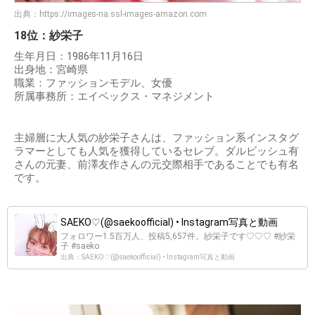
出典：
https://images-na.ssl-images-amazon.com
18位：紗栄子
生年月日：1986年11月16日
出身地：宮崎県
職業：ファッションモデル、女優
所属事務所：エイベックス・マネジメント
主婦層に大人気の紗栄子さんは、ファッション系インスタグ
ラマーとしても人気を獲得しているセレブ。ダルビッシュ有
さんの元妻、前澤友作さんの元交際相手であることでも有名
です。
SAEKO♡(@saekoofficial) • Instagram写真と動画
フォロワー1.5百万人、投稿5,657件。紗栄子です♡♡♡ #紗栄
子 #saeko
出典：SAEKO♡(@saekoofficial) • Instagram写真と動画