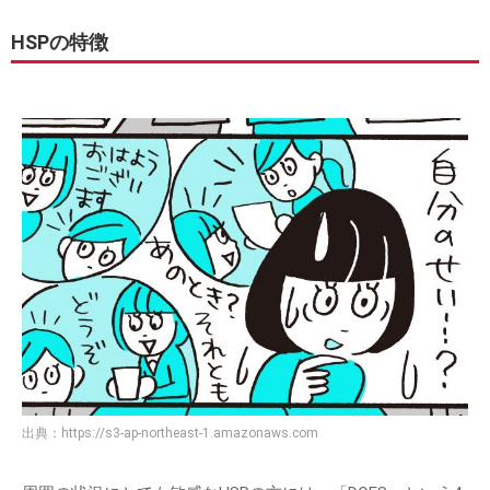
HSPの特徴
出典：
https://s3-ap-northeast-1.amazonaws.com