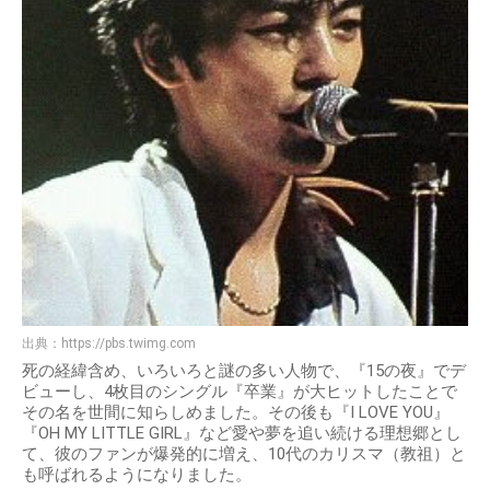
出典：
https://pbs.twimg.com
死の経緯含め、いろいろと謎の多い人物で、『15の夜』でデ
ビューし、4枚目のシングル『卒業』が大ヒットしたことで
その名を世間に知らしめました。その後も『I LOVE YOU』
『OH MY LITTLE GIRL』など愛や夢を追い続ける理想郷とし
て、彼のファンが爆発的に増え、10代のカリスマ（教祖）と
も呼ばれるようになりました。