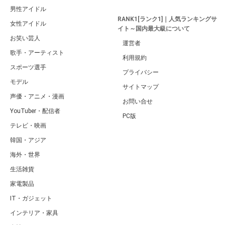
男性アイドル
RANK1[ランク1]｜人気ランキングサ
女性アイドル
イト～国内最大級について
お笑い芸人
運営者
歌手・アーティスト
利用規約
スポーツ選手
プライバシー
モデル
サイトマップ
声優・アニメ・漫画
お問い合せ
YouTuber・配信者
PC版
テレビ・映画
韓国・アジア
海外・世界
生活雑貨
家電製品
IT・ガジェット
インテリア・家具