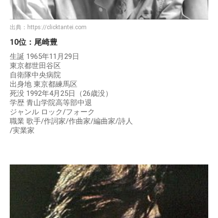
出典：
https://clicktantei.com
10位：尾崎豊
生誕 1965年11月29日
東京都世田谷区
自衛隊中央病院
出身地 東京都練馬区
死没 1992年4月25日（26歳没）
学歴 青山学院高等部中退
ジャンル ロック/フォーク
職業 歌手/作詞家/作曲家/編曲家/詩人
/実業家