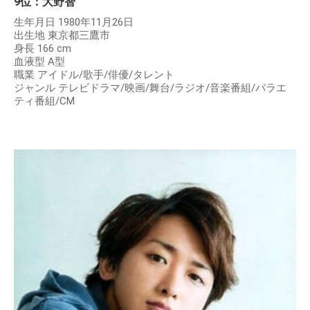
9位：大野智
生年月日 1980年11月26日
出生地 東京都三鷹市
身長 166 cm
血液型 A型
職業 アイドル/歌手/俳優/タレント
ジャンル テレビドラマ/映画/舞台/ラジオ/音楽番組/バラエ
ティ番組/CM