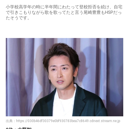
小学校高学年の時に半年間にわたって登校拒否を続け、自宅
で引きこもりながら歌を歌ってたと言う尾崎豊豊もHSPだっ
たそうです。
出典：
https://030b46df30379e0bf930783bea7c8649.cdnext.stream.ne.jp