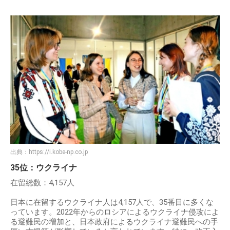
出典：
https://i.kobe-np.co.jp
35位：ウクライナ
在留総数：4,157人
日本に在留するウクライナ人は4,157人で、35番目に多くな
っています。2022年からのロシアによるウクライナ侵攻によ
る避難民の増加と、日本政府によるウクライナ避難民への手