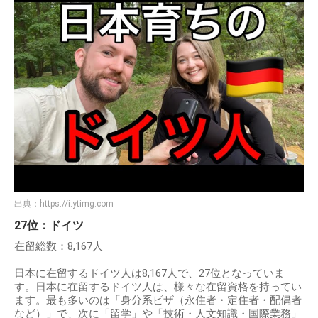
出典：
https://i.ytimg.com
27位：ドイツ
在留総数：8,167人
日本に在留するドイツ人は8,167人で、27位となっていま
す。日本に在留するドイツ人は、様々な在留資格を持ってい
ます。最も多いのは「身分系ビザ（永住者・定住者・配偶者
など）」で、次に「留学」や「技術・人文知識・国際業務」