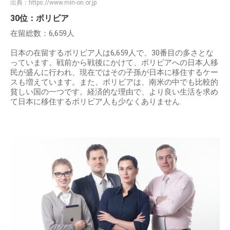
出典：
https://www.min-on.or.jp
30位：ボリビア
在留総数：6,659人
日本の在留するボリビア人は6,659人で、30番目の多さとな
っています。戦前から戦後にかけて、ボリビアへの日本人移
民が盛んに行われ、現在ではその子孫が日本に移住するケー
スも増えています。また、ボリビアは、南米の中でも比較的
貧しい国の一つです。経済的な理由で、より良い生活を求め
て日本に移住するボリビア人も少なくありません.