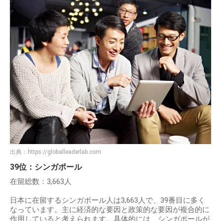
出典：
https://globalleaderlab.com
39位：シンガポール
在留総数：3,663人
日本に在留するシンガポール人は3,663人で、39番目に多く
なっています。主に経済的な要因と政策的な要因が複合的に
作用していると考えられます。具体的には、シンガポールが