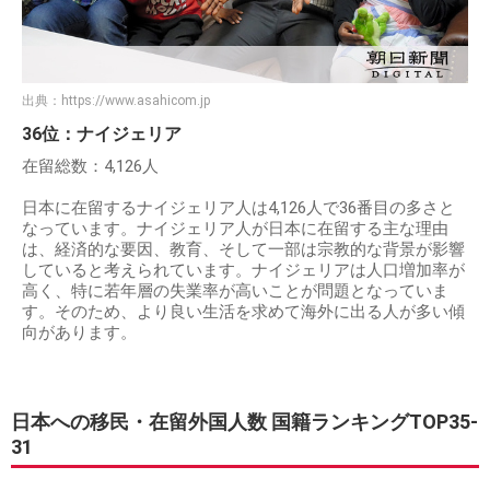
出典：
https://www.asahicom.jp
36位：ナイジェリア
在留総数：4,126人
日本に在留するナイジェリア人は4,126人で36番目の多さと
なっています。ナイジェリア人が日本に在留する主な理由
は、経済的な要因、教育、そして一部は宗教的な背景が影響
していると考えられています。ナイジェリアは人口増加率が
高く、特に若年層の失業率が高いことが問題となっていま
す。そのため、より良い生活を求めて海外に出る人が多い傾
向があります。
日本への移民・在留外国人数 国籍ランキングTOP35-
31