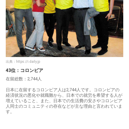
出典：
https://i.daily.jp
43位：コロンビア
在留総数：2,744人
日本に在留するコロンビア人は2,744人です。コロンビアの
経済状況の悪化や就職難から、日本での就労を希望する人が
増えていること、また、日本での生活費の安さやコロンビア
人同士のコミュニティの存在などが主な理由と言われていま
す。