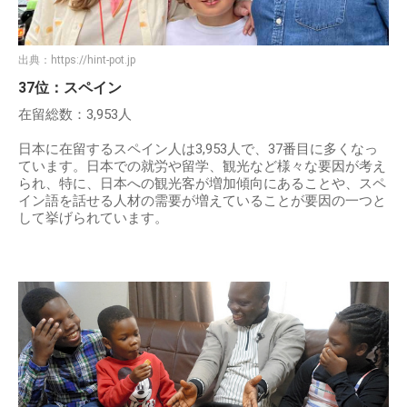
出典：
https://hint-pot.jp
37位：スペイン
在留総数：3,953人
日本に在留するスペイン人は3,953人で、37番目に多くなっ
ています。日本での就労や留学、観光など様々な要因が考え
られ、特に、日本への観光客が増加傾向にあることや、スペ
イン語を話せる人材の需要が増えていることが要因の一つと
して挙げられています。