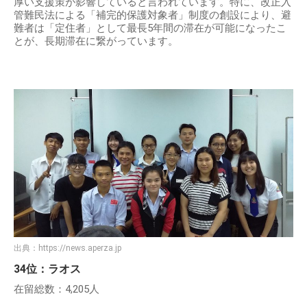
厚い支援策が影響していると言われています。特に、改正入
管難民法による「補完的保護対象者」制度の創設により、避
難者は「定住者」として最長5年間の滞在が可能になったこ
とが、長期滞在に繋がっています。
出典：
https://news.aperza.jp
34位：ラオス
在留総数：4,205人