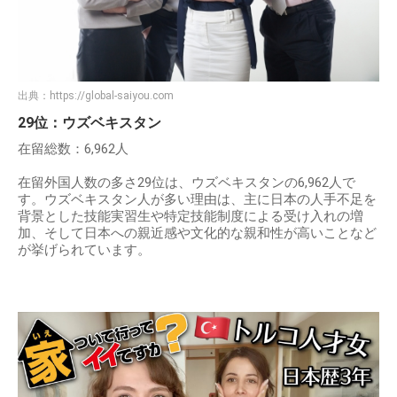
出典：
https://global-saiyou.com
29位：ウズベキスタン
在留総数：6,962人
在留外国人数の多さ29位は、ウズベキスタンの6,962人で
す。ウズベキスタン人が多い理由は、主に日本の人手不足を
背景とした技能実習生や特定技能制度による受け入れの増
加、そして日本への親近感や文化的な親和性が高いことなど
が挙げられています。