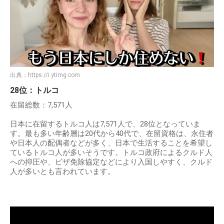
出典：
https://i.ytimg.com
28位：トルコ
在留総数：7,571人
日本に在留するトルコ人は7,571人で、28位となっていま
す。最も多い年齢層は20代から40代で、在留資格は、永住者
や日本人の配偶者などが多く、日本で生活することを希望し
ているトルコ人が多いそうです。トルコ政府によるクルド人
への抑圧や、ビザ免除協定などにより入国しやすく、クルド
人が多いとも言われています。