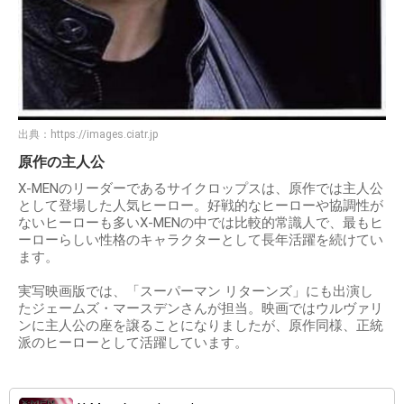
出典：
https://images.ciatr.jp
原作の主人公
X-MENのリーダーであるサイクロップスは、原作では主人公
として登場した人気ヒーロー。好戦的なヒーローや協調性が
ないヒーローも多いX-MENの中では比較的常識人で、最もヒ
ーローらしい性格のキャラクターとして長年活躍を続けてい
ます。
実写映画版では、「スーパーマン リターンズ」にも出演し
たジェームズ・マースデンさんが担当。映画ではウルヴァリ
ンに主人公の座を譲ることになりましたが、原作同様、正統
派のヒーローとして活躍しています。