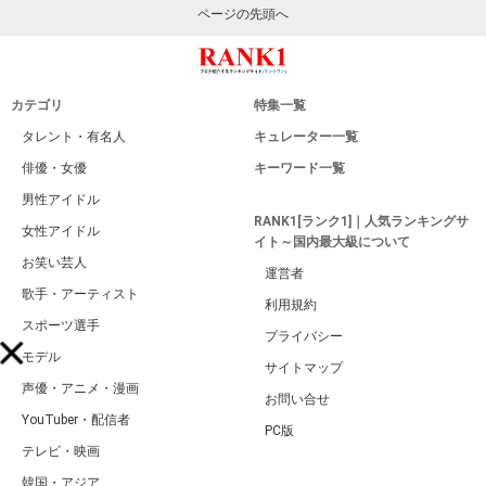
ページの先頭へ
カテゴリ
特集一覧
タレント・有名人
キュレーター一覧
俳優・女優
キーワード一覧
男性アイドル
RANK1[ランク1]｜人気ランキングサ
女性アイドル
イト～国内最大級について
お笑い芸人
運営者
歌手・アーティスト
利用規約
スポーツ選手
プライバシー
モデル
サイトマップ
声優・アニメ・漫画
お問い合せ
YouTuber・配信者
PC版
テレビ・映画
韓国・アジア