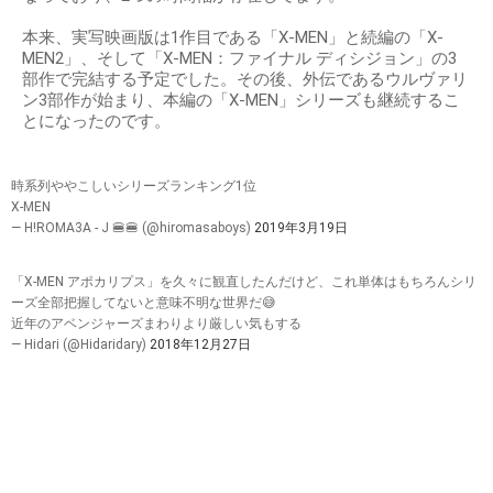
本来、実写映画版は1作目である「X-MEN」と続編の「X-
MEN2」、そして「X-MEN：ファイナル ディシジョン」の3
部作で完結する予定でした。その後、外伝であるウルヴァリ
ン3部作が始まり、本編の「X-MEN」シリーズも継続するこ
とになったのです。
時系列ややこしいシリーズランキング1位
X-MEN
— H!ROMA3A - J 🍔🍔 (@hiromasaboys)
2019年3月19日
「X-MEN アポカリプス」を久々に観直したんだけど、これ単体はもちろんシリ
ーズ全部把握してないと意味不明な世界だ😅
近年のアベンジャーズまわりより厳しい気もする
— Hidari (@Hidaridary)
2018年12月27日