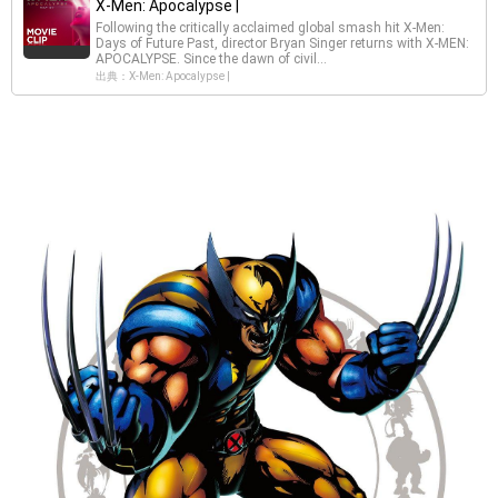
X-Men: Apocalypse |
Following the critically acclaimed global smash hit X-Men:
Days of Future Past, director Bryan Singer returns with X-MEN:
APOCALYPSE. Since the dawn of civil...
出典：X-Men: Apocalypse |