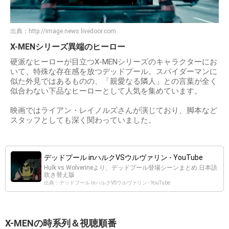
出典：
http://image.news.livedoor.com
X-MENシリーズ異端のヒーロー
硬派なヒーローが目立つX-MENシリーズのキャラクターにお
いて、特殊な存在感を放つデッドプール。スパイダーマンに
似た外見ではあるものの、「親愛なる隣人」との言葉が全く
似合わない下品なヒーローとして人気を集めています。
映画ではライアン・レイノルズさんが演じており、脚本など
スタッフとしても深く関わっていました。
デッドプール inハルクVSウルヴァリン - YouTube
Hulk vs Wolverineより、デッドプール登場シーンまとめ 日本語
吹き替え版
出典：デッドプール inハルクVSウルヴァリン - YouTube
X-MENの時系列＆視聴順番