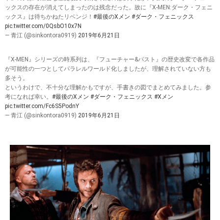
ックスの存在が消えてしまったのは残念だった。故に『X-MEN:ダーク・フェニ
ックス』は待ちかねたリベンジ！
#最後のXメン
#ダーク・フェニックス
pic.twitter.com/0QsbO10x7N
— 青江 (@sinkontora0919)
2019年6月21日
『X-MEN』シリーズの時系列は、『フューチャー&パスト』の歴史改変で各作品
が可能性の一つとしてパラレルワールド化しましたが、理解されていない方も
多そう。
というわけで、不十分な理解かもですが、手書きの図でまとめてみました。参
考になれば幸い。
#最後のXメン
#ダーク・フェニックス
#Xメン
pic.twitter.com/Fc6S5PodnY
— 青江 (@sinkontora0919)
2019年6月21日