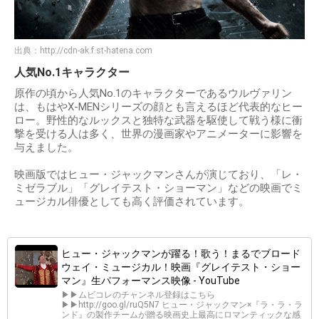
出典：
http://cdn-ak.f.st-hatena.com
人気No.1キャラクター
原作の頃から人気No.1のキャラクターであるウルヴァリン
は、もはやX-MENシリーズの顔とも言えるほど代表的なヒー
ロー。野性的なルックスと独特な武器を駆使して戦う様に衝
撃を受ける人は多く、世界の漫画家やアニメーターに影響を
与えました。
映画版ではヒュー・ジャックマンさんが演じており、「レ・
ミゼラブル」「グレイテスト・ショーマン」などの映画でミ
ュージカル俳優としても高く評価されています。
ヒュー・ジャックマンが躍る！歌う！まるでブロード
ウェイ・ミュージカル！映画『グレイテスト・ショー
マン』生パフォーマンス映像 - YouTube
▶▶ムビコレのチャンネル登録はこちら
▶▶http://goo.gl/ruQ5N7 ヒュー・ジャックマン×『ラ・ラ・ラ
ンド』の製作チームが贈る映画史上最高にロマンティックな感