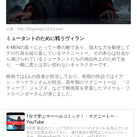
出典：
http://blog-imgs-24.fc2.com
ミュータントのために戦うヴィラン
X-MENの面々にとって一番の敵であり、強大な力を駆使して
テロ行為を繰り返しているマグニートー。その本心は社会か
ら虐げられているミュータントたちの地位向上のためであ
り、一概に悪とは言い切れないキャラクターです。
映画では2人の役者が担当しており、初期の作品ではイア
ン・マッケランさんが担当。若年期のマグニートーは、「ス
ティーブ・ジョブズ」などで映画賞を受賞したマイケル・フ
ァスベンダーさんが演じました。
1分で学ぶマーベルコミック！：マグニートー -
YouTube
※注意 最近のコミックでのストーリーのネタバレを含んでいま
すのでお気を付け下さい。 進行状況や質問はこちらへ ツイッ
ター→@takochan25 コミュニティ→co2183111