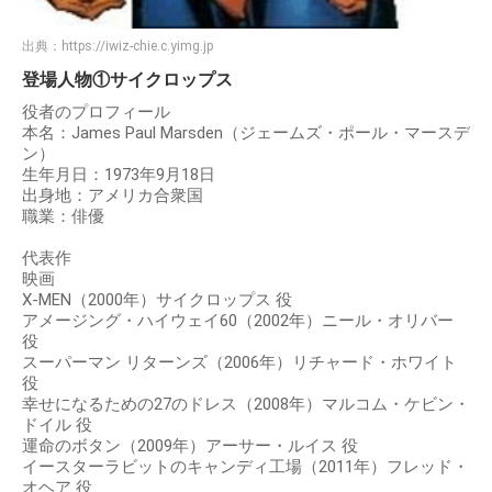
出典：
https://iwiz-chie.c.yimg.jp
登場人物①サイクロップス
役者のプロフィール
本名：James Paul Marsden（ジェームズ・ポール・マースデ
ン）
生年月日：1973年9月18日
出身地：アメリカ合衆国
職業：俳優
代表作
映画
X-MEN（2000年）サイクロップス 役
アメージング・ハイウェイ60（2002年）ニール・オリバー
役
スーパーマン リターンズ（2006年）リチャード・ホワイト
役
幸せになるための27のドレス（2008年）マルコム・ケビン・
ドイル 役
運命のボタン（2009年）アーサー・ルイス 役
イースターラビットのキャンディ工場（2011年）フレッド・
オヘア 役