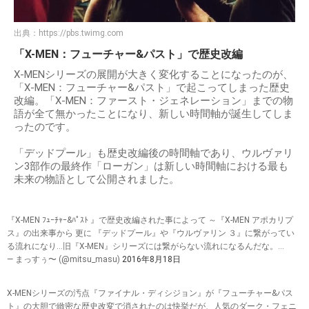
出典：
https://pbs.twimg.com
「X-MEN：フューチャー&パスト」で歴史改編
X-MENシリーズの展開が大きく変化することになったのが、
「X-MEN：フューチャー&パスト」で起こってしまった歴史
改編。「X-MEN：ファースト・ジェネレーション」までの物
語が全て無かったことになり、新しい時間軸が誕生してしま
ったのです。
「デッドプール」も歴史改編後の時間軸であり、ウルヴァリ
ン3部作の最終作「ローガン」は新しい時間軸における最も
未来の物語として公開されました。
『X-MEN ﾌｭｰﾁｬｰ&ﾊﾟｽﾄ 』で歴史改編された事によって ～『X-MEN アポカリプ
ス』の出来事から 更に 『デッドプール』や『ウルヴァリン ３』に繋がってい
る流れになり…旧『X-MEN』シリーズには繋がらない流れになるんだな。…
— まっすぅ〜 (@mitsu_masu)
2016年8月18日
X-MENシリーズの汚点『ファイナル・ディシジョン』が『フューチャー&パス
ト』の大胆で緻密な歴史改変で消されたのは快挙だが、人気のダーク・フェニ