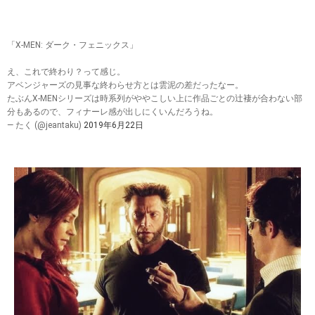
「X-MEN: ダーク・フェニックス」
え、これで終わり？って感じ。
アベンジャーズの見事な終わらせ方とは雲泥の差だったなー。
たぶんX-MENシリーズは時系列がややこしい上に作品ごとの辻褄が合わない部
分もあるので、フィナーレ感が出しにくいんだろうね。
— たく (@jeantaku)
2019年6月22日