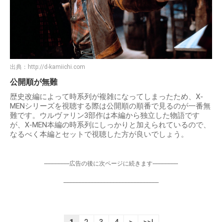
出典：
http://d-kamiichi.com
公開順が無難
歴史改編によって時系列が複雑になってしまったため、X-
MENシリーズを視聴する際は公開順の順番で見るのが一番無
難です。ウルヴァリン3部作は本編から独立した物語です
が、X-MEN本編の時系列にしっかりと加えられているので、
なるべく本編とセットで視聴した方が良いでしょう。
-----------------広告の後に次ページに続きます-----------------
----------------------------------------------------------------