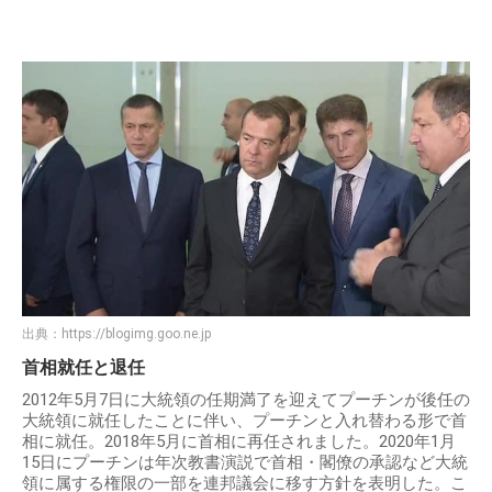
出典：
https://blogimg.goo.ne.jp
首相就任と退任
2012年5月7日に大統領の任期満了を迎えてプーチンが後任の
大統領に就任したことに伴い、プーチンと入れ替わる形で首
相に就任。2018年5月に首相に再任されました。2020年1月
15日にプーチンは年次教書演説で首相・閣僚の承認など大統
領に属する権限の一部を連邦議会に移す方針を表明した。こ