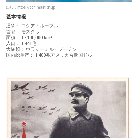
出典：
https://cdn.mainichi.jp
基本情報
通貨： ロシア・ルーブル
首都： モスクワ
面積： 17,100,000 km²
人口： 1.441億
大統領： ウラジーミル・プーチン
国内総生産： 1.483兆アメリカ合衆国ドル