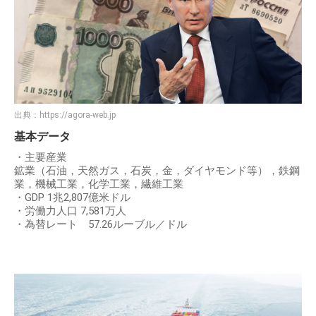
出典：
https://agora-web.jp
基本データ
・主要産業
鉱業（石油，天然ガス，石炭，金，ダイヤモンド等），鉄鋼
業，機械工業，化学工業，繊維工業
・GDP 1兆2,807億米ドル
・労働力人口 7,581万人
・為替レート 57.26ルーブル／ドル