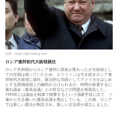
出典：
https://pbs.twimg.com
ロシア連邦初代大統領就任
ロシア共和国からロシア連邦に国名が変わったが大統領とし
ての任期は残っていたため、エリツィンは引き続きロシア連
邦初代大統領に就任。政治的な功績としてアメリカをはじめ
とする西側諸国との融和が上げられるが、時間が経過するに
連れ議会（最高会議）との対立などの問題が表面化した。
1993年には議会を戦車で砲撃するという強硬手段に出て、ソ
連から引き継いだ最高会議を廃止している。この後、ロシア
では新しい憲法が制定され、新しい立法府が成立しました。