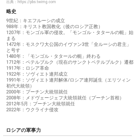
出典：
https://pbs.twimg.com
略史
9世紀：キエフルーシの成立
988年：キリスト教国教化（後のロシア正教）
1207年：モンゴル軍の侵攻。「モンゴル・タタールの軛」始
まる
1472年：モスクワ大公国のイヴァン3世「全ルーシの君主」
と号す
1480年：「モンゴル・タタールの軛」終わる
1712年：ペテルブルク（現在のサンクトペテルブルク）遷都
1917年：ロシア革命
1922年：ソヴィエト連邦成立
1991年：ソヴィエト連邦解体/ロシア連邦誕生（エリツィン
初代大統領）
2000年：プーチン大統領就任
2008年：メドヴェージェフ大統領就任（プーチン首相）
2012年5月：プーチン大統領就任
2022年：ウクライナ侵攻
ロシアの軍事力