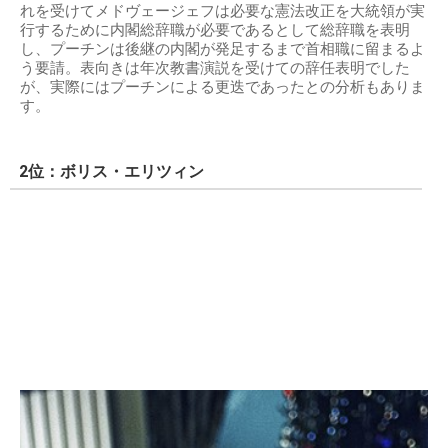
れを受けてメドヴェージェフは必要な憲法改正を大統領が実
行するために内閣総辞職が必要であるとして総辞職を表明
し、プーチンは後継の内閣が発足するまで首相職に留まるよ
う要請。表向きは年次教書演説を受けての辞任表明でした
が、実際にはプーチンによる更迭であったとの分析もありま
す。
2位：ボリス・エリツィン