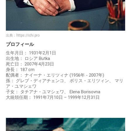
出典：
https://ichi.pro
プロフィール
生年月日： 1931年2月1日
出生地： ロシア Butka
死亡日： 2007年4月23日
身長： 187 cm
配偶者： ナイーナ・エリツィナ (1956年 - 2007年)
孫： グレブ・ディアチェンコ、 ボリス・エリツィン、 マリ
ア・ユマシェワ
子女： タチアナ・ユマシェワ、 Elena Borisovna
大統領任期： 1991年7月10日 – 1999年12月31日