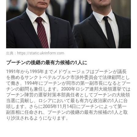
出典：
https://static.ukrinform.com
プーチンの後継の最有力候補の1人に
1991年から1995年までメドヴェージェフはプーチンが議長
を務めるサンクトペテルブルク市渉外委員会で法律顧問とし
て働き、1994年にプーチンが同市の第一副市長になるとプー
チンの顧問も兼任します。2000年ロシア連邦大統領選挙では
プーチン陣営の選挙対策本部責任者としてプーチンの大統領
当選に貢献し、ロシアにおいて最も有力な政治家の1人に台
頭します。さらに2005年11月14日にプーチンによって第一
副首相に任命され、プーチンの後継の最有力候補の1人と取
り沙汰されるようになります。