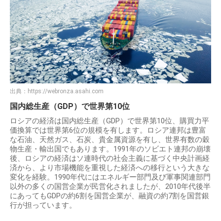
出典：
https://webronza.asahi.com
国内総生産（GDP）で世界第10位
ロシアの経済は国内総生産（GDP）で世界第10位、購買力平
価換算では世界第6位の規模を有します。ロシア連邦は豊富
な石油、天然ガス、石炭、貴金属資源を有し、世界有数の穀
物生産・輸出国でもあります。1991年のソビエト連邦の崩壊
後、ロシアの経済はソ連時代の社会主義に基づく中央計画経
済から、より市場機能を重視した経済への移行という大きな
変化を経験。1990年代にはエネルギー部門及び軍事関連部門
以外の多くの国営企業が民営化されましたが、2010年代後半
にあってもGDPの約6割を国営企業が、融資の約7割を国営銀
行が担っています。