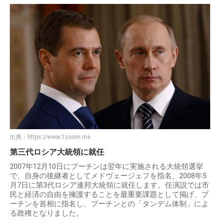
出典：
https://www.1zoom.me
第三代ロシア大統領に就任
2007年12月10日にプーチンは翌年に実施される大統領選挙
で、自身の後継者としてメドヴェージェフを指名、2008年5
月7日に第3代ロシア連邦大統領に就任します。任演説では市
民と経済の自由を擁護することを最重要課題として掲げ、プ
ーチンを首相に指名し、プーチンとの「タンデム体制」によ
る政権となりました。