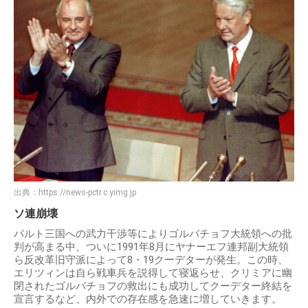
出典：
https://news-pctr.c.yimg.jp
ソ連崩壊
バルト三国への武力干渉等によりゴルバチョフ大統領への批
判が高まる中、ついに1991年8月にヤナーエフ連邦副大統領
ら反改革旧守派によって8・19クーデターが発生。この時、
エリツィンは自ら戦車兵を説得して寝返らせ、クリミアに幽
閉されたゴルバチョフの救出にも成功してクーデター終結を
宣言するなど、内外での存在感を急速に増していきます。