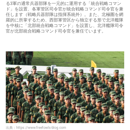
る3軍の通常兵器部隊を一元的に運用する「統合戦略コマン
ド」を設置、各軍管区司令官が統合戦略コマンド司令官を兼
任します（戦略兵器部隊は指揮系統外）。また、北極圏を網
羅的に所掌するため、西部軍管区から独立する形で北洋艦隊
を中核に「北部統合戦略コマンド」を設置し、北洋艦隊司令
官が北部統合戦略コマンド司令官を兼任ています。
出典：
https://www.freefowls-blog.com