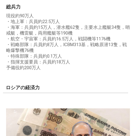
総兵力
現役約90万人
・地上軍：兵員約22.5万人
・海軍：兵員約15万人，潜水艦62隻，主要水上艦艇34隻，哨
戒艇，機雷艇，両用艦艇等190機
・航空・宇宙軍：兵員約16.5万人，戦闘機等1176機
・戦略部隊：兵員約8万人，ICBM313基，戦略原潜13隻，戦
略爆撃機76機
・特殊部隊：兵員約0.1万人
・指揮支援要員：兵員約18万人
予備役約200万人
ロシアの経済力