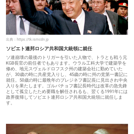
出典：
https://tk.ismcdn.jp
ソビエト連邦ロシア共和国大統領に就任
ソ連崩壊の最後のトリガーを引いた人物で、トラとも戦う元
KGB長官の前任者でもあります。ウラル工科大学で建築学を
修め、地元スヴェルドロフスク州の建築会社に勤めていた
が、30歳の時に共産党入りし、45歳の時に州の党第一書記に
就任。50歳の時に最晩年のブレジネフ書記長に見出され中央
入りを果たします。ゴルバチョフ書記長時代は改革の急先鋒
として孤立したため要職を解任されるも、翌くる1991年には
政界復帰してソビエト連邦ロシア共和国大統領に就任しま
す。