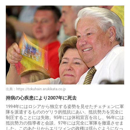
出典：
https://tokuhain.arukikata.co.jp
持病の心疾患により2007年に死去
1994年にはロシアから独立する姿勢を見せたチェチェンに軍
隊を派遣するもののゲリラ的抵抗にあい、抵抗勢力を完全に
制圧することには失敗。95年には休戦宣言を出し、96年には
抵抗勢力の指導者と会談、97年には完全に軍隊を撤退させま
した。このあたりからエリツィンの政権は揺らぐようになっ