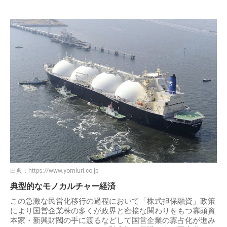
出典：
https://www.yomiuri.co.jp
典型的なモノカルチャー経済
この急激な民営化移行の過程において「株式担保融資」政策
により国営企業株の多くが政界と密接な関わりをもつ寡頭資
本家・新興財閥の手に渡るなどして国営企業の寡占化が進み