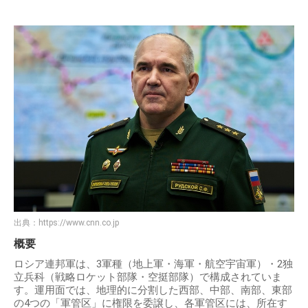
出典：
https://www.cnn.co.jp
概要
ロシア連邦軍は、3軍種（地上軍・海軍・航空宇宙軍）・2独
立兵科（戦略ロケット部隊・空挺部隊）で構成されていま
す。運用面では、地理的に分割した西部、中部、南部、東部
の4つの「軍管区」に権限を委譲し、各軍管区には、所在す