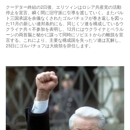
クーデター終結の2日後、エリツィンはロシア共産党の活動
停止を宣言、瞬く間に旧守派に引導を渡していく。またバル
ト三国承認を余儀なくされたゴルバチョフが巻き返しを図っ
た11月の新しい連邦条約にも、同じくソ連を構成しているウ
クライナ共々不参加を表明し、12月にはウクライナとベラル
ーシの両首脳と秘かに謀って同時にソビエトからの離脱を宣
言する。これにより、主要な構成国を失ったソ連は瓦解し、
25日にゴルバチョフは大統領を辞任します。