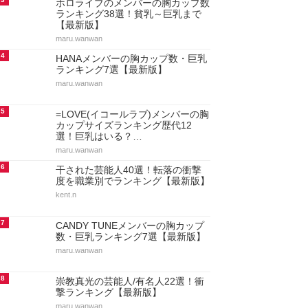
ホロライブのメンバーの胸カップ数
ランキング38選！貧乳～巨乳まで
【最新版】
maru.wanwan
4
HANAメンバーの胸カップ数・巨乳
ランキング7選【最新版】
maru.wanwan
5
=LOVE(イコールラブ)メンバーの胸
カップサイズランキング歴代12
選！巨乳はいる？…
maru.wanwan
6
干された芸能人40選！転落の衝撃
度を職業別でランキング【最新版】
kent.n
7
CANDY TUNEメンバーの胸カップ
数・巨乳ランキング7選【最新版】
maru.wanwan
8
崇教真光の芸能人/有名人22選！衝
撃ランキング【最新版】
maru.wanwan