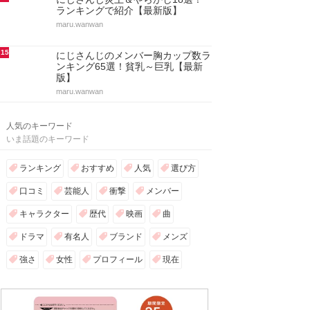
ランキングで紹介【最新版】
maru.wanwan
15
にじさんじのメンバー胸カップ数ラ
ンキング65選！貧乳～巨乳【最新
版】
maru.wanwan
人気のキーワード
いま話題のキーワード
ランキング
おすすめ
人気
選び方
口コミ
芸能人
衝撃
メンバー
キャラクター
歴代
映画
曲
ドラマ
有名人
ブランド
メンズ
強さ
女性
プロフィール
現在