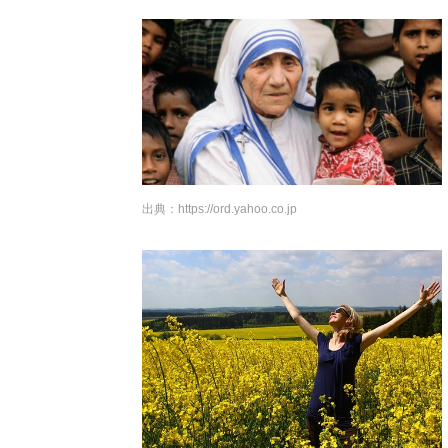
出典：
https://ord.yahoo.co.jp