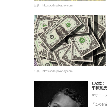
出典：
https://cdn.pixabay.com
出典：
https://cdn.pixabay.com
102位
平和賞授
マザー・テ
「このお