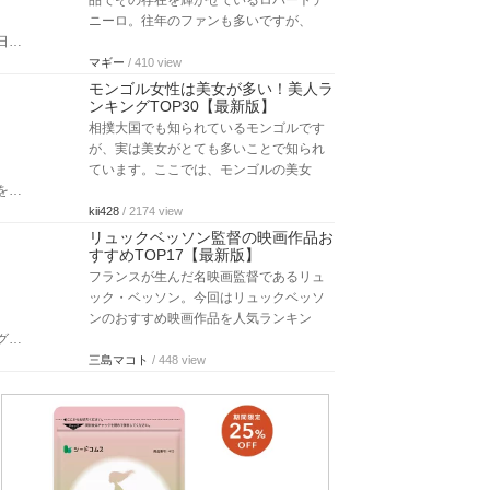
品でその存在を輝かせているロバートデ
ニーロ。往年のファンも多いですが、
日…
マギー
/ 410 view
モンゴル女性は美女が多い！美人ラ
ンキングTOP30【最新版】
相撲大国でも知られているモンゴルです
が、実は美女がとても多いことで知られ
ています。ここでは、モンゴルの美女
を…
kii428
/ 2174 view
リュックベッソン監督の映画作品お
すすめTOP17【最新版】
フランスが生んだ名映画監督であるリュ
ック・ベッソン。今回はリュックベッソ
ンのおすすめ映画作品を人気ランキン
グ…
三島マコト
/ 448 view