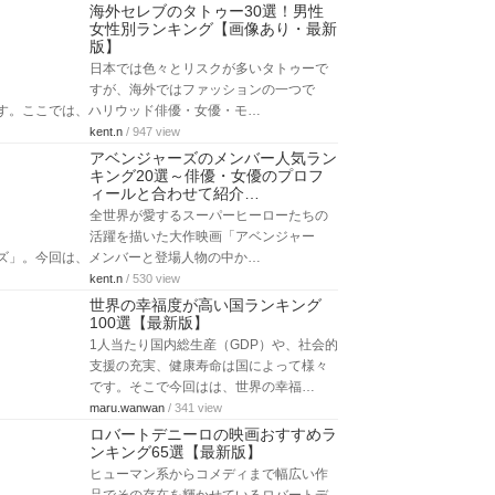
海外セレブのタトゥー30選！男性
女性別ランキング【画像あり・最新
版】
日本では色々とリスクが多いタトゥーで
すが、海外ではファッションの一つで
す。ここでは、ハリウッド俳優・女優・モ…
kent.n
/ 947 view
アベンジャーズのメンバー人気ラン
キング20選～俳優・女優のプロフ
ィールと合わせて紹介…
全世界が愛するスーパーヒーローたちの
活躍を描いた大作映画「アベンジャー
ズ」。今回は、メンバーと登場人物の中か…
kent.n
/ 530 view
世界の幸福度が高い国ランキング
100選【最新版】
1人当たり国内総生産（GDP）や、社会的
支援の充実、健康寿命は国によって様々
です。そこで今回はは、世界の幸福…
maru.wanwan
/ 341 view
ロバートデニーロの映画おすすめラ
ンキング65選【最新版】
ヒューマン系からコメディまで幅広い作