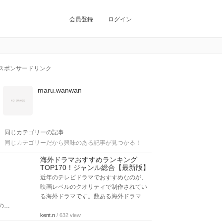
会員登録
ログイン
スポンサードリンク
maru.wanwan
同じカテゴリーの記事
同じカテゴリーだから興味のある記事が見つかる！
海外ドラマおすすめランキング
TOP170！ジャンル総合【最新版】
近年のテレビドラマでおすすめなのが、
映画レベルのクオリティで制作されてい
る海外ドラマです。数ある海外ドラマ
の…
kent.n
/ 632 view