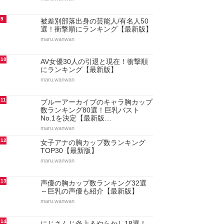
9
被差別部落出身の芸能人/有名人50
選！衝撃順にランキング【最新版】
maru.wanwan
10
AV女優30人の引退と現在！衝撃順
にランキング【最新版】
maru.wanwan
11
ブルーアーカイブのキャラ胸カップ
数ランキング80選！巨乳バスト
No.1を決定【最新版…
maru.wanwan
12
女子アナの胸カップ数ランキング
TOP30【最新版】
maru.wanwan
13
声優の胸カップ数ランキング32選
～巨乳の声優も紹介【最新版】
maru.wanwan
14
にじさんじ炎上＆やらかし18選！