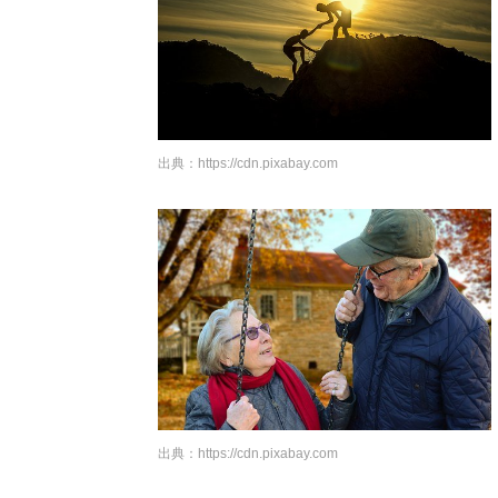
出典：
https://cdn.pixabay.com
出典：
https://cdn.pixabay.com