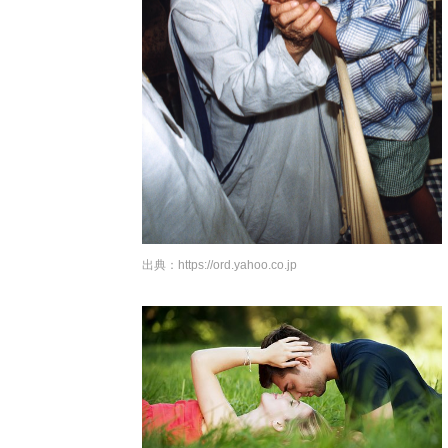
出典：
https://ord.yahoo.co.jp