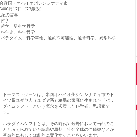
合衆国・オハイオ州シンシナティ市
96年6月17日（73歳没）
0世紀の哲学
洋哲学
析哲学、新科学哲学
 科学史、科学哲学
 パラダイム、科学革命、通約不可能性、通常科学、異常科学
トーマス・クーンは、米国オハイオ州シンシナティ市のド
イツ系ユダヤ人（ユダヤ系）移民の家庭に生まれた「パラ
ダイムシフト」という概念を考案した科学者、思想家で
す。
パラダイムシフトとは、その時代や分野において当然のこ
とと考えられていた認識や思想、社会全体の価値観などが
革命的にもしくは劇的に変化することをいいます。