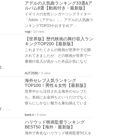
アデルの人気曲ランキング33選&ア
ルバム8選【動画付き・最新版】
イギリスの女性シンガーソングライター
「Adele（アデル）」。アデルの人気曲ラ
ンキングTOP33やおすすめア…
rogi
/ 10 view
【世界版】歴代映画の興行収入ラン
キングTOP200【最新版】
これまでたくさんの映画が世界中で公開
されてきましたが、どの映画が世界で一
番興行収入が高かった作品か気になり
ま…
AJT2580
/ 3 view
海外セレブ人気ランキング
TOP100！男性＆女性【最新版】
世界中から注目される海外のセレブた
ち。単純にお金持ちというだけでなく、
彼らにしかない魅力も兼ね揃えていま
す。…
kent.n
/ 4 view
ハリウッド映画監督ランキング
BEST50【海外・最新版】
海外で有名なハリウッド映画監督50人を