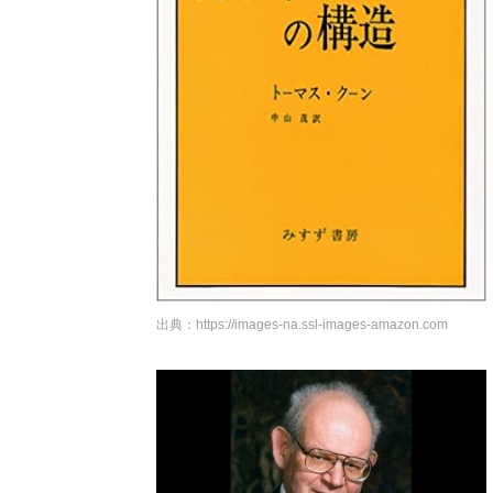
出典：
https://images-na.ssl-images-amazon.com