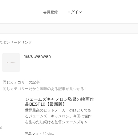
会員登録
ログイン
スポンサードリンク
maru.wanwan
同じカテゴリーの記事
同じカテゴリーだから興味のある記事が見つかる！
ジェームズキャメロン監督の映画作
品BEST10【最新版】
世界最高のヒットメーカーのひとりであ
るジェームズ・キャメロン。今回は傑作
を生みだし続ける監督ジェームズキャ
メ…
三島マコト
/ 2 view