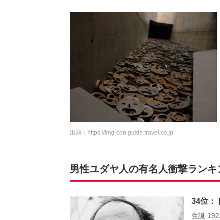
出典：
https://img-cdn.guide.travel.co.jp
男性ユダヤ人の有名人衝撃ランキング
34位
生誕 19