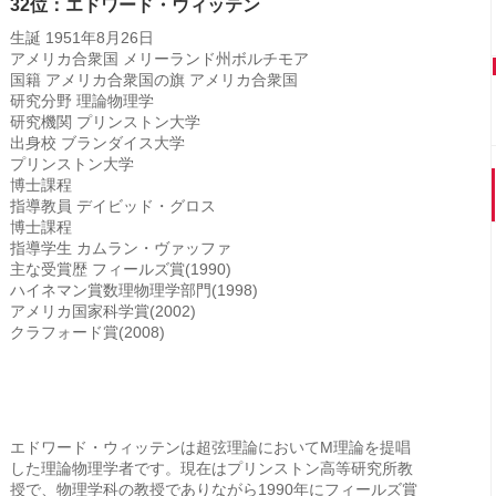
32位：エドワード・ウィッテン
生誕 1951年8月26日
アメリカ合衆国 メリーランド州ボルチモア
国籍 アメリカ合衆国の旗 アメリカ合衆国
研究分野 理論物理学
研究機関 プリンストン大学
出身校 ブランダイス大学
プリンストン大学
博士課程
指導教員 デイビッド・グロス
博士課程
指導学生 カムラン・ヴァッファ
主な受賞歴 フィールズ賞(1990)
ハイネマン賞数理物理学部門(1998)
アメリカ国家科学賞(2002)
クラフォード賞(2008)
エドワード・ウィッテンは超弦理論においてM理論を提唱
した理論物理学者です。現在はプリンストン高等研究所教
授で、物理学科の教授でありながら1990年にフィールズ賞