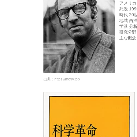
アメリカ
死没 19
時代 2
地域 西
学派 分
研究分野
主な概念
出典：
https://motiv.top