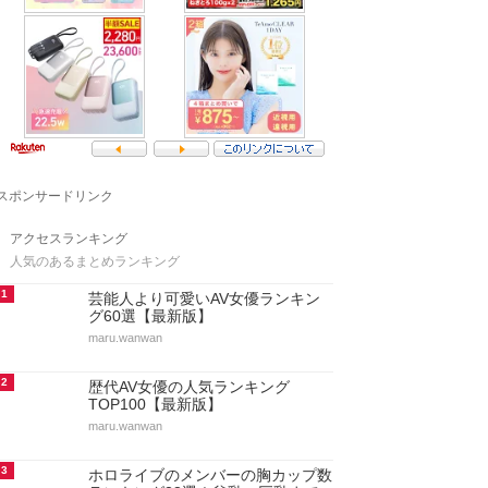
スポンサードリンク
アクセスランキング
人気のあるまとめランキング
1
芸能人より可愛いAV女優ランキン
グ60選【最新版】
maru.wanwan
2
歴代AV女優の人気ランキング
TOP100【最新版】
maru.wanwan
3
ホロライブのメンバーの胸カップ数