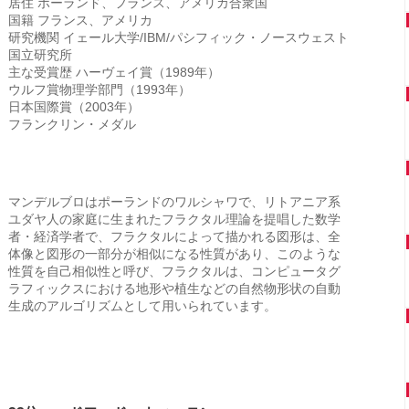
居住 ポーランド、フランス、アメリカ合衆国
国籍 フランス、アメリカ
研究機関 イェール大学/IBM/パシフィック・ノースウェスト
国立研究所
主な受賞歴 ハーヴェイ賞（1989年）
ウルフ賞物理学部門（1993年）
日本国際賞（2003年）
フランクリン・メダル
マンデルブロはポーランドのワルシャワで、リトアニア系
ユダヤ人の家庭に生まれたフラクタル理論を提唱した数学
者・経済学者で、フラクタルによって描かれる図形は、全
体像と図形の一部分が相似になる性質があり、このような
性質を自己相似性と呼び、フラクタルは、コンピュータグ
ラフィックスにおける地形や植生などの自然物形状の自動
生成のアルゴリズムとして用いられています。