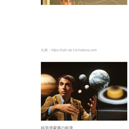
出典：
https://cdn-ak.f.st-hatena.com
科学啓蒙書の執筆