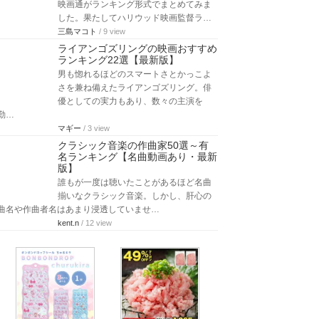
映画通がランキング形式でまとめてみま
した。果たしてハリウッド映画監督ラ…
三島マコト
/ 9 view
ライアンゴズリングの映画おすすめ
ランキング22選【最新版】
男も惚れるほどのスマートさとかっこよ
さを兼ね備えたライアンゴズリング。俳
優としての実力もあり、数々の主演を
勤…
マギー
/ 3 view
クラシック音楽の作曲家50選～有
名ランキング【名曲動画あり・最新
版】
誰もが一度は聴いたことがあるほど名曲
揃いなクラシック音楽。しかし、肝心の
曲名や作曲者名はあまり浸透していませ…
kent.n
/ 12 view