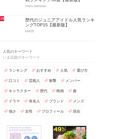
maru.wanwan
15
歴代のジュニアアイドル人気ランキ
ングTOP15【最新版】
kii428
人気のキーワード
いま話題のキーワード
ランキング
おすすめ
人気
選び方
口コミ
芸能人
衝撃
メンバー
キャラクター
歴代
映画
曲
ドラマ
有名人
ブランド
メンズ
強さ
女性
プロフィール
現在