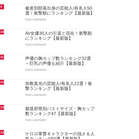
9
被差別部落出身の芸能人/有名人50
選！衝撃順にランキング【最新版】
maru.wanwan
10
AV女優30人の引退と現在！衝撃順
にランキング【最新版】
maru.wanwan
11
声優の胸カップ数ランキング32選
～巨乳の声優も紹介【最新版】
maru.wanwan
12
崇教真光の芸能人/有名人22選！衝
撃ランキング【最新版】
maru.wanwan
13
都道府県別バストサイズ・胸カップ
数ランキング47【最新版】
maru.wanwan
14
ケロロ軍曹キャラクターの強さ＆人
気ランキング50選【最新版】