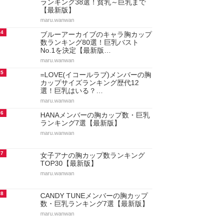
ランキング38選！貧乳～巨乳まで
【最新版】
maru.wanwan
4
ブルーアーカイブのキャラ胸カップ
数ランキング80選！巨乳バスト
No.1を決定【最新版…
maru.wanwan
5
=LOVE(イコールラブ)メンバーの胸
カップサイズランキング歴代12
選！巨乳はいる？…
maru.wanwan
6
HANAメンバーの胸カップ数・巨乳
ランキング7選【最新版】
maru.wanwan
7
女子アナの胸カップ数ランキング
TOP30【最新版】
maru.wanwan
8
CANDY TUNEメンバーの胸カップ
数・巨乳ランキング7選【最新版】
maru.wanwan