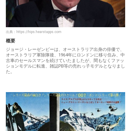
出典：
https://hips.hearstapps.com
概要
ジョージ・レーゼンビーは、オーストラリア出身の俳優で、
オーストラリア軍除隊後、1964年にロンドンに移り住み、中
古車のセールスマンを続けていたましたが、間もなくファッ
ションモデルに転進、雑誌PB等の売れっ子モデルとなりまし
た。