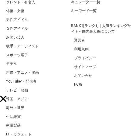
タレント・有名人
キュレーター一覧
俳優・女優
キーワード一覧
男性アイドル
RANK1[ランク1]｜人気ランキングサ
女性アイドル
イト～国内最大級について
お笑い芸人
運営者
歌手・アーティスト
利用規約
スポーツ選手
プライバシー
モデル
サイトマップ
声優・アニメ・漫画
お問い合せ
YouTuber・配信者
PC版
テレビ・映画
韓国・アジア
海外・世界
生活雑貨
家電製品
IT・ガジェット