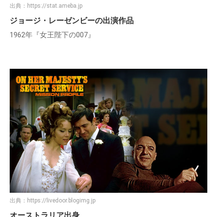
出典：
https://stat.ameba.jp
ジョージ・レーゼンビーの出演作品
1962年『女王陛下の007』
出典：
https://livedoor.blogimg.jp
オーストラリア出身