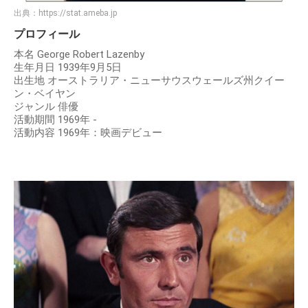
出典：
https://stat.ameba.jp
プロフィール
本名 George Robert Lazenby
生年月日 1939年9月5日
出生地 オーストラリア・ニューサウスウェールズ州クイー
ン・ベイヤン
ジャンル 俳優
活動期間 1969年 -
活動内容 1969年：映画デビュー