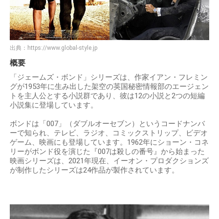
出典：
https://www.global-style.jp
概要
「ジェームズ・ボンド」シリーズは、作家イアン・フレミン
グが1953年に生み出した架空の英国秘密情報部のエージェン
トを主人公とする小説群であり、彼は12の小説と2つの短編
小説集に登場しています。
ボンドは「007」（ダブルオーセブン）というコードナンバ
ーで知られ、テレビ、ラジオ、コミックストリップ、ビデオ
ゲーム、映画にも登場しています。1962年にショーン・コネ
リーがボンド役を演じた『007は殺しの番号』から始まった
映画シリーズは、2021年現在、イーオン・プロダクションズ
が制作したシリーズは24作品が製作されています。