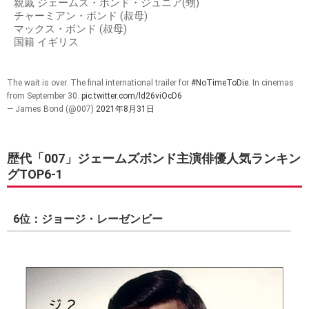
親戚 ジェームス・ボンド・ジュニア(甥)
チャーミアン・ボンド (叔母)
マックス・ボンド (叔母)
国籍 イギリス
The wait is over. The final international trailer for
#NoTimeToDie
. In cinemas
from September 30.
pic.twitter.com/ld26viOcD6
— James Bond (@007)
2021年8月31日
歴代「007」ジェームズボンド主演俳優人気ランキン
グTOP6-1
6位：ジョージ・レーゼンビー