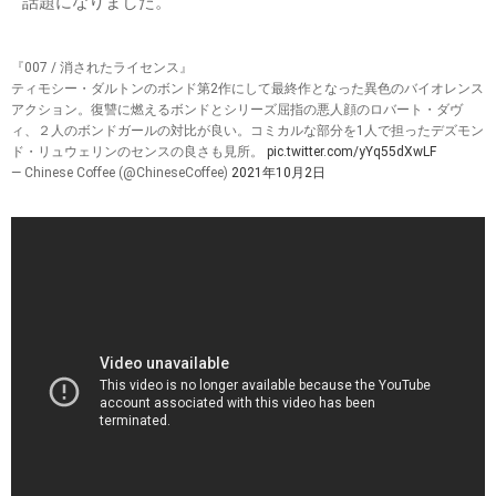
話題になりました。
『007 / 消されたライセンス』
ティモシー・ダルトンのボンド第2作にして最終作となった異色のバイオレンス
アクション。復讐に燃えるボンドとシリーズ屈指の悪人顔のロバート・ダヴ
ィ、２人のボンドガールの対比が良い。コミカルな部分を1人で担ったデズモン
ド・リュウェリンのセンスの良さも見所。
pic.twitter.com/yYq55dXwLF
— Chinese Coffee (@ChineseCoffee)
2021年10月2日