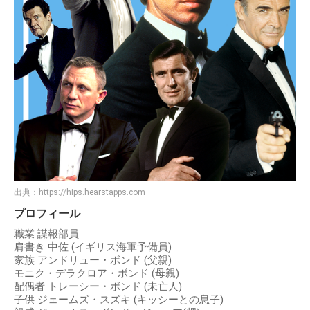
出典：
https://hips.hearstapps.com
プロフィール
職業 諜報部員
肩書き 中佐 (イギリス海軍予備員)
家族 アンドリュー・ボンド (父親)
モニク・デラクロア・ボンド (母親)
配偶者 トレーシー・ボンド (未亡人)
子供 ジェームズ・スズキ (キッシーとの息子)