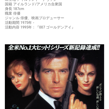
国籍 アイルランド/アメリカ合衆国
身長 187cm
職業 俳優
ジャンル 俳優、映画プロデューサー
活動期間 1975年 -
活動内容 1995年：『007 ゴールデンアイ』