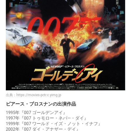
出典：
https://movies-pctr.c.yimg.jp
ピアース・ブロスナンの出演作品
1995年『007 ゴールデンアイ』
1997年『007 トゥモロー・ネバ―・ダイ』
1999年『007 ワールド・イズ・ノット・イナフ』
2002年『007 ダイ・アナザー・デイ』