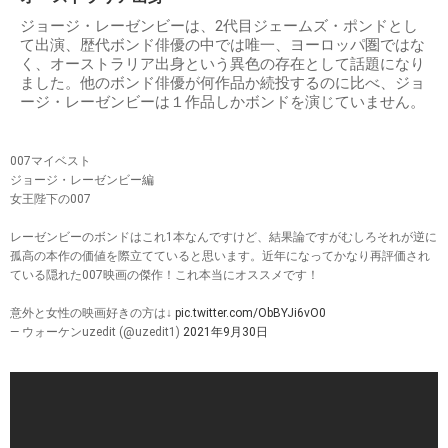
ジョージ・レーゼンビーは、2代目ジェームズ・ポンドとし
て出演、歴代ボンド俳優の中では唯一、ヨーロッパ圏ではな
く、オーストラリア出身という異色の存在として話題になり
ました。他のボンド俳優が何作品か続投するのに比べ、ジョ
ージ・レーゼンビーは１作品しかボンドを演じていません。
007マイベスト
ジョージ・レーゼンビー編
女王陛下の007
レーゼンビーのボンドはこれ1本なんですけど、結果論ですがむしろそれが逆に
孤高の本作の価値を際立てていると思います。近年になってかなり再評価され
ている隠れた007映画の傑作！これ本当にオススメです！
意外と女性の映画好きの方は↓
pic.twitter.com/ObBYJi6vO0
— ウォーケンuzedit (@uzedit1)
2021年9月30日