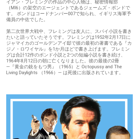
イアン・フレミングの作品の中心人物は、秘密情報部
（MI6）の架空のエージェントであるジェームズ・ボンドで
す。 ボンドはコードナンバー007で知られ、イギリス海軍予
備員の中佐でした。
第二次世界大戦中、フレミングは友人に、スパイ小説を書き
たいと語っていたそうです。フレミングは1952年2月17日に
ジャマイカのゴールデンアイ邸で彼の最初の著書である『カ
ジノ・ロワイヤル』を1か月ほどで書き上げます。フレミン
グは合計12作のボンド小説と2つの短編小説を書き続け、
1964年8月12日の朝に亡くなりました。彼の最後の2冊
―『黄金の銃をもつ男』（1965）と Octopussy and The
Living Daylights （1966）― は死後に出版されています。