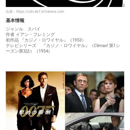
出典：
https://cdn-ak.f.st-hatena.com
基本情報
ジャンル スパイ
作者 イアン・フレミング
初作品 『カジノ・ロワイヤル』（1953）
テレビシリーズ 『カジノ・ロワイヤル』（Climax! 第1シ
ーズン第3話）（1954）