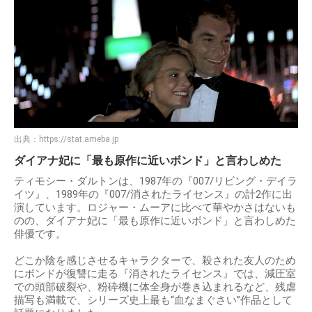
出典：
https://stat.ameba.jp
ダイアナ妃に「最も原作に近いボンド」と言わしめた
ティモシー・ダルトンは、1987年の『007/リビング・デイラ
イツ』、1989年の『007/消されたライセンス』の計2作に出
演しています。ロジャー・ムーアに比べて華やかさはないも
のの、ダイアナ妃に「最も原作に近いボンド」と言わしめた
俳優です。
どこか陰を感じさせるキャラクターで、殺された友人のため
にボンドが復讐に走る『消されたライセンス』では、減圧室
での頭部破裂や、粉砕機に体全身が巻き込まれるなど、残虐
描写も満載で、シリーズ史上最も“血なまぐさい”作品として