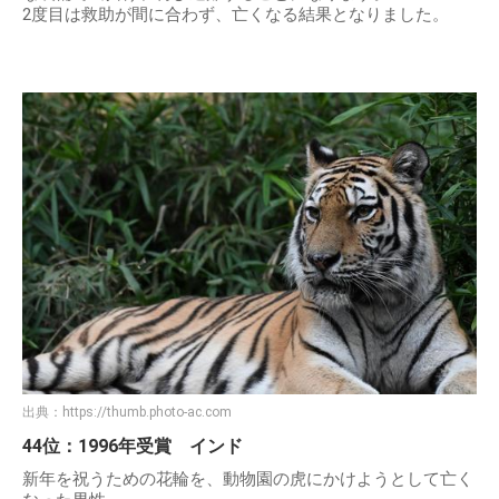
2度目は救助が間に合わず、亡くなる結果となりました。
出典：
https://thumb.photo-ac.com
44位：1996年受賞 インド
新年を祝うための花輪を、動物園の虎にかけようとして亡く