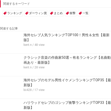
関連するキーワード
ランキング
ダーウィン賞
まとめ
衝撃
一覧
関連する記事
海外セレブ人気ランキングTOP100！男性＆女性【最新
版】
kent.n
/ 48 view
クラシック音楽の作曲家50選～有名ランキング【名曲動
画あり・最新版】
kent.n
/ 28 view
海外セレブのモデル男性イケメンランキングTOP35【最
新版】
kii428
/ 17 view
ハリウッドセレブのゴシップ衝撃ランキングTOP33【最
新版】