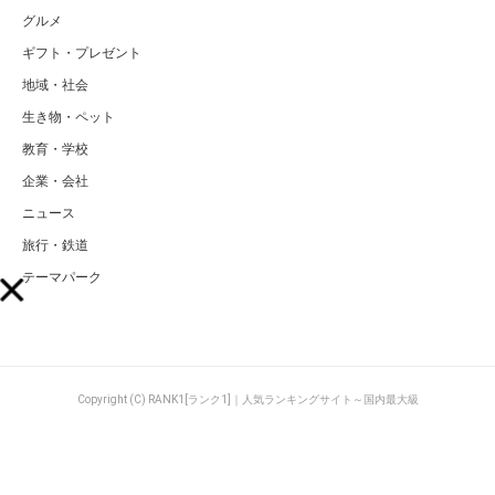
グルメ
ギフト・プレゼント
地域・社会
生き物・ペット
教育・学校
企業・会社
ニュース
旅行・鉄道
テーマパーク
Copyright (C) RANK1[ランク1]｜人気ランキングサイト～国内最大級