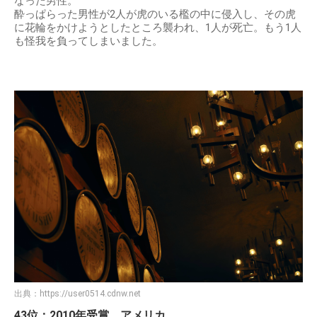
なった男性。
酔っぱらった男性が2人が虎のいる檻の中に侵入し、その虎
に花輪をかけようとしたところ襲われ、1人が死亡。もう1人
も怪我を負ってしまいました。
出典：
https://user0514.cdnw.net
43位：2010年受賞 アメリカ