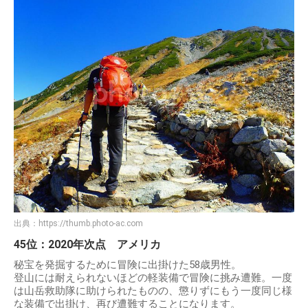
出典：
https://thumb.photo-ac.com
45位：2020年次点 アメリカ
秘宝を発掘するために冒険に出掛けた58歳男性。
登山には耐えられないほどの軽装備で冒険に挑み遭難。一度
は山岳救助隊に助けられたものの、懲りずにもう一度同じ様
な装備で出掛け、再び遭難することになります。