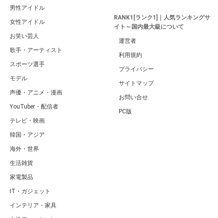
男性アイドル
RANK1[ランク1]｜人気ランキングサ
女性アイドル
イト～国内最大級について
お笑い芸人
運営者
歌手・アーティスト
利用規約
スポーツ選手
プライバシー
モデル
サイトマップ
声優・アニメ・漫画
お問い合せ
YouTuber・配信者
PC版
テレビ・映画
韓国・アジア
海外・世界
生活雑貨
家電製品
IT・ガジェット
インテリア・家具