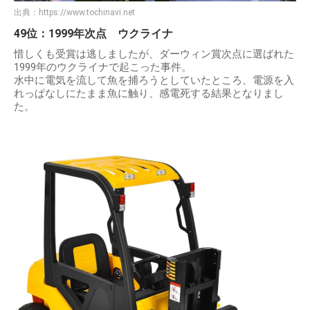
出典：
https://www.tochinavi.net
49位：1999年次点 ウクライナ
惜しくも受賞は逃しましたが、ダーウィン賞次点に選ばれた
1999年のウクライナで起こった事件。
水中に電気を流して魚を捕ろうとしていたところ、電源を入
れっぱなしにたまま魚に触り、感電死する結果となりまし
た。