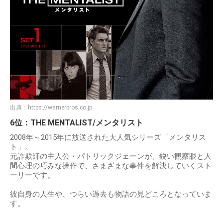
出典：
https://warnerbros.co.jp
6位：THE MENTALIST/メンタリスト
2008年～2015年に放送された大人気シリーズ「メンタリス
ト」。
元詐欺師の主人公・パトリックジェーンが、鋭い観察眼と人
間心理の巧みな操作で、さまざまな事件を解決していくスト
ーリーです。
彼自身の人生や、つらい過去も物語の見どころとなっていま
す。