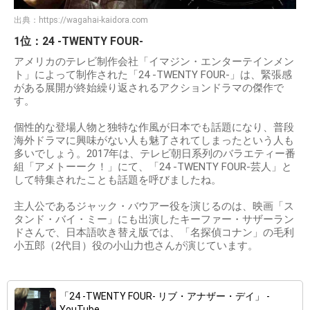
出典：
https://wagahai-kaidora.com
1位：24 -TWENTY FOUR-
アメリカのテレビ制作会社「イマジン・エンターテインメン
ト」によって制作された「24 -TWENTY FOUR-」は、緊張感
がある展開が終始繰り返されるアクションドラマの傑作で
す。
個性的な登場人物と独特な作風が日本でも話題になり、普段
海外ドラマに興味がない人も魅了されてしまったという人も
多いでしょう。2017年は、テレビ朝日系列のバラエティー番
組「アメトーーク！」にて、「24 -TWENTY FOUR-芸人」と
して特集されたことも話題を呼びましたね。
主人公であるジャック・バウアー役を演じるのは、映画「ス
タンド・バイ・ミー」にも出演したキーファー・サザーラン
ドさんで、日本語吹き替え版では、「名探偵コナン」の毛利
小五郎（2代目）役の小山力也さんが演じています。
「24 -TWENTY FOUR- リブ・アナザー・デイ」 -
YouTube