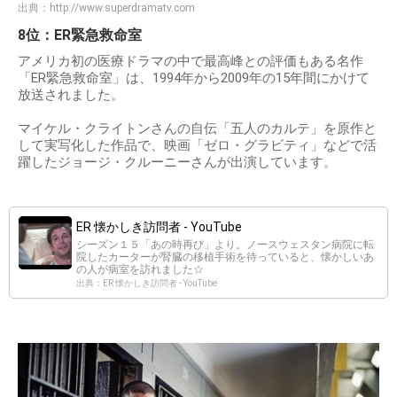
出典：
http://www.superdramatv.com
8位：ER緊急救命室
アメリカ初の医療ドラマの中で最高峰との評価もある名作
「ER緊急救命室」は、1994年から2009年の15年間にかけて
放送されました。
マイケル・クライトンさんの自伝「五人のカルテ」を原作と
して実写化した作品で、映画「ゼロ・グラビティ」などで活
躍したジョージ・クルーニーさんが出演しています。
ER 懐かしき訪問者 - YouTube
シーズン１５「あの時再び」より。ノースウェスタン病院に転
院したカーターが腎臓の移植手術を待っていると、懐かしいあ
の人が病室を訪れました☆
出典：ER 懐かしき訪問者 - YouTube