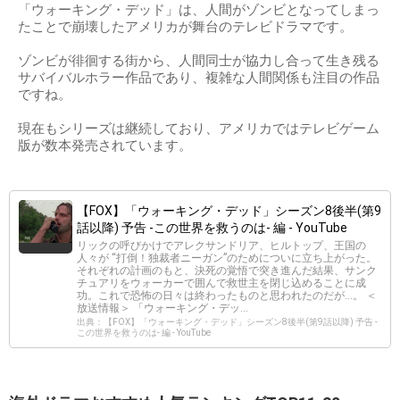
「ウォーキング・デッド」は、人間がゾンビとなってしまっ
たことで崩壊したアメリカが舞台のテレビドラマです。
ゾンビが徘徊する街から、人間同士が協力し合って生き残る
サバイバルホラー作品であり、複雑な人間関係も注目の作品
ですね。
現在もシリーズは継続しており、アメリカではテレビゲーム
版が数本発売されています。
【FOX】「ウォーキング・デッド」シーズン8後半(第9
話以降) 予告 -この世界を救うのは- 編 - YouTube
リックの呼びかけでアレクサンドリア、ヒルトップ、王国の
人々が “打倒！独裁者ニーガン”のためについに立ち上がった。
それぞれの計画のもと、決死の覚悟で突き進んだ結果、サンク
チュアリをウォーカーで囲んで救世主を閉じ込めることに成
功。これで恐怖の日々は終わったものと思われたのだが…。 ＜
放送情報＞ 「ウォーキング・デッ...
出典：【FOX】「ウォーキング・デッド」シーズン8後半(第9話以降) 予告 -
この世界を救うのは- 編 - YouTube