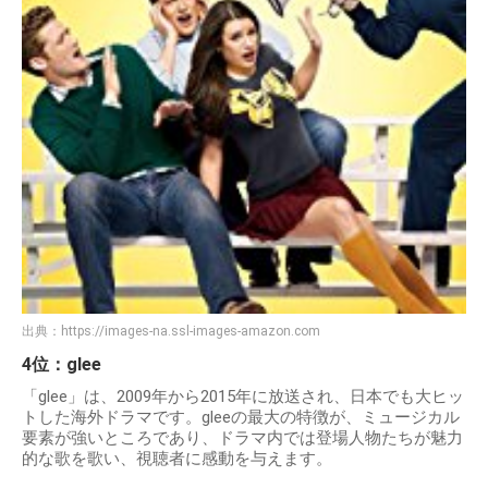
出典：
https://images-na.ssl-images-amazon.com
4位：glee
「glee」は、2009年から2015年に放送され、日本でも大ヒッ
トした海外ドラマです。gleeの最大の特徴が、ミュージカル
要素が強いところであり、ドラマ内では登場人物たちが魅力
的な歌を歌い、視聴者に感動を与えます。