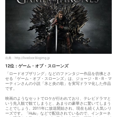
出典：
http://livedoor.blogimg.jp
12位：ゲーム・オブ・スローンズ
「ロードオブザリング」などのファンタジー作品を彷彿とさ
せる「ゲーム・オブ・スローンズ」は、ジョージ・R・R・マ
ーティンさんの小説「氷と炎の歌」を実写ドラマ化した作品
です。
映画のようなセットでロケが行われており、テレビドラマと
いう先入観で観てしまうと、あまりの豪華さに驚いてしまう
ことでしょう。2011年に放送開始され、現在も続く人気シリ
ーズです。「Hulu」などで配信されているので、インターネ