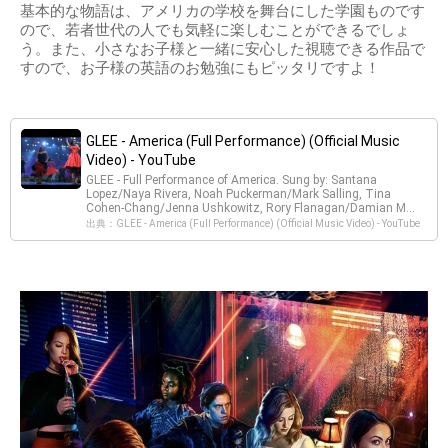
基本的な物語は、アメリカの学校を舞台にした学園ものです
ので、若者世代の人でも気軽に楽しむことができるでしょ
う。また、小さなお子様と一緒に安心した視聴できる作品で
すので、お子様の英語のお勉強にもピッタリですよ！
GLEE - America (Full Performance) (Official Music
Video) - YouTube
GLEE - Full Performance of America. Sung by: Santana
Lopez/Naya Rivera, Noah Puckerman/Mark Salling, Tina
Cohen-Chang/Jenna Ushkowitz, Rory Flanagan/Damian M...
出典：GLEE - America (Full Performance) (Official Music Video) - YouTube