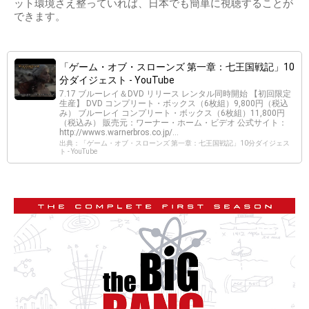
ット環境さえ整っていれば、日本でも簡単に視聴することが
できます。
「ゲーム・オブ・スローンズ 第一章：七王国戦記」10
分ダイジェスト - YouTube
7.17 ブルーレイ＆DVD リリース レンタル同時開始 【初回限定
生産】 DVD コンプリート・ボックス（6枚組）9,800円（税込
み） ブルーレイ コンプリート・ボックス（6枚組）11,800円
（税込み） 販売元：ワーナー・ホーム・ビデオ 公式サイト：
http://wwws.warnerbros.co.jp/...
出典：「ゲーム・オブ・スローンズ 第一章：七王国戦記」10分ダイジェス
ト - YouTube