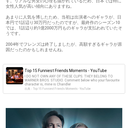
す。リアルな男女の心理も描かれているため、日本では特に
女性人気が高い傾向にありますね。
あまりに人気を博したため、当初は出演者へのギャラが、日
本円で1話辺り30万円だったのですが、最終作のシーズン10
では、1話辺り約1億2000万円ものギャラが支払われていたそ
うです。
2004年でフレンズは終了しましたが、高額すぎるギャラが原
因だったのかもしれませんね。
Top 15 Funniest Friends Moments - YouTube
I DO NOT OWN ANY OF THESE CLIPS. THEY BELONG TO
WARNER BROS. STUDIO. Comment below who your favourite
character is, mine is Chandler
出典：Top 15 Funniest Friends Moments - YouTube