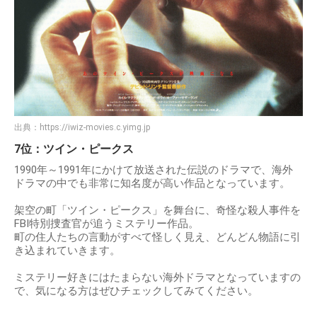
出典：
https://iwiz-movies.c.yimg.jp
7位：ツイン・ピークス
1990年～1991年にかけて放送された伝説のドラマで、海外
ドラマの中でも非常に知名度が高い作品となっています。
架空の町「ツイン・ピークス」を舞台に、奇怪な殺人事件を
FBI特別捜査官が追うミステリー作品。
町の住人たちの言動がすべて怪しく見え、どんどん物語に引
き込まれていきます。
ミステリー好きにはたまらない海外ドラマとなっていますの
で、気になる方はぜひチェックしてみてください。