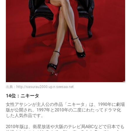
出典：
http://sasurau2000.up.n.seesaa.net
14位：ニキータ
女性アサシンが主人公の作品「ニキータ」は、1990年に劇場
版が公開され、1997年と2010年の二度にわたってドラマ化
した人気作品です。
2010年版は、衛星放送や大阪のテレビ局ABCなどで日本でも