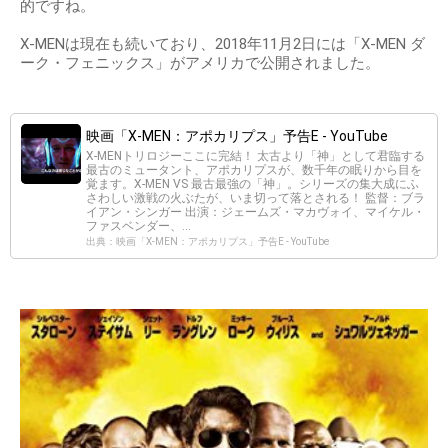
的ですね。
X-MENは現在も続いており、2018年11月2日には「X-MEN ダ
ーク・フェニックス」がアメリカで公開されました。
映画「X-MEN：アポカリプス」予告E - YouTube
X-MENトリロジーここに完結！ 太古より「神」として君臨する
最古のミュータント、アポカリプスが、数千年の眠りから目を
覚ます。X-MEN VS 最古最強の「神」。シリーズの集大成にふ
さわしい激戦の火ぶたが、いま切って落とされる！ 監督：ブラ
イアン・シンガー 出演：ジェームズ・マカヴォイ、マイケル・
ファスベンダー、...
出典：映画「X-MEN：アポカリプス」予告E - YouTube