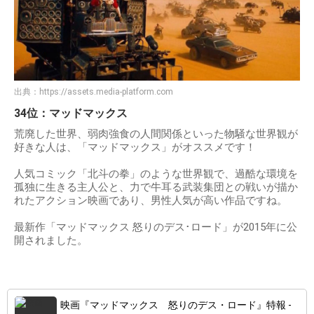
出典：
https://assets.media-platform.com
34位：マッドマックス
荒廃した世界、弱肉強食の人間関係といった物騒な世界観が
好きな人は、「マッドマックス」がオススメです！
人気コミック「北斗の拳」のような世界観で、過酷な環境を
孤独に生きる主人公と、力で牛耳る武装集団との戦いが描か
れたアクション映画であり、男性人気が高い作品ですね。
最新作「マッドマックス 怒りのデス･ロード」が2015年に公
開されました。
映画『マッドマックス 怒りのデス・ロード』特報 -