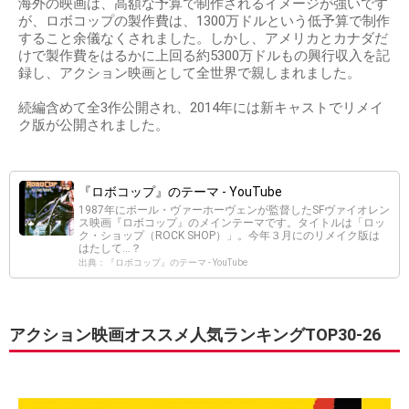
海外の映画は、高額な予算で制作されるイメージが強いです
が、ロボコップの製作費は、1300万ドルという低予算で制作
すること余儀なくされました。しかし、アメリカとカナダだ
けで製作費をはるかに上回る約5300万ドルもの興行収入を記
録し、アクション映画として全世界で親しまれました。
続編含めて全3作公開され、2014年には新キャストでリメイ
ク版が公開されました。
『ロボコップ』のテーマ - YouTube
1987年にポール・ヴァーホーヴェンが監督したSFヴァイオレン
ス映画『ロボコップ』のメインテーマです。タイトルは「ロッ
ク・ショップ（ROCK SHOP）」。今年３月にのリメイク版は
はたして...？
出典：『ロボコップ』のテーマ - YouTube
アクション映画オススメ人気ランキングTOP30-26