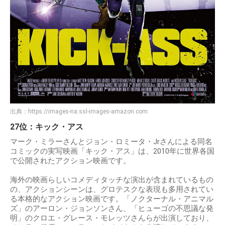
出典：
https://images-na.ssl-images-amazon.com
27位：キック・アス
マーク・ミラーさんとジョン・ロミータ・Jrさんによる同名
コミックの実写映画「キック・アス」は、2010年に世界各国
で公開されたアクション映画です。
海外の映画らしいコメディタッチな演出が含まれているもの
の、アクションシーンは、グロテスクな表現も多用されてい
る本格的なアクション映画です。「ノクターナル・アニマル
ズ」のアーロン・ジョンソンさん、「ヒューゴの不思議な発
明」のクロエ・グレース・モレッツさんらが出演しており、