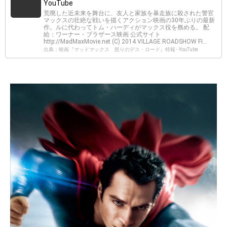
YouTube
荒廃した近未来を舞台に、友人と家族を暴走族に殺された警官
マックスの壮絶な戦いを描くアクション映画の30年ぶりの最新
作。ルに代わってトム・ハーディがマックス役を務める。 配
給：ワーナー・ブラザース映画 公式サイト
http://MadMaxMovie.net (C) 2014 VILLAGE ROADSHOW FI...
出典：映画『マッドマックス 怒りのデス・ロード』特報 - YouTube