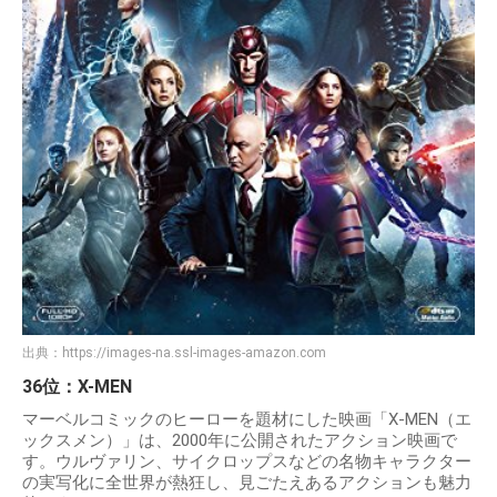
出典：
https://images-na.ssl-images-amazon.com
36位：X-MEN
マーベルコミックのヒーローを題材にした映画「X-MEN（エ
ックスメン）」は、2000年に公開されたアクション映画で
す。ウルヴァリン、サイクロップスなどの名物キャラクター
の実写化に全世界が熱狂し、見ごたえあるアクションも魅力