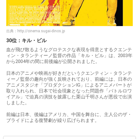
出典：
http://cinema.sugai-dinos.jp
30位：キル・ビル
血が飛び散るようなグロテスクな表現を得意とするクエンテ
ィン・タランティーノ監督の作品「キル・ビル」は、2003年
から2004年の間に前後編が公開されました。
日本のアニメや映画が好きだというクエンティン・タランテ
ィーノ監督の趣向が強く反映されており、前編には、日本の
アニメスタジオ「プロダクションIG」によるアニメパートが
取り入れられ、日本で社会現象となった問題作「バトルロワ
イアル」で迫真の演技を披露した栗山千明さんが悪役で出演
しました。
前編は日本、後編はアメリカ、中国を舞台に、主人公のザ・
ブライドによる復讐劇が繰り広げられます。