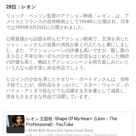
28位：レオン
リュック・ベッソン監督のアクション映画「レオン」は、ア
メリカとフランスの合作映画として1994年に公開され、日本
では1995年3月25日に公開されました。
公開直後から話題を呼んだアクション映画で、主演を演じた
ジャン・レノさんの迫真の演技が多くの人たちと虜にしまし
た。また、アクションシーンの評価も高いですが、殺し屋の
主人公と不幸な生い立ちの少女との交流をはじめとした物語
の評価も高く、物語とアクションシーンを両方楽しみたいと
いう人なら必ず楽しめる作品でしょう。
ヒロインの少女を演じたナタリー・ポートマンさんは、当時
子役でしたが、同作品をきっかけに「スター・ウォーズ」の
パドメ・アミダラ役などでも活躍する大女優として成長し、
現在もさまざまな作品で活躍しています。
レオン 主題歌 -Shape Of My Heart- (Léon：The
Professional) - YouTube
1994年製作 Music:Éric Serra Vocal:Sting
出典：レオン 主題歌 -Shape Of My Heart- (Léon：The Professional) -