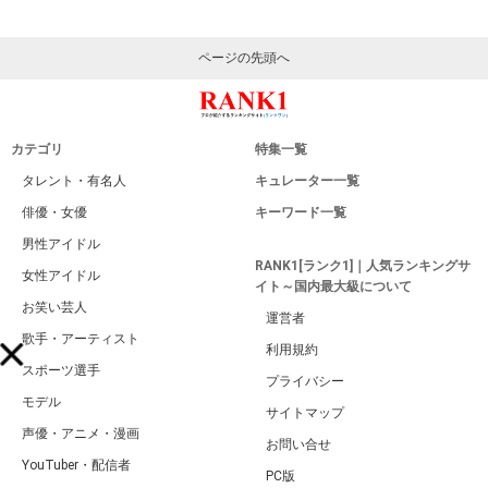
ページの先頭へ
カテゴリ
特集一覧
タレント・有名人
キュレーター一覧
俳優・女優
キーワード一覧
男性アイドル
RANK1[ランク1]｜人気ランキングサ
女性アイドル
イト～国内最大級について
お笑い芸人
運営者
歌手・アーティスト
利用規約
スポーツ選手
プライバシー
モデル
サイトマップ
声優・アニメ・漫画
お問い合せ
YouTuber・配信者
PC版