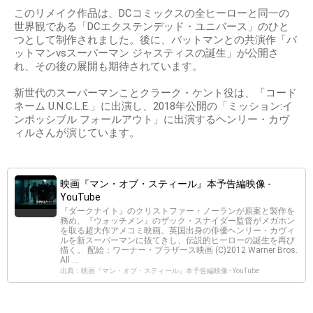
このリメイク作品は、DCコミックスの全ヒーローと同一の
世界観である「DCエクステンデッド・ユニバース」のひと
つとして制作されました。後に、バットマンとの共演作「バ
ットマンvsスーパーマン ジャスティスの誕生」が公開さ
れ、その後の展開も期待されています。
新世代のスーパーマンことクラーク・ケント役は、「コード
ネーム U.N.C.L.E.」に出演し、2018年公開の「ミッション:イ
ンポッシブル フォールアウト」に出演するヘンリー・カヴ
ィルさんが演じています。
映画『マン・オブ・スティール』本予告編映像 -
YouTube
『ダークナイト』のクリストファー・ノーランが原案と製作を
務め、『ウォッチメン』のザック・スナイダー監督がメガホン
を取る超大作アメコミ映画。英国出身の俳優ヘンリー・カヴィ
ルを新スーパーマンに抜てきし、伝説的ヒーローの誕生を再び
描く。 配給：ワーナー・ブラザース映画 (C)2012 Warner Bros.
All ...
出典：映画『マン・オブ・スティール』本予告編映像 - YouTube