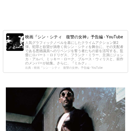
映画『シン・シティ 復讐の女神』予告編 - YouTube
人気グラフィックノベルを基にしたクライムアクション第2
弾。犯罪と欲望が渦巻く街シン・シティを舞台に、その支配者
である悪徳議員へのリベンジを誓う者たちの姿を活写する。監
督にロバート・ロドリゲス、フランク・ミラー、主演にジェシ
カ・アルバ、ミッキー・ローク、ブルース・ウィリスと、前作
のメンバーが結集。さらに、『ミルク』...
出典：映画『シン・シティ 復讐の女神』予告編 - YouTube