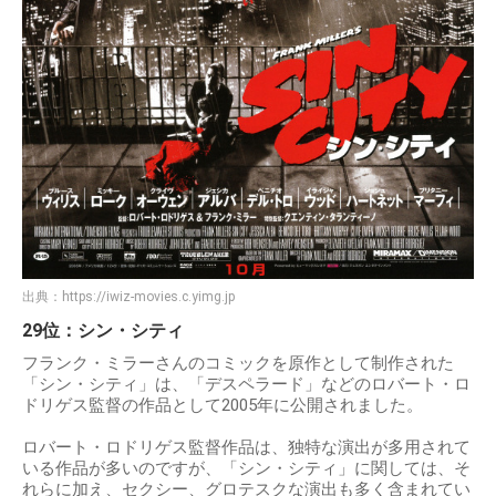
出典：
https://iwiz-movies.c.yimg.jp
29位：シン・シティ
フランク・ミラーさんのコミックを原作として制作された
「シン・シティ」は、「デスペラード」などのロバート・ロ
ドリゲス監督の作品として2005年に公開されました。
ロバート・ロドリゲス監督作品は、独特な演出が多用されて
いる作品が多いのですが、「シン・シティ」に関しては、そ
れらに加え、セクシー、グロテスクな演出も多く含まれてい