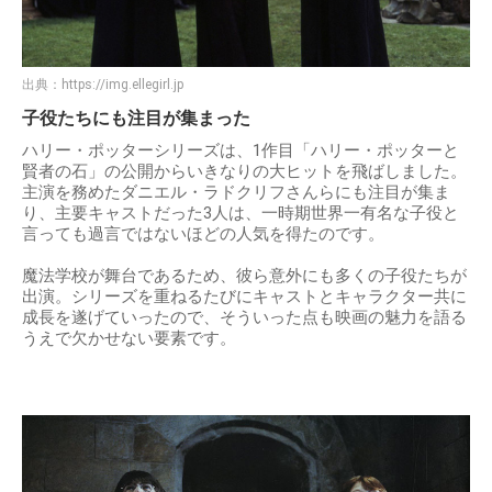
出典：
https://img.ellegirl.jp
子役たちにも注目が集まった
ハリー・ポッターシリーズは、1作目「ハリー・ポッターと
賢者の石」の公開からいきなりの大ヒットを飛ばしました。
主演を務めたダニエル・ラドクリフさんらにも注目が集ま
り、主要キャストだった3人は、一時期世界一有名な子役と
言っても過言ではないほどの人気を得たのです。
魔法学校が舞台であるため、彼ら意外にも多くの子役たちが
出演。シリーズを重ねるたびにキャストとキャラクター共に
成長を遂げていったので、そういった点も映画の魅力を語る
うえで欠かせない要素です。