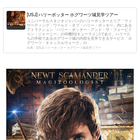
[USJ] ハリーポッター ホグワーツ城見学ツアー
ユニバーサルスタジオジャパンのハリーポッターエリア「ウィ
ザーディング・ワールド・オブ・ハリー・ポッター」内にある
アトラクション「ハリー・ポッター・アンド・ザ・フォービド
ゥン・ジャーニー」の待機列(キューライン)であり、ハリーた
ちの学校であるホグワーツ城の内部を見学できるサービス「ホ
グワーツ・キャッスルウォーク」の...
出典：[USJ] ハリーポッター ホグワーツ城見学ツアー