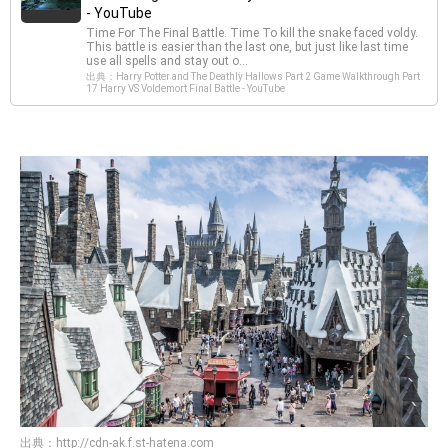
- YouTube
Time For The Final Battle. Time To kill the snake faced voldy.
This battle is easier than the last one, but just like last time
use all spells and stay out o...
出典：Harry Potter and The Deathly Hallows Part 2 Game Walkthrough Part
17 Harry VS Voldemort Final Battle - YouTube
出典：
http://cdn-ak.f.st-hatena.com