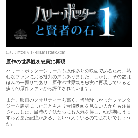
出典：
https://is4-ssl.mzstatic.com
原作の世界観を忠実に再現
ハリー・ポッターシリーズも原作ありの映画であるため、熱
心なファンによる批判の声もありました。しかし、その数は
ほんの一握りであり、原作の世界観を忠実に再現していると
多くの原作ファンから評価されています。
また、映画のクオリティーも高く、当時珍しかったファンタ
ジーを題材にしたこともあり普段映画を見ない人からも注目
されました。当時の子供たちにも人気を博し、幼少期にうっ
すらと見た記憶がある、という人もいるのではないでしょう
か。