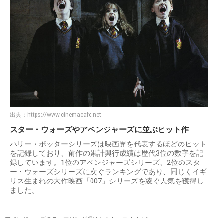
出典：
https://www.cinemacafe.net
スター・ウォーズやアベンジャーズに並ぶヒット作
ハリー・ポッターシリーズは映画界を代表するほどのヒット
を記録しており、前作の累計興行成績は歴代3位の数字を記
録しています。1位のアベンジャーズシリーズ、2位のスタ
ー・ウォーズシリーズに次ぐランキングであり、同じくイギ
リス生まれの大作映画「007」シリーズを凌ぐ人気を獲得し
ました。