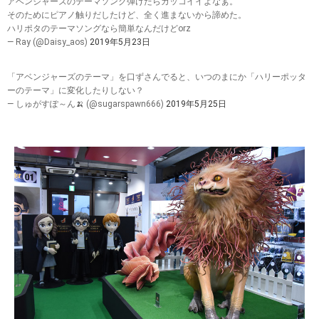
アベンジャーズのテーマソング弾けたらカッコイイよなぁ。
そのためにピアノ触りだしたけど、全く進まないから諦めた。
ハリポタのテーマソングなら簡単なんだけどorz
— Ray (@Daisy_aos)
2019年5月23日
「アベンジャーズのテーマ」を口ずさんでると、いつのまにか「ハリーポッタ
ーのテーマ」に変化したりしない？
— しゅがすぽ～ん🍌 (@sugarspawn666)
2019年5月25日