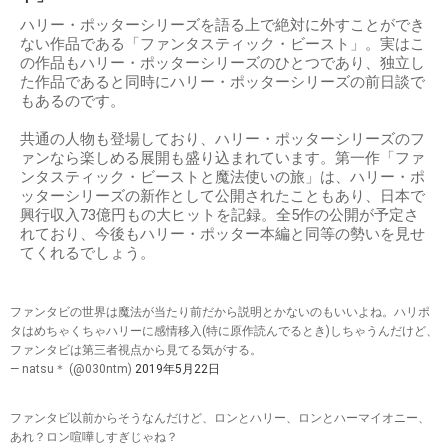
ハリー・ポッターシリーズを語る上で絶対に外すことができ
ない作品である「ファンタスティック・ビースト」。実はこ
の作品もハリー・ポッターシリーズのひとつであり、独立し
た作品であると同時にハリー・ポッターシリーズの前日談で
もあるのです。
共通の人物も登場しており、ハリー・ポッターシリーズのフ
ァンなら楽しめる展開も盛り込まれています。第一作「ファ
ンタスティック・ビーストと魔法使いの旅」は、ハリー・ポ
ッターシリーズの新作として公開されたこともあり、日本で
興行収入73億円もの大ヒットを記録。全5作の公開が予定さ
れており、今後もハリー・ポッター本編と同等の勢いを見せ
てくれるでしょう。
ファンタビの世界は魔法が当たり前だから説明とかないのもいいよね。ハリポ
タはめちゃくちゃハリーに感情移入(特に原作読んでるとき)しちゃうんだけど、
ファンタビは第三者視点から見てる気がする。
— natsu＊ (@030ntm)
2019年5月22日
ファンタビ以前からそうなんだけど、ロンとハリー、ロンとハーマイオニー、
あれ？ロン喧嘩しすぎじゃね？