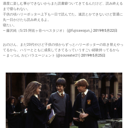
適度に楽しむ事ができないからまた読書癖ついてきてるんだけど、読み終える
まで寝られない。
子供の頃ハリーポッター上下も一日で読んでた。速読とかできないけど普通に
丸一日かけたら読み終えるよ。
寝たい。
— 藤沢純（5/25 阿佐ヶ谷ぺぺスタジオ） (@fujisawajun_)
2019年5月22日
おのけん、まだ20代やけど子供の頃からずっとハリーポッターの吹き替えやっ
てるから、ハリーとともに成長してきてるっていうすごい経験持ってるから
— まっつん カピバラエージェント (@souieater21)
2019年5月25日