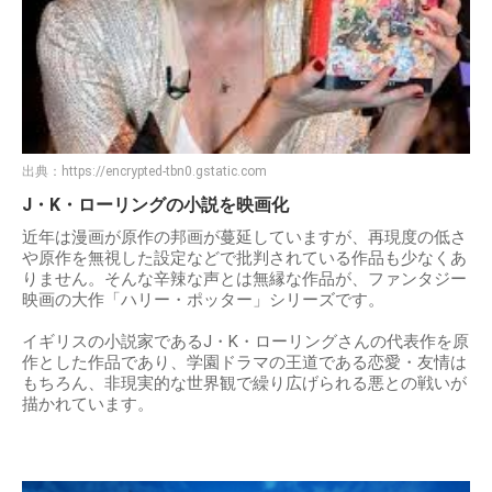
出典：
https://encrypted-tbn0.gstatic.com
J・K・ローリングの小説を映画化
近年は漫画が原作の邦画が蔓延していますが、再現度の低さ
や原作を無視した設定などで批判されている作品も少なくあ
りません。そんな辛辣な声とは無縁な作品が、ファンタジー
映画の大作「ハリー・ポッター」シリーズです。
イギリスの小説家であるJ・K・ローリングさんの代表作を原
作とした作品であり、学園ドラマの王道である恋愛・友情は
もちろん、非現実的な世界観で繰り広げられる悪との戦いが
描かれています。