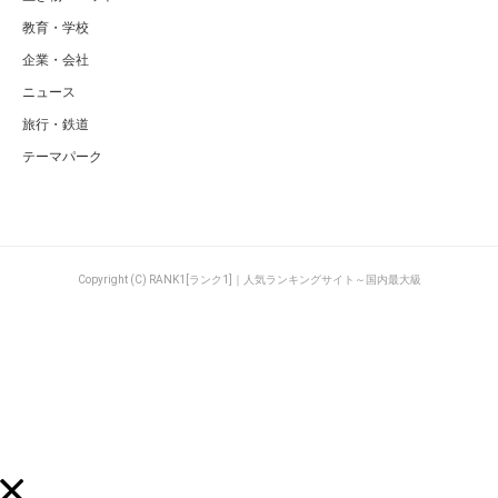
教育・学校
企業・会社
ニュース
旅行・鉄道
テーマパーク
Copyright (C) RANK1[ランク1]｜人気ランキングサイト～国内最大級