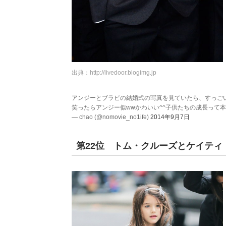
出典：
http://livedoor.blogimg.jp
アンジーとブラピの結婚式の写真を見ていたら、すっご
笑ったらアンジー似wwかわいい^^子供たちの成長って
— chao (@nomovie_no1ife)
2014年9月7日
第22位 トム・クルーズとケイティ