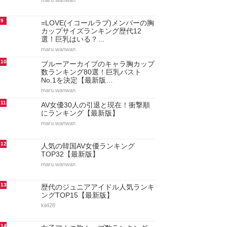
maru.wanwan
9
=LOVE(イコールラブ)メンバーの胸
カップサイズランキング歴代12
選！巨乳はいる？…
maru.wanwan
10
ブルーアーカイブのキャラ胸カップ
数ランキング80選！巨乳バスト
No.1を決定【最新版…
maru.wanwan
11
AV女優30人の引退と現在！衝撃順
にランキング【最新版】
maru.wanwan
12
人気の韓国AV女優ランキング
TOP32【最新版】
maru.wanwan
13
歴代のジュニアアイドル人気ランキ
ングTOP15【最新版】
kii428
14