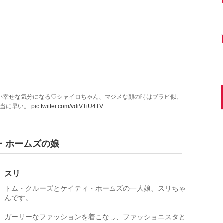
い幸せな気分になる♡シャイロちゃん、マジメな顔の時はブラピ似、
本当に早い。
pic.twitter.com/vdiVTiU4TV
・ホームズの娘
スリ
トム・クルーズとケイティ・ホームズの一人娘、スリちゃ
んです。
ガーリーなファッションを着こなし、ファッショニスタと