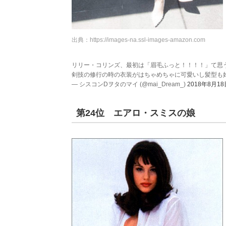
出典：
https://images-na.ssl-images-amazon.com
リリー・コリンズ、最初は「眉毛ふっと！！！！」て思
剣技の修行の時の衣装がはちゃめちゃに可愛いし髪型も
— シスコンDヲタのマイ (@mai_Dream_)
2018年8月18
第24位 エアロ・スミスの娘