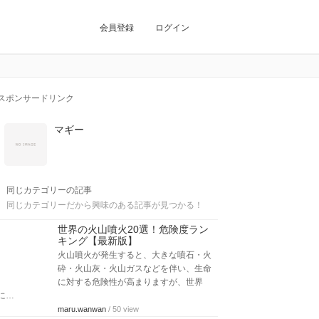
会員登録
ログイン
スポンサードリンク
マギー
同じカテゴリーの記事
同じカテゴリーだから興味のある記事が見つかる！
世界の火山噴火20選！危険度ラン
キング【最新版】
火山噴火が発生すると、大きな噴石・火
砕・火山灰・火山ガスなどを伴い、生命
に対する危険性が高まりますが、世界
に…
maru.wanwan
/ 50 view