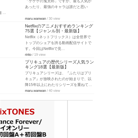
「ゲゲゲの鬼太郎」ですが、最も人気が
あったり、最強のキャラは誰だと思い
ま…
maru.wanwan
/ 30 view
Netflixのアニメおすすめランキング
75選【ジャンル別・最新版】
Netflix（ネットフリックス）は全世界で
トップのシェアを誇る動画配信サイトで
す。今回はNetflixで見…
ririto
/ 19 view
プリキュアの歴代シリーズ人気ラン
キング18選【最新版】
プリキュアシリーズは、『ふたりはプリ
キュア』が放映されたのが始まりで、以
降15年以上にわたりシリーズを重ねて…
maru.wanwan
/ 40 view