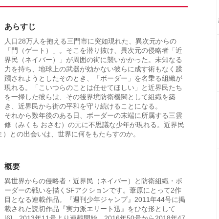
あらすじ
人口28万人を抱える三門市に突如現れた、異次元からの
「門（ゲート）」。そこを潜り抜け、異次元の侵略者「近
界民（ネイバー）」が周囲の街に襲いかかった。未知なる
力を持ち、地球上の武器が効かない彼らに成す術もなく蹂
躙されようとしたそのとき、「ボーダー」を名乗る組織が
現れる。「こいつらのことは任せてほしい」と近界民たち
を一掃した彼らは、その後界境防衛機関として組織を築
き、近界民から街の平和を守り続けることになる。
それから数年後のある日、ボーダーの末端に所属する三雲
修（みくも おさむ）の元に不思議な少年が現れる。近界民
ま）との出会いは、世界に何をもたらすのか。
概要
異世界からの侵略者・近界民（ネイバー）と防衛組織・ボ
ーダーの戦いを描くSFアクションです。葦原にとって2作
目となる連載作品。『週刊少年ジャンプ』2011年44号に掲
載された読切作品『実力派エリート迅』をひな形として
[6]、2013年11号より連載開始。2016年50号から2018年47