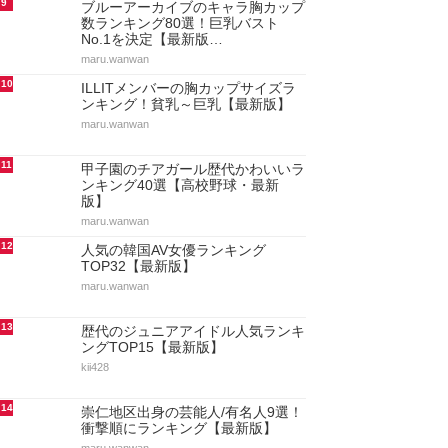
9
ブルーアーカイブのキャラ胸カップ
数ランキング80選！巨乳バスト
No.1を決定【最新版…
maru.wanwan
10
ILLITメンバーの胸カップサイズラ
ンキング！貧乳～巨乳【最新版】
maru.wanwan
11
甲子園のチアガール歴代かわいいラ
ンキング40選【高校野球・最新
版】
maru.wanwan
12
人気の韓国AV女優ランキング
TOP32【最新版】
maru.wanwan
13
歴代のジュニアアイドル人気ランキ
ングTOP15【最新版】
kii428
14
崇仁地区出身の芸能人/有名人9選！
衝撃順にランキング【最新版】