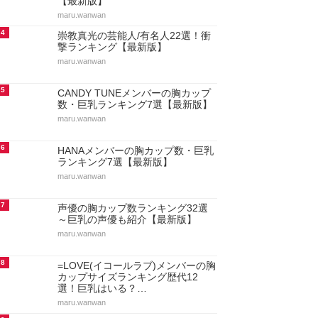
【最新版】
maru.wanwan
4
崇教真光の芸能人/有名人22選！衝
撃ランキング【最新版】
maru.wanwan
5
CANDY TUNEメンバーの胸カップ
数・巨乳ランキング7選【最新版】
maru.wanwan
6
HANAメンバーの胸カップ数・巨乳
ランキング7選【最新版】
maru.wanwan
7
声優の胸カップ数ランキング32選
～巨乳の声優も紹介【最新版】
maru.wanwan
8
=LOVE(イコールラブ)メンバーの胸
カップサイズランキング歴代12
選！巨乳はいる？…
maru.wanwan