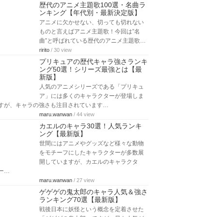
歴代のアニメ主題歌100選・名曲ラ
ンキング【年代別・最新決定版】
アニメに欠かせない、切っても切れない
ものと言えばアニメ主題歌！今回は”名
曲”と呼ばれている歴代のアニメ主題歌…
ririto
/ 30 view
プリキュアの歴代キャラ強さランキ
ング50選！シリーズ最強とは【最
新版】
人気のアニメシリーズである「プリキュ
ア」には多くのキャラクターが登場しま
すが、キャラの強さも注目されています…
maru.wanwan
/ 44 view
カエルのキャラ30選！人気ランキ
ング【最新版】
世間にはアニメやグッズなど様々な動物
をモチーフにしたキャラクターが多数展
開していますが、カエルのキャラクタ
ー…
maru.wanwan
/ 27 view
ゲゲゲの鬼太郎のキャラ人気＆強さ
ランキング70選【最新版】
戦後日本に妖怪という概念を定着させた