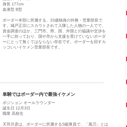
身長 177cm
血液型 B型
ボーダー本部に所属する、33歳独身の外務・営業部長で
す。城戸正宗にスカウトされて入隊した人物の一人でで、
資金調達のほか、三門市、県、国、外国との協議や交渉を
一手に担っており、国や市から支援を受けていないボーダ
ーにとって無くてはならない存在です。ボーダーを回すカ
ッコいいイケメン営業部長です。
単騎ではボーダー内で最強イケメン
ポジション オールラウンダー
誕生日 12月3日
職業 高校生
天羽月彦は、ボーダーに所属するS級隊員で、「風刃」とは