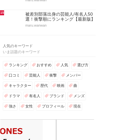
maru.wanwan
15
被差別部落出身の芸能人/有名人50
選！衝撃順にランキング【最新版】
maru.wanwan
人気のキーワード
いま話題のキーワード
ランキング
おすすめ
人気
選び方
口コミ
芸能人
衝撃
メンバー
キャラクター
歴代
映画
曲
ドラマ
有名人
ブランド
メンズ
強さ
女性
プロフィール
現在