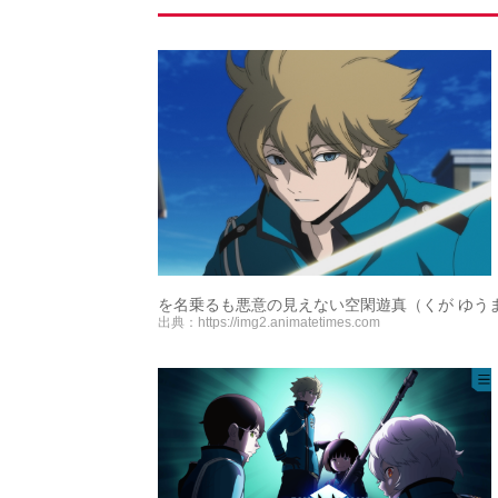
を名乗るも悪意の見えない空閑遊真（くが ゆう
出典：
https://img2.animatetimes.com