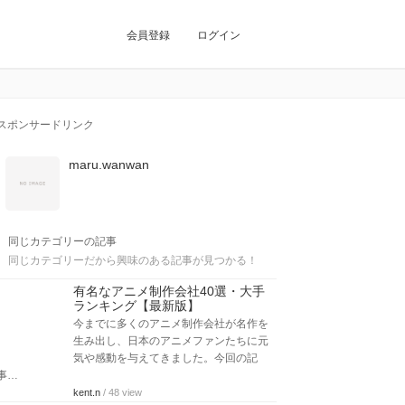
会員登録
ログイン
スポンサードリンク
maru.wanwan
同じカテゴリーの記事
同じカテゴリーだから興味のある記事が見つかる！
有名なアニメ制作会社40選・大手
ランキング【最新版】
今までに多くのアニメ制作会社が名作を
生み出し、日本のアニメファンたちに元
気や感動を与えてきました。今回の記
事…
kent.n
/ 48 view