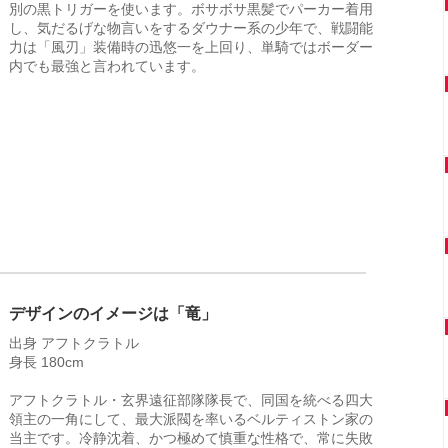
別の黒トリガーを使います。ボサボサ黒髪でパーカー着用
し、気だるげな物言いをするダウナー系の少年で、戦闘能
力は「風刃」装備時の迅悠一を上回り、単騎ではボーダー
内でも最強と言われています。
デザインのイメージは「竜」
出身 アフトクラトル
身長 180cm
アフトクラトル・玄界遠征部隊隊長で、同国を統べる四大
領主の一角にして、最大派閥を率いるベルティストン家の
当主です。冷静沈着、かつ極めて慎重な性格で、常に失敗