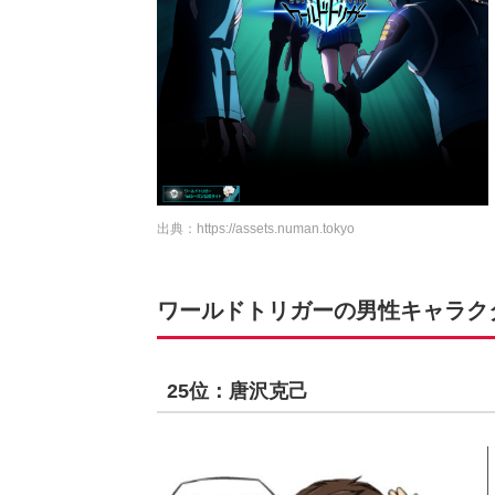
出典：
https://assets.numan.tokyo
ワールドトリガーの男性キャラクター
25位：唐沢克己