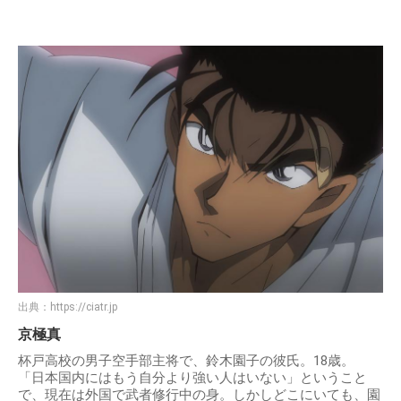
出典：
https://ciatr.jp
京極真
杯戸高校の男子空手部主将で、鈴木園子の彼氏。18歳。
「日本国内にはもう自分より強い人はいない」ということ
で、現在は外国で武者修行中の身。しかしどこにいても、園