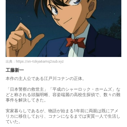
出典：
https://xn--tckya6amq2oub.xyz
工藤新一
本作の主人公である江戸川コナンの正体。
「日本警察の救世主」「平成のシャーロック・ホームズ」な
どと称される頭脳明晰、容姿端麗の高校生探偵で、数々の難
事件を解決してきた。
実家暮らしであるが、物語が始まる1年前に両親は既にアメ
リカに移住しており、コナンになるまでは実質一人で生活し
ていた。