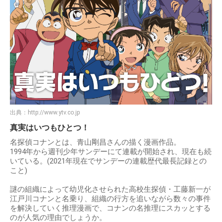
出典：
http://www.ytv.co.jp
真実はいつもひとつ！
名探偵コナンとは、青山剛昌さんの描く漫画作品。
1994年から週刊少年サンデーにて連載が開始され、現在も続
いている。(2021年現在でサンデーの連載歴代最長記録との
こと)
謎の組織によって幼児化させられた高校生探偵・工藤新一が
江戸川コナンと名乗り、組織の行方を追いながら数々の事件
を解決していく推理漫画で、コナンの名推理にスカッとする
のが人気の理由でしょうか。