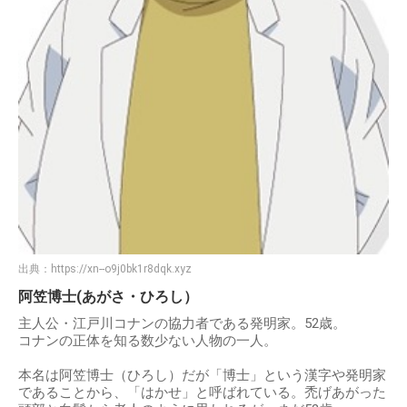
出典：
https://xn--o9j0bk1r8dqk.xyz
阿笠博士(あがさ・ひろし）
主人公・江戸川コナンの協力者である発明家。52歳。
コナンの正体を知る数少ない人物の一人。
本名は阿笠博士（ひろし）だが「博士」という漢字や発明家
であることから、「はかせ」と呼ばれている。禿げあがった