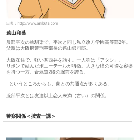
出典：
http://www.anibuta.com
遠山和葉
服部平次の幼馴染で、平次と同じ私立改方学園高等部2年。
父親は大阪府警刑事部長の遠山銀司郎。
大阪在住で、軽い関西弁を話す。一人称は「アタシ」。
リボンで結んだポニーテールが特徴。大きな瞳の可憐な容姿
を持つ一方、合気道2段の腕前を誇る。
…というところからも、蘭との共通点が多くある。
服部平次とは友達以上恋人未満（古い）の関係。
警察関係＜捜査一課＞