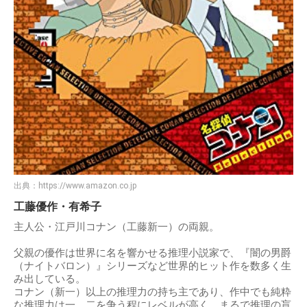
出典：
https://www.amazon.co.jp
工藤優作・有希子
主人公・江戸川コナン（工藤新一）の両親。
父親の優作は世界に名を響かせる推理小説家で、『闇の男爵
（ナイトバロン）』シリーズなど世界的ヒット作を数多く生
み出している。
コナン（新一）以上の推理力の持ち主であり、作中でも純粋
な推理力は一、二を争う程にレベルが高く、まるで推理の盲