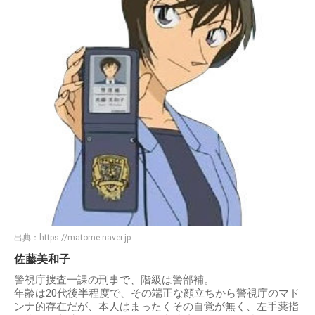
出典：
https://matome.naver.jp
佐藤美和子
警視庁捜査一課の刑事で、階級は警部補。
年齢は20代後半程度で、その端正な顔立ちから警視庁のマド
ンナ的存在だが、本人はまったくその自覚が無く、左手薬指