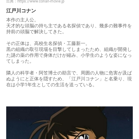
出典：
https://www.conan-movie.jp
江戸川コナン
本作の主人公。
天才的な頭脳の持ち主である名探偵であり、幾多の難事件を
持前の頭脳で解決してきた。
その正体は、高校生名探偵・工藤新一。
黒の組織の取引現場を目撃してしまったため、組織が開発し
た謎の薬の作用で身体だけが縮み、小学生のような姿になっ
てしまった。
隣人の科学者・阿笠博士の助言で、周囲の人物に危害が及ば
ぬようにと正体を隠すため、「江戸川コナン」と名乗り、現
在は小学1年生としての生活を送っている。