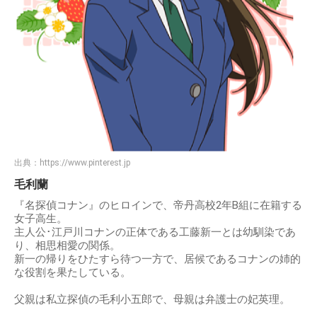
出典：
https://www.pinterest.jp
毛利蘭
『名探偵コナン』のヒロインで、帝丹高校2年B組に在籍する
女子高生。
主人公･江戸川コナンの正体である工藤新一とは幼馴染であ
り、相思相愛の関係。
新一の帰りをひたすら待つ一方で、居候であるコナンの姉的
な役割を果たしている。
父親は私立探偵の毛利小五郎で、母親は弁護士の妃英理。