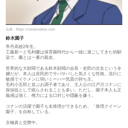
出典：
https://conanvideos.com
鈴木園子
帝丹高校2年生。
工藤新一と毛利蘭は保育園時代から一緒に過ごしてきた幼馴
染で、蘭とは一番の親友。
世界的な大財閥である鈴木財閥の会長・史郎の次女という令
嬢だが、本人は庶民的でサバサバした気さくな性格。流行に
敏感でイケメンに弱いミーハー気質の持ち主。
毛利小五郎と並ぶお調子者であり、主人公の江戸川コナンに
探偵役として眠らされることも多い。ただし、園子本人も正
義感は強く、権力による口封じや隠蔽を嫌う。
コナンの活躍で園子も名推理ができるため、「推理クイーン
園子」を自称している。
京極真と交際中。