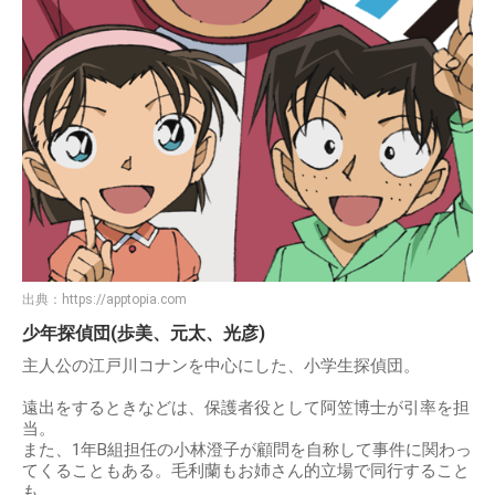
出典：
https://apptopia.com
少年探偵団(歩美、元太、光彦)
主人公の江戸川コナンを中心にした、小学生探偵団。
遠出をするときなどは、保護者役として阿笠博士が引率を担
当。
また、1年B組担任の小林澄子が顧問を自称して事件に関わっ
てくることもある。毛利蘭もお姉さん的立場で同行すること
も。