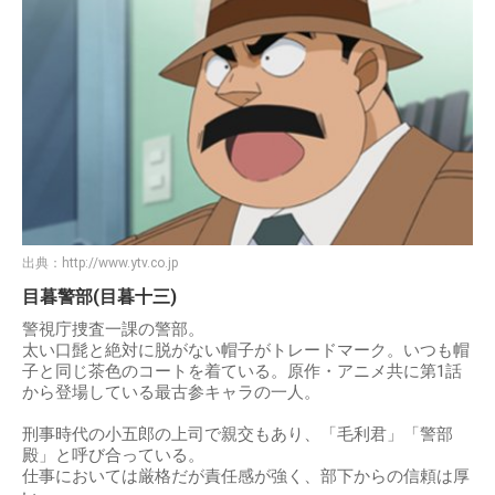
出典：
http://www.ytv.co.jp
目暮警部(目暮十三)
警視庁捜査一課の警部。
太い口髭と絶対に脱がない帽子がトレードマーク。いつも帽
子と同じ茶色のコートを着ている。原作・アニメ共に第1話
から登場している最古参キャラの一人。
刑事時代の小五郎の上司で親交もあり、「毛利君」「警部
殿」と呼び合っている。
仕事においては厳格だが責任感が強く、部下からの信頼は厚