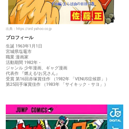
出典：
https://ord.yahoo.co.jp
プロフィール
生誕 1963年1月1日
宮城県塩竈市
職業 漫画家
活動期間 1982年 -
ジャンル 少年漫画、ギャグ漫画
代表作 『燃える!お兄さん』
受賞 第16回赤塚賞佳作 （1982年 「VENUS症候群」）
第25回手塚賞佳作 （1983年 「サイキック・サヨ」）