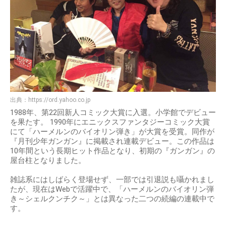
出典：
https://ord.yahoo.co.jp
1988年、第22回新人コミック大賞に入選。小学館でデビュー
を果たす。 1990年にエニックスファンタジーコミック大賞
にて「ハーメルンのバイオリン弾き」が大賞を受賞。同作が
『月刊少年ガンガン』に掲載され連載デビュー。この作品は
10年間という長期ヒット作品となり、初期の『ガンガン』の
屋台柱となりました。
雑誌系にはしばらく登場せず、一部では引退説も囁かれまし
たが、現在はWebで活躍中で、「ハーメルンのバイオリン弾
き～シェルクンチク～」とは異なった二つの続編の連載中で
す。