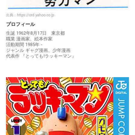
出典：
https://ord.yahoo.co.jp
プロフィール
生誕 1962年8月17日 東京都
職業 漫画家、絵本作家
活動期間 1985年 -
ジャンル ギャグ漫画、少年漫画
代表作 『とっても!ラッキーマン』