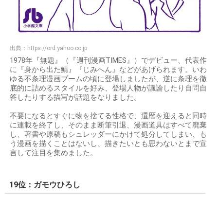
出典：
https://ord.yahoo.co.jp
1978年『無題』（『週刊漫画TIMES』）でデビュー、代表作
に『身から出た鯖』『じみへん』などがあげられます。いわ
ゆる不条理漫画ブームの頃に登場しましたが、逆に条理を徹
底的に詰めるスタイルを好み、登場人物が議論したり自問自
答したりする描写が話題をなりました。
不要になるとすぐに物を捨てる性格で、還暦を迎えると同時
に連載を終了し、そのまま断筆引退、漫画道具はすべて廃棄
し、著書や原稿もシュレッダーにかけて処分してしまい、も
う漫画を描くことはないし、描きたいとも思わないとまで宣
言して注目を集めました。
19位：ガモウひろし