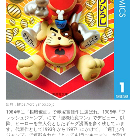
出典：
https://ord.yahoo.co.jp
1984年に『根暗仮面』で赤塚賞佳作に選ばれ、1985年『フ
レッシュジャンプ』にて『臨機応変マン』でデビュー、以
降、ヒーローを主人公としたギャグ漫画を多く残していま
す。代表作として1993年から1997年にかけて、『週刊少年
ジャンプ』で連載された『とっても!ラッキーマン』が挙げ