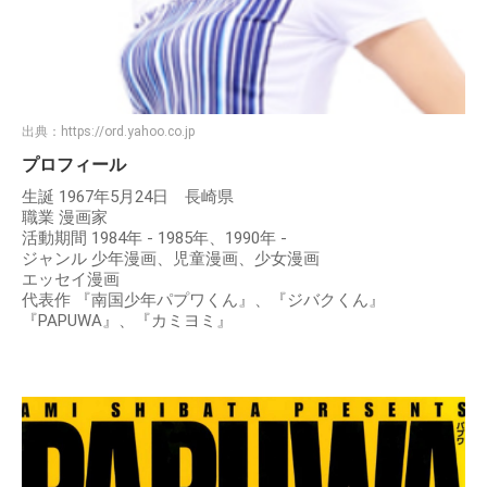
出典：
https://ord.yahoo.co.jp
プロフィール
生誕 1967年5月24日 長崎県
職業 漫画家
活動期間 1984年 - 1985年、1990年 -
ジャンル 少年漫画、児童漫画、少女漫画
エッセイ漫画
代表作 『南国少年パプワくん』、『ジバクくん』
『PAPUWA』、『カミヨミ』