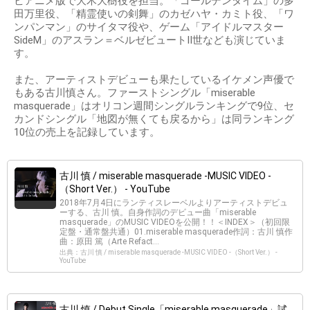
ビアニメ版で大木大樹役を担当。「ゴールデンタイム」の多
田万里役、「精霊使いの剣舞」のカゼハヤ・カミト役、「ワ
ンパンマン」のサイタマ役や、ゲーム「アイドルマスター
SideM」のアスラン＝ベルゼビュートII世なども演じていま
す。
また、アーティストデビューも果たしているイケメン声優で
もある古川慎さん。ファーストシングル「miserable
masquerade」はオリコン週間シングルランキングで9位、セ
カンドシングル「地図が無くても戻るから」は同ランキング
10位の売上を記録しています。
古川 慎 / miserable masquerade -MUSIC VIDEO -
（Short Ver.） - YouTube
2018年7月4日にランティスレーベルよりアーティストデビュ
ーする、古川 慎。自身作詞のデビュー曲「miserable
masquerade」のMUSIC VIDEOを公開！！＜INDEX＞（初回限
定盤・通常盤共通）01.miserable masquerade作詞：古川 慎作
曲：原田 篤（Arte Refact...
出典：古川 慎 / miserable masquerade -MUSIC VIDEO -（Short Ver.） -
YouTube
古川 慎 / Debut Single「miserable masquerade」試