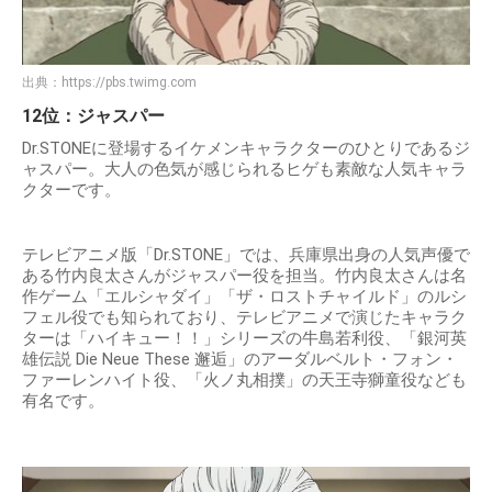
出典：
https://pbs.twimg.com
12位：ジャスパー
Dr.STONEに登場するイケメンキャラクターのひとりであるジ
ャスパー。大人の色気が感じられるヒゲも素敵な人気キャラ
クターです。
テレビアニメ版「Dr.STONE」では、兵庫県出身の人気声優で
ある竹内良太さんがジャスパー役を担当。竹内良太さんは名
作ゲーム「エルシャダイ」「ザ・ロストチャイルド」のルシ
フェル役でも知られており、テレビアニメで演じたキャラク
ターは「ハイキュー！！」シリーズの牛島若利役、「銀河英
雄伝説 Die Neue These 邂逅」のアーダルベルト・フォン・
ファーレンハイト役、「火ノ丸相撲」の天王寺獅童役なども
有名です。