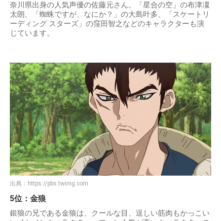
奈川県出身の人気声優の佐藤元さん。「星合の空」の布津凜
太朗、「蜘蛛ですが、なにか？」の大島叶多、「スケートリ
ーディング スターズ」の窪田智之などのキャラクターも演
じています。
出典：
https://pbs.twimg.com
5位：金狼
銀狼の兄である金狼は、クールな目、逞しい筋肉もかっこい