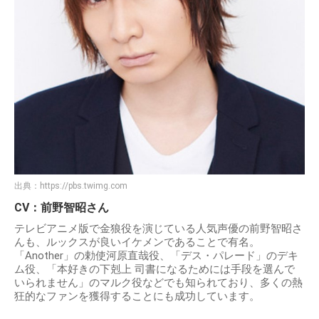
出典：
https://pbs.twimg.com
CV：前野智昭さん
テレビアニメ版で金狼役を演じている人気声優の前野智昭さ
んも、ルックスが良いイケメンであることで有名。
「Another」の勅使河原直哉役、「デス・パレード」のデキ
ム役、「本好きの下剋上 司書になるためには手段を選んで
いられません」のマルク役などでも知られており、多くの熱
狂的なファンを獲得することにも成功しています。