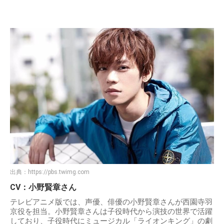
出典：
https://pbs.twimg.com
CV：小野賢章さん
テレビアニメ版では、声優、俳優の小野賢章さんが西園寺羽
京役を担当。小野賢章さんは子役時代から演技の世界で活躍
しており、子役時代にミュージカル「ライオンキング」の劇