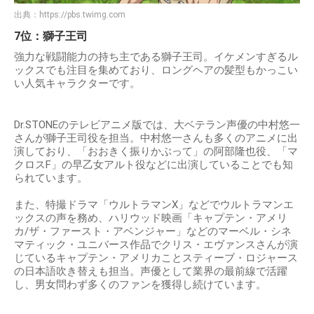
出典：
https://pbs.twimg.com
7位：獅子王司
強力な戦闘能力の持ち主である獅子王司。イケメンすぎるル
ックスでも注目を集めており、ロングヘアの髪型もかっこい
い人気キャラクターです。
Dr.STONEのテレビアニメ版では、大ベテラン声優の中村悠一
さんが獅子王司役を担当。中村悠一さんも多くのアニメに出
演しており、「おおきく振りかぶって」の阿部隆也役、「マ
クロスF」の早乙女アルト役などに出演していることでも知
られています。
また、特撮ドラマ「ウルトラマンX」などでウルトラマンエ
ックスの声を務め、ハリウッド映画「キャプテン・アメリ
カ/ザ・ファースト・アベンジャー」などのマーベル・シネ
マティック・ユニバース作品でクリス・エヴァンスさんが演
じているキャプテン・アメリカことスティーブ・ロジャース
の日本語吹き替えも担当。声優として業界の最前線で活躍
し、男女問わず多くのファンを獲得し続けています。