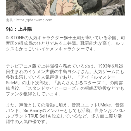
出典：
https://pbs.twimg.com
9位：上井陽
Dr.STONEの人気キャラクター獅子王司が率いている帝国、司
帝国の構成員のひとりである上井陽。戦闘能力が高く、ルッ
クスもかっこいいイケメンキャラクターです。
テレビアニメ版で上井陽役を務めているのは、1993年6月26
日生まれのイケメン声優の中島ヨシキさん。人気ゲームにも
多数出演している人気声優であり、「アイドルマスター
SideM」の山下次郎役、「あんさんぶるスターズ！」の南雲
鉄虎役、「スタンドマイヒーローズ」の桐嶋宏弥役などでも
ファンを獲得としています。
また、声優としての活動に加え、音楽ユニットUMake、音楽
バンド、Sir Vanityのメンバーとしても活動。自身ンおアパレ
ルブランドTRUE Selfも設立しているなど、多方面に渡り活
躍中の人気声優です。