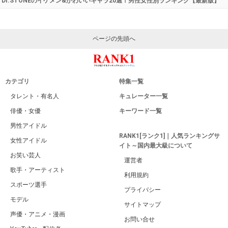
Dr.STONEのイケメン&かわいいキャラ20選！男性女性別ランキング【最新版】
ページの先頭へ
カテゴリ
特集一覧
タレント・有名人
キュレーター一覧
俳優・女優
キーワード一覧
男性アイドル
RANK1[ランク1]｜人気ランキングサ
女性アイドル
イト～国内最大級について
お笑い芸人
運営者
歌手・アーティスト
利用規約
スポーツ選手
プライバシー
モデル
サイトマップ
声優・アニメ・漫画
お問い合せ