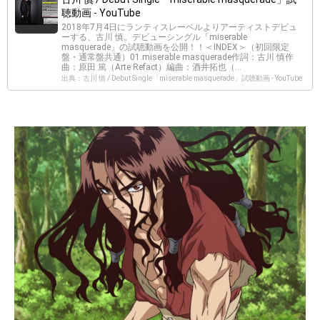
聴動画 - YouTube
2018年7月4日にランティスレーベルよりアーティストデビュ
ーする、古川 慎。デビューシングル「miserable
masquerade」の試聴動画を公開！！＜INDEX＞（初回限定
盤・通常盤共通）01.miserable masquerade作詞：古川 慎作
曲：原田 篤（Arte Refact）編曲：酒井拓也（...
出典：古川 慎 / Debut Single「miserable masquerade」試聴動画 - YouTube