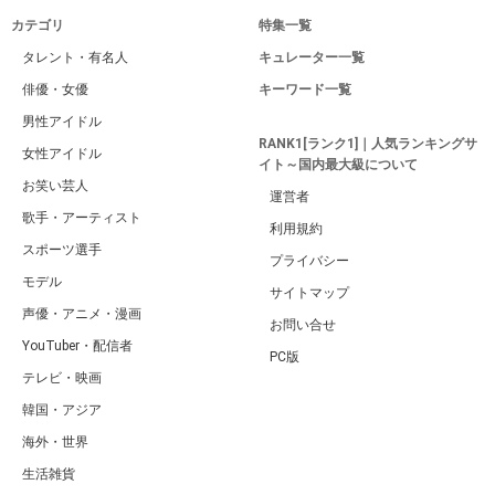
カテゴリ
特集一覧
タレント・有名人
キュレーター一覧
俳優・女優
キーワード一覧
男性アイドル
RANK1[ランク1]｜人気ランキングサ
女性アイドル
イト～国内最大級について
お笑い芸人
運営者
歌手・アーティスト
利用規約
スポーツ選手
プライバシー
モデル
サイトマップ
声優・アニメ・漫画
お問い合せ
YouTuber・配信者
PC版
テレビ・映画
韓国・アジア
海外・世界
生活雑貨