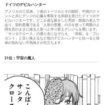
ドイツのデビルハンター
アメリカの三兄弟、ソ連のトーリカとその師匠、中国のクァ
ンシと共にデンジの心臓を奪取する依頼を受けたドイツのデ
ビルハンターです。どこか虚な眼をした禿頭・髭面の老人で
あり、契約悪魔である「人形の悪魔」の力を使って周囲の人
間を意のままに操る人形へと作り変えデンジらを襲います。
「サンタクロース」の通り名になぞらえ、「依頼」を「プレ
ゼント」と言い換えるなど他のデビルハンターと比べると得
体の知れない不気味さが目立ちます。
21位：宇宙の魔人