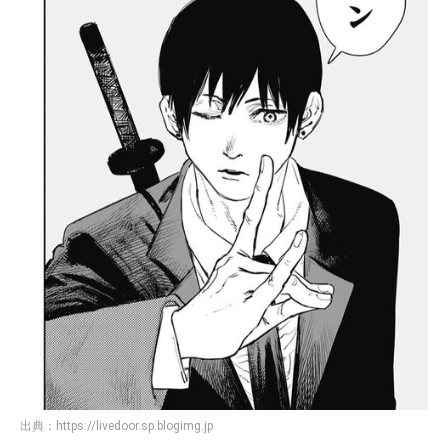
出典：
https://livedoor.sp.blogimg.jp