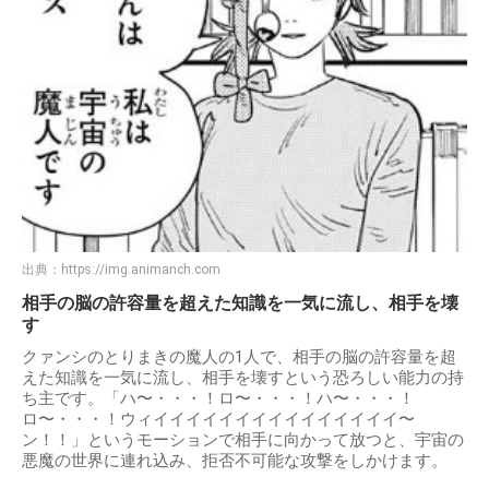
出典：
https://img.animanch.com
相手の脳の許容量を超えた知識を一気に流し、相手を壊
す
クァンシのとりまきの魔人の1人で、相手の脳の許容量を超
えた知識を一気に流し、相手を壊すという恐ろしい能力の持
ち主です。「ハ〜・・・！ロ〜・・・！ハ〜・・・！
ロ〜・・・！ウィイイイイイイイイイイイイイイイ〜
ン！！」というモーションで相手に向かって放つと、宇宙の
悪魔の世界に連れ込み、拒否不可能な攻撃をしかけます。