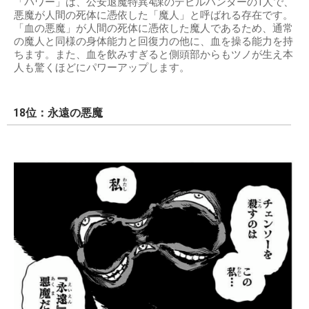
「パワー」は、公安退魔特異4課のデビルハンターの1人で、
悪魔が人間の死体に憑依した「魔人」と呼ばれる存在です。
「血の悪魔」が人間の死体に憑依した魔人であるため、通常
の魔人と同様の身体能力と回復力の他に、血を操る能力を持
ちます。また、血を飲みすぎると側頭部からもツノが生え本
人も驚くほどにパワーアップします。
18位：永遠の悪魔