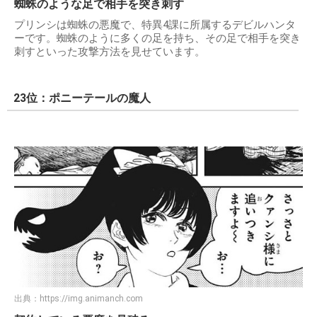
蜘蛛のような足で相手を突き刺す
プリンシは蜘蛛の悪魔で、特異4課に所属するデビルハンタ
ーです。蜘蛛のように多くの足を持ち、その足で相手を突き
刺すといった攻撃方法を見せています。
23位：ポニーテールの魔人
出典：
https://img.animanch.com