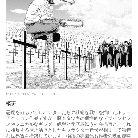
出典：
https://newstisiki.com
概要
悪魔を狩るデビルハンターたちの壮絶な戦いを描いたホラー
アクション作品ですが、藤本タツキの個性的なデザインセン
スやシニカルなギャグ、絶望と閉塞感漂う社会描写と、それ
に相反する活き活きとしたキャラクター造形が相まって独特
な世界観を構築しています。物語の雰囲気も作者の映画趣味