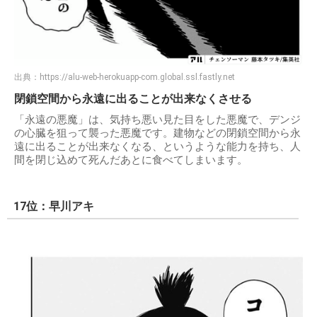
出典：
https://alu-web-herokuapp-com.global.ssl.fastly.net
閉鎖空間から永遠に出ることが出来なくさせる
「永遠の悪魔」は、気持ち悪い見た目をした悪魔で、デンジ
の心臓を狙って襲った悪魔です。建物などの閉鎖空間から永
遠に出ることが出来なくなる、というような能力を持ち、人
間を閉じ込めて死んだあとに食べてしまいます。
17位：早川アキ