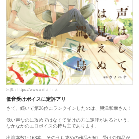
出典：
https://www.chil-chil.net
低音受けボイスに定評アリ
さて、続いて第26位にランクインしたのは、興津和幸さん！
低い声なのに攻めではなくて受けの方に定評があるという、
なかなかのエロボイスの持ち主であります。
出演本数は168本、そのうち攻めの作品が60、受けの作品が