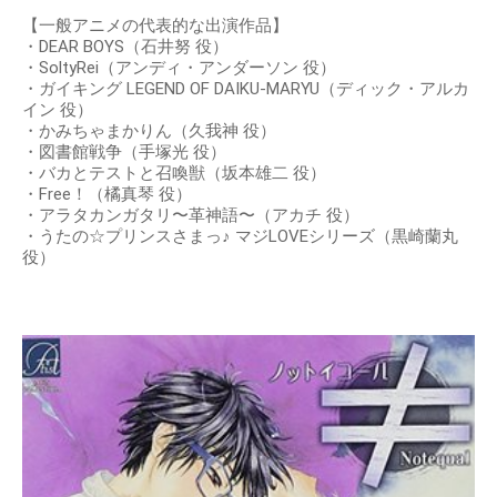
【一般アニメの代表的な出演作品】
・DEAR BOYS（石井努 役）
・SoltyRei（アンディ・アンダーソン 役）
・ガイキング LEGEND OF DAIKU-MARYU（ディック・アルカ
イン 役）
・かみちゃまかりん（久我神 役）
・図書館戦争（手塚光 役）
・バカとテストと召喚獣（坂本雄二 役）
・Free！（橘真琴 役）
・アラタカンガタリ〜革神語〜（アカチ 役）
・うたの☆プリンスさまっ♪ マジLOVEシリーズ（黒崎蘭丸
役）