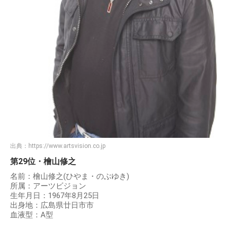
出典：
https://www.artsvision.co.jp
第29位・檜山修之
名前：檜山修之(ひやま・のぶゆき)
所属：アーツビジョン
生年月日：1967年8月25日
出身地：広島県廿日市市
血液型：A型