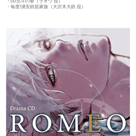
・DD北斗の拳（ラオウ 役）
・毎度!浦安鉄筋家族（大沢木大鉄 役）