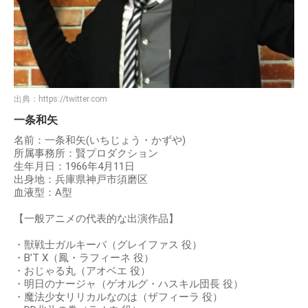
出典：
https://twitter.com
一条和矢
名前：一条和矢(いちじょう・かずや)
所属事務所：賢プロダクション
生年月日：1966年4月11日
出身地：兵庫県神戸市須磨区
血液型：A型
【一般アニメの代表的な出演作品】
・獣戦士ガルキーバ（グレイファス 役）
・B'T X（鳳・ラフィーネ 役）
・おじゃる丸（アオベエ 役）
・明日のナージャ（ゲオルグ・ハスキル団長 役）
・魔法少女リリカルなのは（ザフィーラ 役）