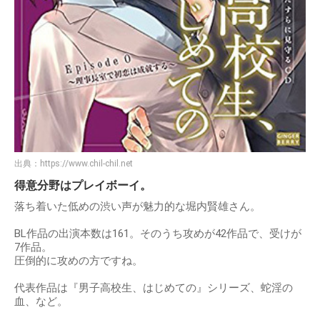
出典：
https://www.chil-chil.net
得意分野はプレイボーイ。
落ち着いた低めの渋い声が魅力的な堀内賢雄さん。
BL作品の出演本数は161。そのうち攻めが42作品で、受けが
7作品。
圧倒的に攻めの方ですね。
代表作品は『男子高校生、はじめての』シリーズ、蛇淫の
血、など。