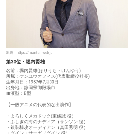
出典：
https://mantan-web.jp
第30位・堀内賢雄
名前：堀内賢雄(ほりうち・けんゆう)
所属：ケンユウオフィス(代表取締役社長)
生年月日：1957年7月30日
出身地：静岡県御殿場市
血液型：B型
【一般アニメの代表的な出演作】
・よろしくメカドック(東條誠 役）
・ふしぎの海のナディア（サンソン 役）
・銀装騎攻オーディアン（真田秀明 役）
・グイン・サーガ（グイン 役）