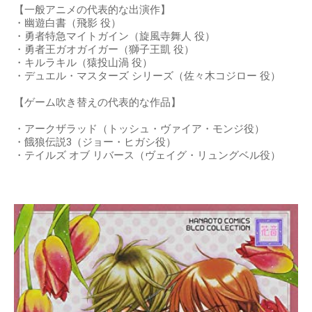
【一般アニメの代表的な出演作】
・幽遊白書（飛影 役）
・勇者特急マイトガイン（旋風寺舞人 役）
・勇者王ガオガイガー（獅子王凱 役）
・キルラキル（猿投山渦 役）
・デュエル・マスターズ シリーズ（佐々木コジロー 役）
【ゲーム吹き替えの代表的な作品】
・アークザラッド（トッシュ・ヴァイア・モンジ役）
・餓狼伝説3（ジョー・ヒガシ役）
・テイルズ オブ リバース（ヴェイグ・リュングベル役）