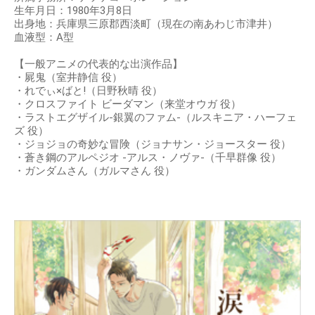
生年月日：1980年3月8日
出身地：兵庫県三原郡西淡町（現在の南あわじ市津井）
血液型：A型
【一般アニメの代表的な出演作品】
・屍鬼（室井静信 役）
・れでぃ×ばと!（日野秋晴 役）
・クロスファイト ビーダマン（来堂オウガ 役）
・ラストエグザイル-銀翼のファム-（ルスキニア・ハーフェ
ズ 役）
・ジョジョの奇妙な冒険（ジョナサン・ジョースター 役）
・蒼き鋼のアルペジオ -アルス・ノヴァ-（千早群像 役）
・ガンダムさん（ガルマさん 役）