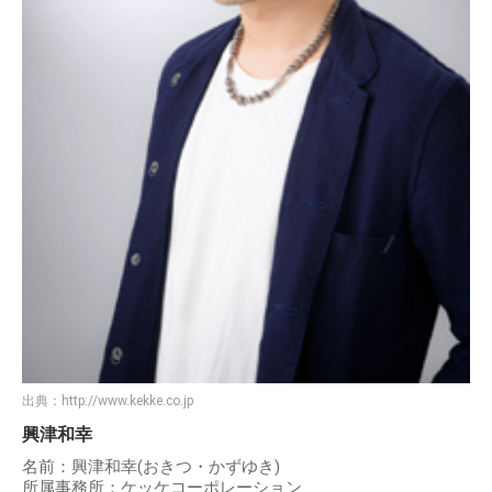
出典：
http://www.kekke.co.jp
興津和幸
名前：興津和幸(おきつ・かずゆき)
所属事務所：ケッケコーポレーション