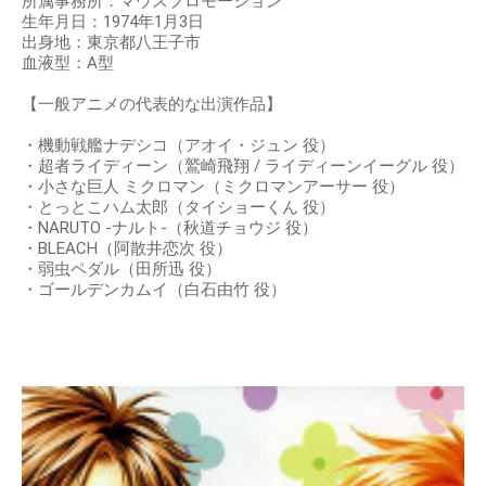
所属事務所：マウスプロモーション
生年月日：1974年1月3日
出身地：東京都八王子市
血液型：A型
【一般アニメの代表的な出演作品】
・機動戦艦ナデシコ（アオイ・ジュン 役）
・超者ライディーン（鷲崎飛翔 / ライディーンイーグル 役）
・小さな巨人 ミクロマン（ミクロマンアーサー 役）
・とっとこハム太郎（タイショーくん 役）
・NARUTO -ナルト-（秋道チョウジ 役）
・BLEACH（阿散井恋次 役）
・弱虫ペダル（田所迅 役）
・ゴールデンカムイ（白石由竹 役）