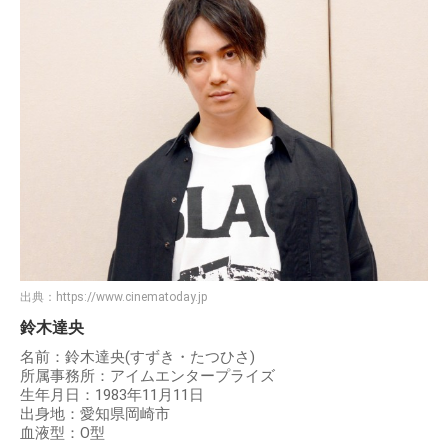
出典：
https://www.cinematoday.jp
鈴木達央
名前：鈴木達央(すずき・たつひさ)
所属事務所：アイムエンタープライズ
生年月日：1983年11月11日
出身地：愛知県岡崎市
血液型：O型