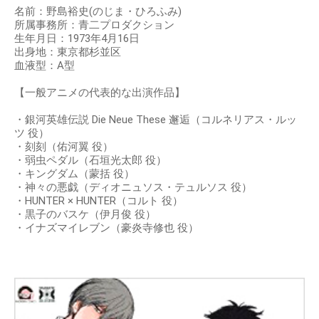
名前：野島裕史(のじま・ひろふみ)
所属事務所：青二プロダクション
生年月日：1973年4月16日
出身地：東京都杉並区
血液型：A型
【一般アニメの代表的な出演作品】
・銀河英雄伝説 Die Neue These 邂逅（コルネリアス・ルッ
ツ 役）
・刻刻（佑河翼 役）
・弱虫ペダル（石垣光太郎 役）
・キングダム（蒙括 役）
・神々の悪戯（ディオニュソス・テュルソス 役）
・HUNTER × HUNTER（コルト 役）
・黒子のバスケ（伊月俊 役）
・イナズマイレブン（豪炎寺修也 役）