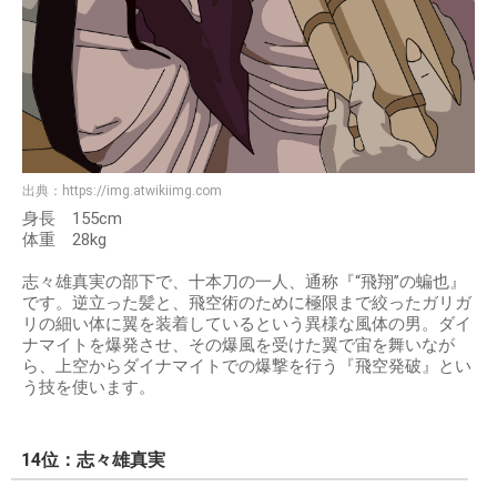
出典：
https://img.atwikiimg.com
身長 155cm
体重 28kg
志々雄真実の部下で、十本刀の一人、通称『“飛翔”の蝙也』
です。逆立った髪と、飛空術のために極限まで絞ったガリガ
リの細い体に翼を装着しているという異様な風体の男。ダイ
ナマイトを爆発させ、その爆風を受けた翼で宙を舞いなが
ら、上空からダイナマイトでの爆撃を行う『飛空発破』とい
う技を使います。
14位：志々雄真実