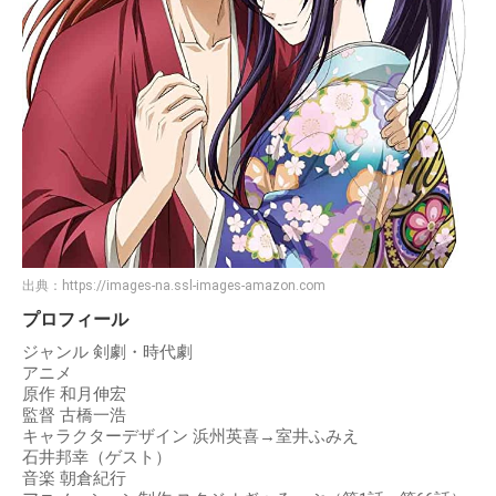
出典：
https://images-na.ssl-images-amazon.com
プロフィール
ジャンル 剣劇・時代劇
アニメ
原作 和月伸宏
監督 古橋一浩
キャラクターデザイン 浜州英喜→室井ふみえ
石井邦幸（ゲスト）
音楽 朝倉紀行