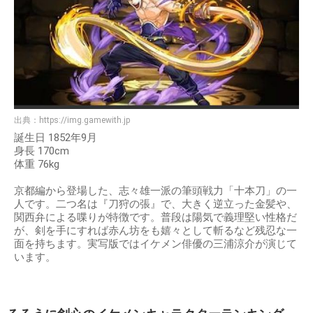
出典：
https://img.gamewith.jp
誕生日 1852年9月
身長 170cm
体重 76kg
京都編から登場した、志々雄一派の筆頭戦力「十本刀」の一
人です。二つ名は『刀狩の張』で、大きく逆立った金髪や、
関西弁による喋りが特徴です。普段は陽気で義理堅い性格だ
が、剣を手にすれば赤ん坊をも嬉々として斬るなど残忍な一
面を持ちます。実写版ではイケメン俳優の三浦涼介が演じて
います。