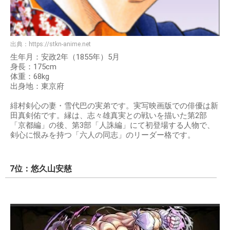
出典：
https://stkn-anime.net
生年月：安政2年（1855年）5月
身長：175cm
体重：68kg
出身地：東京府
緋村剣心の妻・雪代巴の実弟です。実写映画版での俳優は新
田真剣佑です。縁は、志々雄真実との戦いを描いた第2部
「京都編」の後、第3部「人誅編」にて初登場する人物で、
剣心に恨みを持つ「六人の同志」のリーダー格です。
7位：悠久山安慈