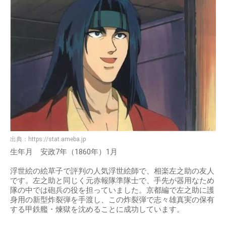
出典：
https://stat.ameba.jp
生年月 安政7年（1860年）1月
浮世絵の絵草子で評判の人気浮世絵師で、相楽左之助の友人
です。左之助と同じく元赤報隊準隊士で、手先が器用なため
隊の中では砲兵の役を担っていました。京都編で左之助に護
身用の新型炸裂弾を手渡し、この炸裂弾で志々雄真実の保有
する甲鉄艦・煉獄を沈めることに成功しています。