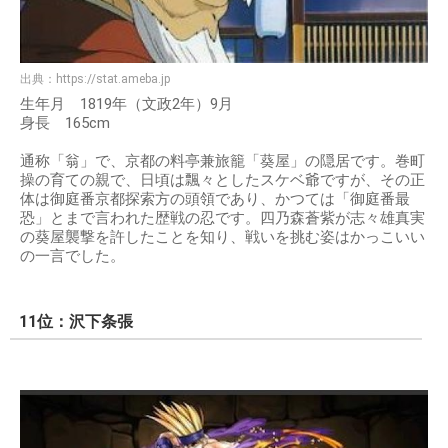
出典：
https://stat.ameba.jp
生年月 1819年（文政2年）9月
身長 165cm
通称「翁」で、京都の料亭兼旅籠「葵屋」の隠居です。巻町
操の育ての親で、日頃は飄々としたスケベ爺ですが、その正
体は御庭番京都探索方の頭領であり、かつては「御庭番最
恐」とまで言われた歴戦の忍です。四乃森蒼紫が志々雄真実
の葵屋襲撃を許したことを知り、戦いを挑む姿はかっこいい
の一言でした。
11位：沢下条張