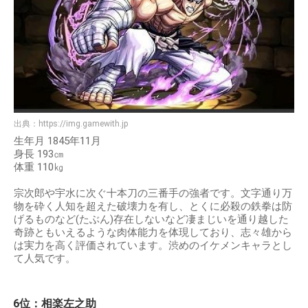
出典：
https://img.gamewith.jp
生年月 1845年11月
身長 193㎝
体重 110㎏
宗次郎や宇水に次ぐ十本刀の三番手の強者です。文字通り万
物を砕く人知を超えた破壊力を有し、とくに必殺の鉄拳は防
げるものなど(たぶん)存在しないなど凄まじいを通り越した
奇跡ともいえるような肉体能力を体現しており、志々雄から
は実力を高く評価されています。渋めのイケメンキャラとし
て人気です。
6位：相楽左之助