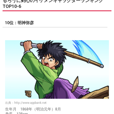
るろうに剣心のイケメンキャラクターランキング
TOP10-6
10位：明神弥彦
出典：
http://www.appbank.net
生年月 1868年（明治元年）8月
身長 128cm