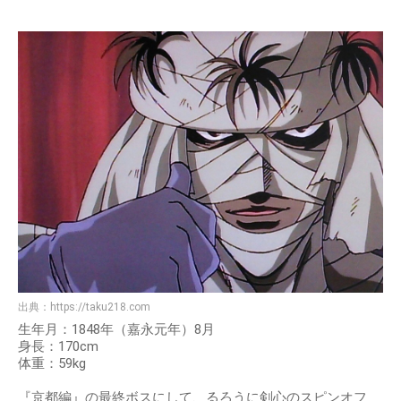
出典：
https://taku218.com
生年月：1848年（嘉永元年）8月
身長：170cm
体重：59kg
『京都編』の最終ボスにして、るろうに剣心のスピンオフ