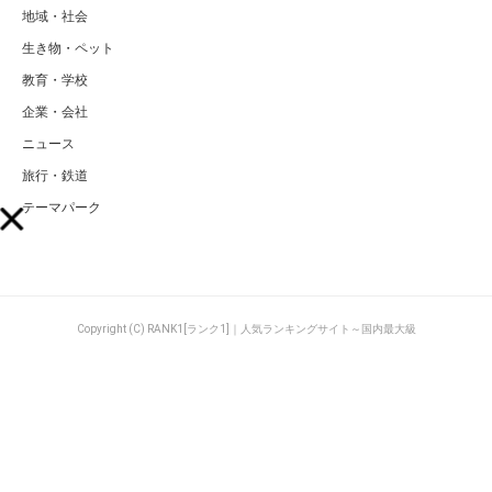
地域・社会
生き物・ペット
教育・学校
企業・会社
ニュース
旅行・鉄道
テーマパーク
Copyright (C) RANK1[ランク1]｜人気ランキングサイト～国内最大級