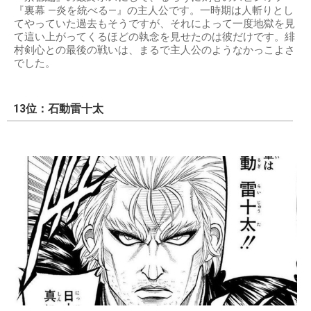
『裏幕 —炎を統べる—』の主人公です。一時期は人斬りとし
てやっていた過去もそうですが、それによって一度地獄を見
て這い上がってくるほどの執念を見せたのは彼だけです。緋
村剣心との最後の戦いは、まるで主人公のようなかっこよさ
でした。
13位：石動雷十太