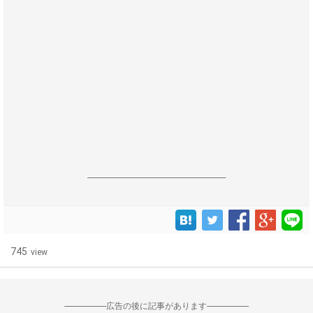
------------------------------------------------------------------
745
view
--------------------広告の後に記事があります--------------------