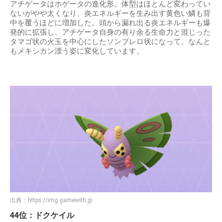
アチゲータはホゲータの進化形。体型はほとんど変わってい
ないがやや太くなり、炎エネルギーを生み出す黄色い鱗も背
中を覆うほどに増加した。頭から漏れ出る炎エネルギーも爆
発的に拡張し、アチゲータ自身の有り余る生命力と混じった
タマゴ状の火玉を中心にしたソンブレロ状になって、なんと
もメキシカン漂う姿に変化しています。
出典：
https://img.gamewith.jp
44位：ドクケイル