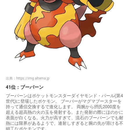
出典：
https://img.altema.jp
41位：ブーバーン
ブーバーンはポケットモンスターダイヤモンド・パール(第4
世代)に登場したポケモン。 ブーバーがマグマブースターを
持って通信交換するで進化します。 両腕から摂氏2000度を
超える超高熱の火の玉を発射する。また発射の際にほのかに
表面が白くなる。火力が高すぎて、流石のブーバーンでも耐
熱には限界があるようで、連射しすぎると腕の先が溶ける不
細工なポケモンです。