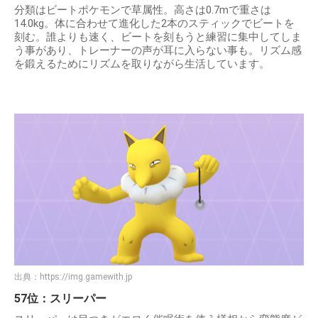
分類はビートポケモンで草属性。高さは0.7mで重さは
14.0kg。体に合わせて進化した2本のスティックでビートを
刻む。誰よりも速く、ビートを刻もうと練習に集中してしま
う事があり、トレーナーの声が耳に入らない事も。リズム感
を鍛えるためにリズムを取りながら生活しています。
出典：
https://img.gamewith.jp
57位：スリーパー