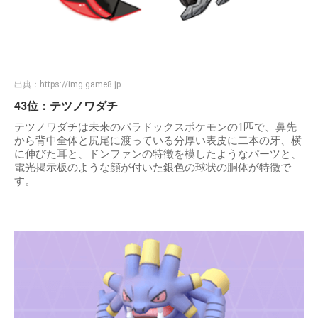
出典：
https://img.game8.jp
43位：テツノワダチ
テツノワダチは未来のパラドックスポケモンの1匹で、鼻先
から背中全体と尻尾に渡っている分厚い表皮に二本の牙、横
に伸びた耳と、ドンファンの特徴を模したようなパーツと、
電光掲示板のような顔が付いた銀色の球状の胴体が特徴で
す。