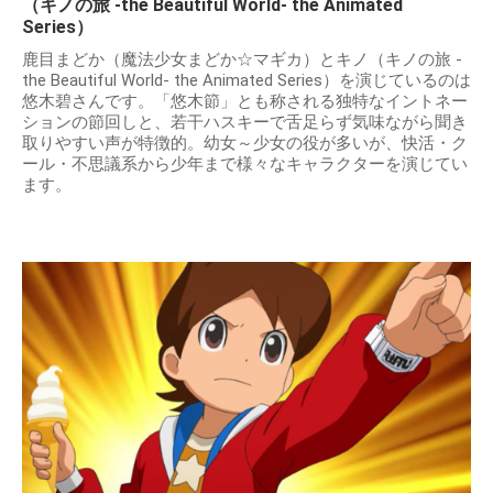
（キノの旅 -the Beautiful World- the Animated
Series）
鹿目まどか（魔法少女まどか☆マギカ）とキノ（キノの旅 -
the Beautiful World- the Animated Series）を演じているのは
悠木碧さんです。「悠木節」とも称される独特なイントネー
ションの節回しと、若干ハスキーで舌足らず気味ながら聞き
取りやすい声が特徴的。幼女～少女の役が多いが、快活・ク
ール・不思議系から少年まで様々なキャラクターを演じてい
ます。