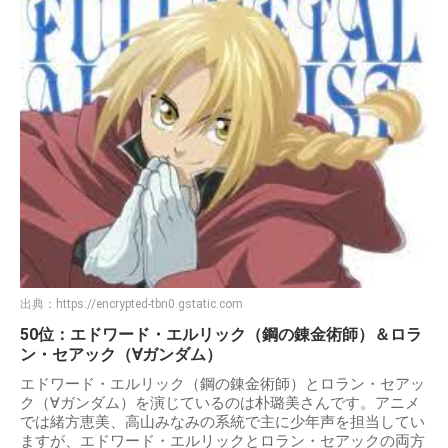
出典：
https://encrypted-tbn0.gstatic.com
50位：エドワード・エルリック（鋼の錬金術師）＆ロラ
ン・セアック（∀ガンダム）
エドワード・エルリック（鋼の錬金術師）とロラン・セアッ
ク（∀ガンダム）を演じているのは朴璐美さんです。アニメ
では緒方恵美、高山みなみの系統で主に少年声を担当してい
ますが、エドワード・エルリックとロラン・セアックの両方