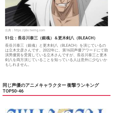
出典：
https://pbs.twimg.com
51位：長谷川泰三（銀魂）＆更木剣八（BLEACH）
長谷川泰三（銀魂）と更木剣八（BLEACH）を演じているの
は立木文彦さんです。2022年に、第16回声優アワードにて助
演男優賞を受賞している立木さんですが、長谷川泰三と更木
剣八を両方演じていることを知っている人は意外に少ないか
もしれません。
同じ声優のアニメキャラクター 衝撃ランキング
TOP50-46