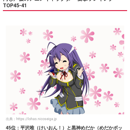
TOP45-41
出典：
https://lohas.nicoseiga.jp
45位：平沢唯（けいおん！）と黒神めだか（めだかボッ