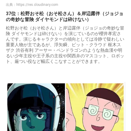
出典：
https://res.cloudinary.com
37位：松野おそ松（おそ松さん）＆岸辺露伴（ジョジョ
の奇妙な冒険 ダイヤモンドは砕けない）
松野おそ松（おそ松さん）と岸辺露伴（ジョジョの奇妙な冒
険 ダイヤモンドは砕けない）を演じているのが櫻井孝宏さ
んです。演じるキャラクターの傾向としては冷静で疑わしい
重要人物が主であるが、浮矢瞬、ビット・クラウド 枢木ス
ザク 渋谷有利 アーサー・ペンドラゴンのような熱血漢や明
るい少年主役や王子系の主役や関西弁のマスコット、ロボッ
ト、厳つい役など幅広くこなすことができます。