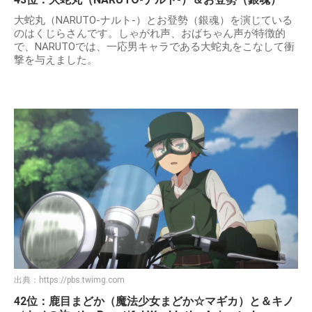
大蛇丸（NARUTO-ナルト-）とお登勢（銀魂）を演じている
のはくじらさんです。しゃがれ声、おばちゃん声が特徴的
で、NARUTOでは、一応男キャラである大蛇丸をこなして衝
撃を与えました。
出典：
https://pbs.twimg.com
42位：鹿目まどか（魔法少女まどか☆マギカ）と＆キノ