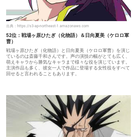
出典：
https://s3-ap-northeast-1.amazonaws.com
52位：戦場ヶ原ひたぎ（化物語）＆日向夏美（ケロロ軍
曹）
戦場ヶ原ひたぎ（化物語）と日向夏美（ケロロ軍曹）を演じ
ているのは斎藤千和さんです。声の演技の幅がとても広く、
萌えキャラから勝気なキャラまで様々な役を演じています。
主演作品も多く、彼女一人で作品に登場する女性役をすべて
回せると言われることもあります。