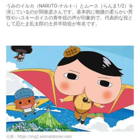
うみのイルカ（NARUTO-ナルト-）とムース（らんま1/2）を
演じているのが関俊彦さんです。基本的に物腰の柔らかい男
性やハスキーボイスの青年役の声が印象的で、代表的な役と
して忍たま乱太郎の土井半助役が有名です。
出典：
https://img2.animatetimes.com