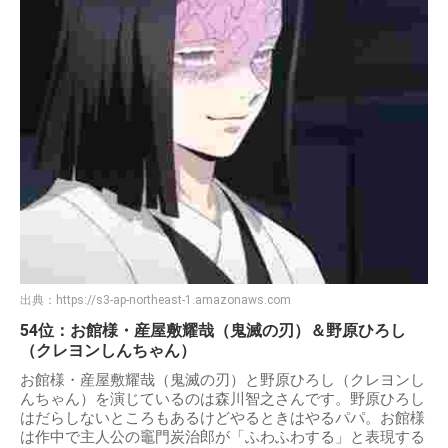
出典：
https://s3-ap-northeast-1.amazonaws.com
54位：お館様・産屋敷耀哉（鬼滅の刃）＆野原ひろし
（クレヨンしんちゃん）
お館様・産屋敷耀哉（鬼滅の刃）と野原ひろし（クレヨンし
んちゃん）を演じているのは森川智之さんです。野原ひろし
はだらしないところもあるけどやるときはやるパパ。お館様
は作中で主人公の竈門炭治郎が「ふわふわする」と表現する