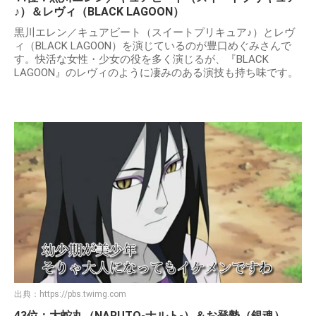
♪）＆レヴィ（BLACK LAGOON）
黒川エレン／キュアビート（スイートプリキュア♪）とレヴ
ィ（BLACK LAGOON）を演じているのが豊口めぐみさんで
す。快活な女性・少女の役を多く演じるが、『BLACK
LAGOON』のレヴィのように凄みのある演技も持ち味です。
出典：
https://pbs.twimg.com
43位：大蛇丸（NARUTO-ナルト-）＆お登勢（銀魂）