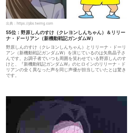
出典：
https://pbs.twimg.com
55位：野原しんのすけ（クレヨンしんちゃん）＆リリー
ナ・ドーリアン（新機動戦記ガンダムW）
野原しんのすけ（クレヨンしんちゃん）とリリーナ・ドーリ
アン（新機動戦記ガンダムW）を演じているのは矢島晶子さ
んです。お調子者でいつも周囲を笑わせている野原しんのす
けと、『新機動戦記ガンダムW』のヒロインのリリーナ・ド
リアンの全く異なった声を同じ声優が担当していたとは驚き
です。