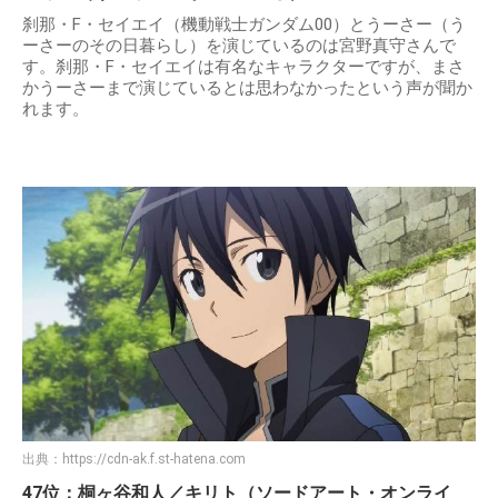
刹那・F・セイエイ（機動戦士ガンダム00）とうーさー（う
ーさーのその日暮らし）を演じているのは宮野真守さんで
す。刹那・F・セイエイは有名なキャラクターですが、まさ
かうーさーまで演じているとは思わなかったという声が聞か
れます。
出典：
https://cdn-ak.f.st-hatena.com
47位：桐ヶ谷和人／キリト（ソードアート・オンライ