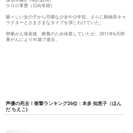
探偵学園Q（鳴沢数馬）
ケロロ軍曹（日向冬樹）
騒々しい女の子から可憐な少女や少年役、さらに動物系キャ
ラクターとさまざまなタイプを演じわけていた。
卵巣がん発覚後、療養のため休業していたが、2011年6月卵
巣がんにより41歳で逝去。
声優の死去！衝撃ランキング26位：本多 知恵子（ほん
だ ちえこ)