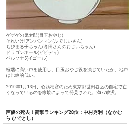
ゲゲゲの鬼太郎(目玉おやじ)
それいけ!アンパンマン(ふでじいさん)
ちびまる子ちゃん(冬田さんのおじいちゃん)
ドラゴンボール(ビビディ)
ペルソナ5(イゴール)
極端に高い声を使用し、目玉おやじ役を演じていたが、地声
は比較的低い。
2010年1月13日、心筋梗塞のため東京都世田谷区の自宅で亡
くなっているのを家族によって発見された。満77歳没。
声優の死去！衝撃ランキング28位：中村秀利（なかむ
ら ひでとし）