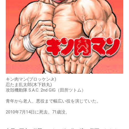
キン肉マン(ブロッケンJr.)
忍たま乱太郎(木下鉄丸)
攻殻機動隊 S.A.C. 2nd GIG（田所ツトム）
青年から老人、悪役まで幅広い役を演じていた。
2010年7月14日に死去。71歳没。