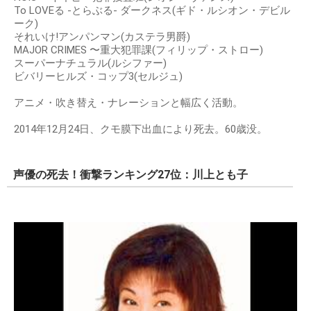
To LOVEる -とらぶる- ダークネス(ギド・ルシオン・デビル
ーク)
それいけ!アンパンマン(カステラ男爵)
MAJOR CRIMES 〜重大犯罪課(フィリップ・ストロー)
スーパーナチュラル(ルシファー)
ビバリーヒルズ・コップ3(セルジュ)
アニメ・吹き替え・ナレーションと幅広く活動。
2014年12月24日、クモ膜下出血により死去。60歳没。
声優の死去！衝撃ランキング27位：川上とも子