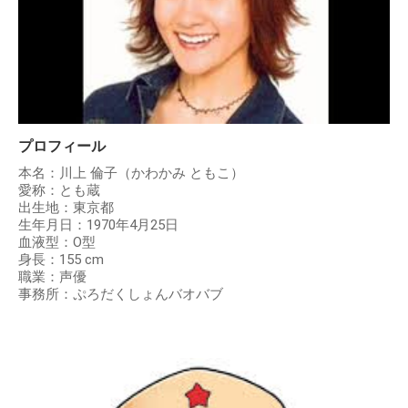
プロフィール
本名：川上 倫子（かわかみ ともこ）
愛称：とも蔵
出生地：東京都
生年月日：1970年4月25日
血液型：O型
身長：155 cm
職業：声優
事務所：ぷろだくしょんバオバブ