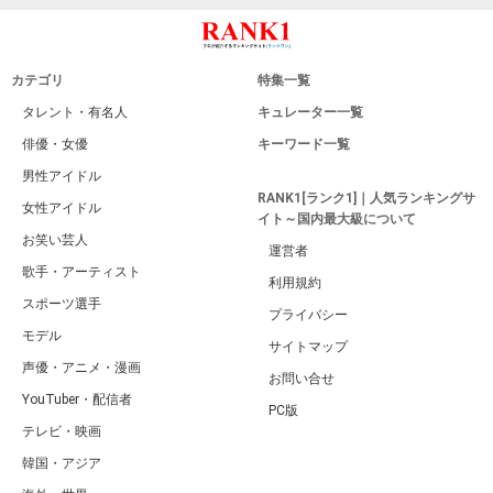
カテゴリ
特集一覧
タレント・有名人
キュレーター一覧
俳優・女優
キーワード一覧
男性アイドル
RANK1[ランク1]｜人気ランキングサ
女性アイドル
イト～国内最大級について
お笑い芸人
運営者
歌手・アーティスト
利用規約
スポーツ選手
プライバシー
モデル
サイトマップ
声優・アニメ・漫画
お問い合せ
YouTuber・配信者
PC版
テレビ・映画
韓国・アジア