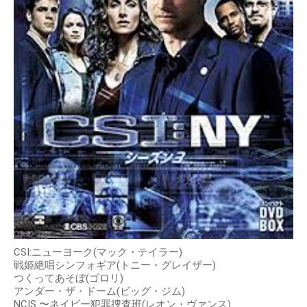
CSI:ニューヨーク(マック・テイラー)
戦姫絶唱シンフォギア(トニー・グレイザー)
つくってあそぼ(ゴロリ)
アンダー・ザ・ドーム(ビッグ・ジム)
NCIS 〜ネイビー犯罪捜査班(レオン・ヴァンス)