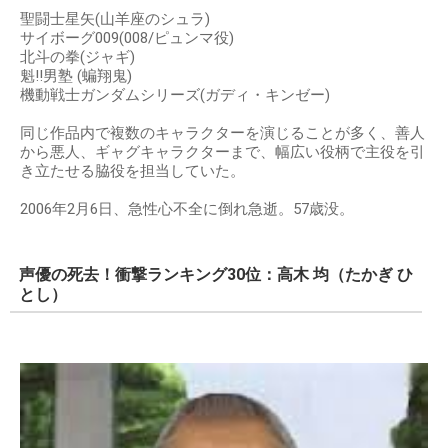
聖闘士星矢(山羊座のシュラ)
サイボーグ009(008/ピュンマ役)
北斗の拳(ジャギ)
魁!!男塾 (蝙翔鬼)
機動戦士ガンダムシリーズ(ガディ・キンゼー)
同じ作品内で複数のキャラクターを演じることが多く、善人
から悪人、ギャグキャラクターまで、幅広い役柄で主役を引
き立たせる脇役を担当していた。
2006年2月6日、急性心不全に倒れ急逝。57歳没。
声優の死去！衝撃ランキング30位：高木 均（たかぎ ひ
とし）