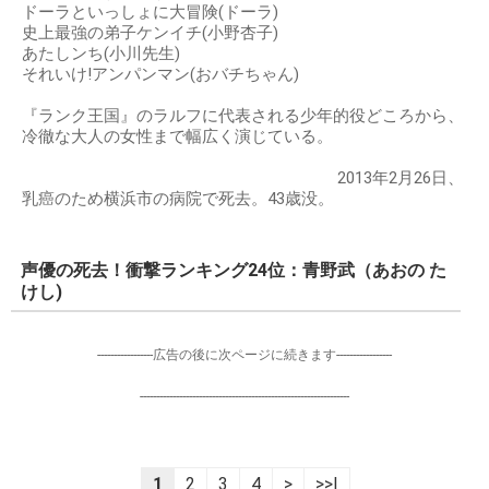
ドーラといっしょに大冒険(ドーラ)
史上最強の弟子ケンイチ(小野杏子)
あたしンち(小川先生)
それいけ!アンパンマン(おバチちゃん)
『ランク王国』のラルフに代表される少年的役どころから、
冷徹な大人の女性まで幅広く演じている。
2013年2月26日、
乳癌のため横浜市の病院で死去。43歳没。
声優の死去！衝撃ランキング24位：青野武（あおの た
けし)
-----------------広告の後に次ページに続きます-----------------
----------------------------------------------------------------
1
2
3
4
>
>>|