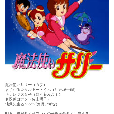
魔法使いサリー（カブ）
まじかる☆タルるートくん（江戸城千鶴）
キテレツ大百科（野々花みよ子）
名探偵コナン（佐山明子）
地獄先生ぬ〜べ〜(葉月いずな)
明るい役が多く可愛い女の子役を数多く担当する。