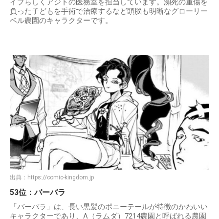
イプらしくアジトの医務室を担当しています。瀕死の重傷を
負った子どもを手術で治療するなど頭脳も明晰なグローリー
ベル農園のキャラクターです。
出典：
https://comic-kingdom.jp
53位：バーバラ
「バーバラ」は、長い黒髪のポニーテールが特徴のかわいい
キャラクターであり、Λ（ラムダ）7214農園と呼ばれる農園