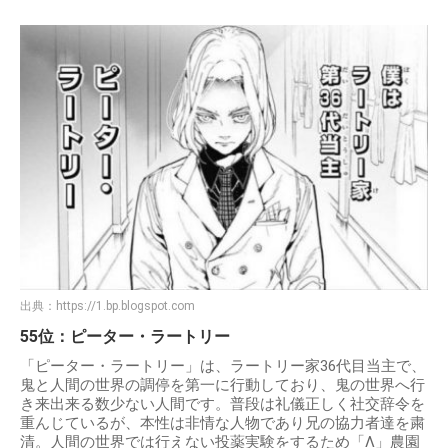
出典：
https://1.bp.blogspot.com
55位：ピーター・ラートリー
「ピーター・ラートリー」は、ラートリー家36代目当主で、
鬼と人間の世界の調停を第一に行動しており、鬼の世界へ行
き来出来る数少ない人間です。普段は礼儀正しく社交辞令を
重んじているが、本性は非情な人物であり兄の協力者達を粛
清。人間の世界では行えない投薬実験をするため「Λ」農園