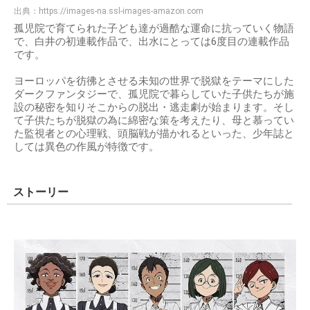
出典：
https://images-na.ssl-images-amazon.com
孤児院で育てられた子ども達が過酷な運命に抗っていく物語
で、白井の初連載作品で、出水にとっては6度目の連載作品
です。
ヨーロッパを彷彿とさせる未知の世界で脱獄をテーマにした
ダークファンタジーで、孤児院で暮らしていた子供たちが施
設の秘密を知りそこからの脱出・逃走劇が始まります。そし
て子供たちが脱獄の為に綿密な策を考えたり、母と慕ってい
た監視者との心理戦、頭脳戦が描かれるといった、少年誌と
しては異色の作風が特徴です。
ストーリー