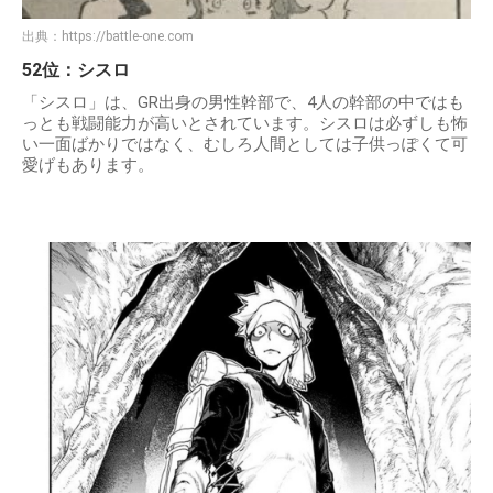
出典：
https://battle-one.com
52位：シスロ
「シスロ」は、GR出身の男性幹部で、4人の幹部の中ではも
っとも戦闘能力が高いとされています。シスロは必ずしも怖
い一面ばかりではなく、むしろ人間としては子供っぽくて可
愛げもあります。