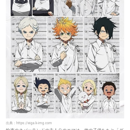
出典：
https://eiga.k-img.com