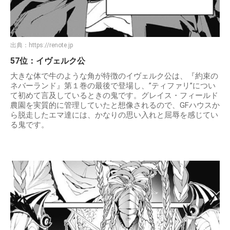
出典：
https://renote.jp
57位：イヴェルク公
大きな体で牛のような角が特徴のイヴェルク公は、『約束の
ネバーランド』第１巻の最後で登場し、”ティファリ”につい
て初めて言及しているときの鬼です。グレイス・フィールド
農園を実質的に管理していたと想像されるので、GFハウスか
ら脱走したエマ達には、かなりの思い入れと屈辱を感じてい
る鬼です。