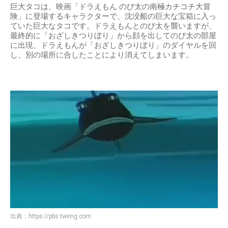
巨大タコは、映画「ドラえもん のび太の南極カチコチ大冒
険」に登場するキャラクターで、沈没船の巨大な宝箱に入っ
ていた巨大なタコです。ドラえもんとのび太を襲いますが、
最終的に「おざしきつりぼり」から顔を出してのび太の部屋
に出現、ドラえもんが「おざしきつりぼり」のダイヤルを回
し、別の場所に合したことにより消えてしまいます。
出典：
https://pbs.twimg.com