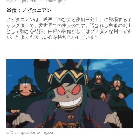
出典：
https://image.middle-edge.jp
38位：ノビタニアン
ノビタニアンは、映画「のび太と夢幻三剣士」に登場するキ
ャラクターで、夢世界での主人公です。選ばれし白銀の剣士
として強さを発揮、白銀の装備なしではダメダメな剣士です
が、誰よりも優しい心を持ち合わせています。
出典：
https://pbs.twimg.com