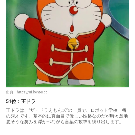
出典：
https://uf.kentei.cc
51位：王ドラ
王ドラは、”ザ・ドラえもんズ”の一員で、ロボット学校一番
の秀才です。基本的に真面目で優しい性格なのだが時々意地
悪そうな笑みを浮かべながら言葉の攻撃を繰り出します。