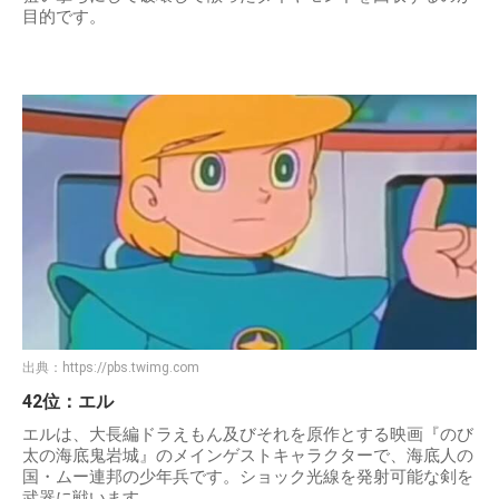
目的です。
出典：
https://pbs.twimg.com
42位：エル
エルは、大長編ドラえもん及びそれを原作とする映画『のび
太の海底鬼岩城』のメインゲストキャラクターで、海底人の
国・ムー連邦の少年兵です。ショック光線を発射可能な剣を
武器に戦います。