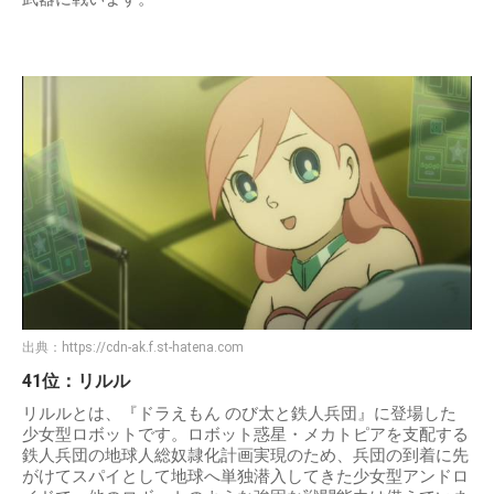
出典：
https://cdn-ak.f.st-hatena.com
41位：リルル
リルルとは、『ドラえもん のび太と鉄人兵団』に登場した
少女型ロボットです。ロボット惑星・メカトピアを支配する
鉄人兵団の地球人総奴隷化計画実現のため、兵団の到着に先
がけてスパイとして地球へ単独潜入してきた少女型アンドロ