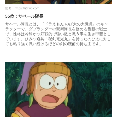
出典：
https://i0.wp.com
55位：サベール隊長
サベール隊長とは、『ドラえもん のび太の大魔境』のキャ
ラクターで、ダブランダーの親衛隊長を務める隻眼の戦士
で、性格は冷静かつ好戦的で強い敵と戦う事を生き甲斐とし
ています。ひみつ道具「秘剣電光丸」を持ったのび太に対し
ても粘り強く戦い続けるほどの剣の腕前の持ち主です。