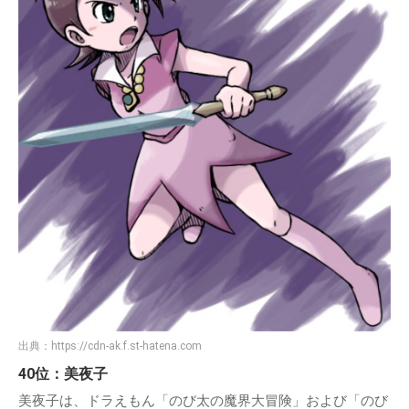
出典：
https://cdn-ak.f.st-hatena.com
40位：美夜子
美夜子は、ドラえもん「のび太の魔界大冒険」および「のび