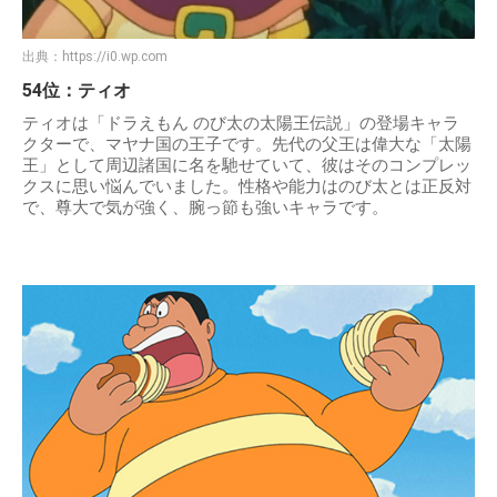
出典：
https://i0.wp.com
54位：ティオ
ティオは「ドラえもん のび太の太陽王伝説」の登場キャラ
クターで、マヤナ国の王子です。先代の父王は偉大な「太陽
王」として周辺諸国に名を馳せていて、彼はそのコンプレッ
クスに思い悩んでいました。性格や能力はのび太とは正反対
で、尊大で気が強く、腕っ節も強いキャラです。