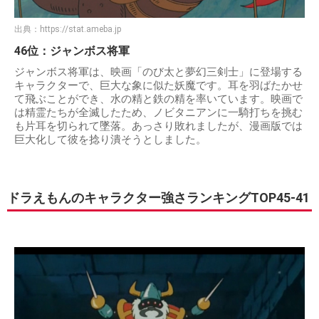
出典：
https://stat.ameba.jp
46位：ジャンボス将軍
ジャンボス将軍は、映画「のび太と夢幻三剣士」に登場する
キャラクターで、巨大な象に似た妖魔です。耳を羽ばたかせ
て飛ぶことができ、水の精と鉄の精を率いています。映画で
は精霊たちが全滅したため、ノビタニアンに一騎打ちを挑む
も片耳を切られて墜落。あっさり敗れましたが、漫画版では
巨大化して彼を捻り潰そうとしました。
ドラえもんのキャラクター強さランキングTOP45-41