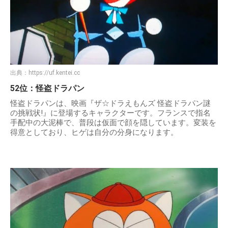
出典：
https://uf.kentei.cc
52位：怪盗ドラパン
怪盗ドラパンは、映画『ザ☆ドラえもんズ 怪盗ドラパン謎
の挑戦状!』に登場するキャラクターです。フランスで指名
手配中の大泥棒で、普段は仮面で顔を隠しています。変装を
得意としており、ヒゲは自分の分身になります。