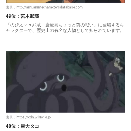
出典：
http://ami.animecharactersdatabase.com
49位：宮本武蔵
「のび太ｖｓ武蔵 巌流島ちょっと前の戦い」に登場するキ
ャラクターで、歴史上の有名な人物として知られています。
出典：
https://cdn.wikiwiki.jp
48位：巨大タコ