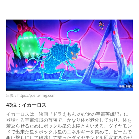
出典：
https://pbs.twimg.com
43位：イカーロス
イカーロスは、映画『ドラえもん のび太の宇宙英雄記』に
登場する宇宙海賊の首領で、かなり体が老化しており、体を
若返らせるためにポックル星の太陽ともいえる、ダイヤモン
ドで出来た星をポックル星のエネルギーを集めて、ビームで
狙い撃ちにして破壊して散ったダイヤモンドを回収するのが