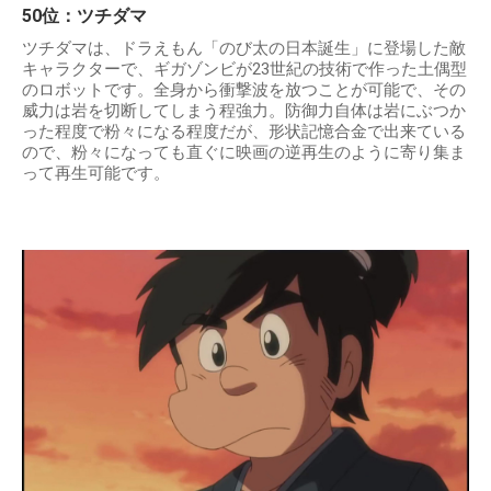
50位：ツチダマ
ツチダマは、ドラえもん「のび太の日本誕生」に登場した敵
キャラクターで、ギガゾンビが23世紀の技術で作った土偶型
のロボットです。全身から衝撃波を放つことが可能で、その
威力は岩を切断してしまう程強力。防御力自体は岩にぶつか
った程度で粉々になる程度だが、形状記憶合金で出来ている
ので、粉々になっても直ぐに映画の逆再生のように寄り集ま
って再生可能です。