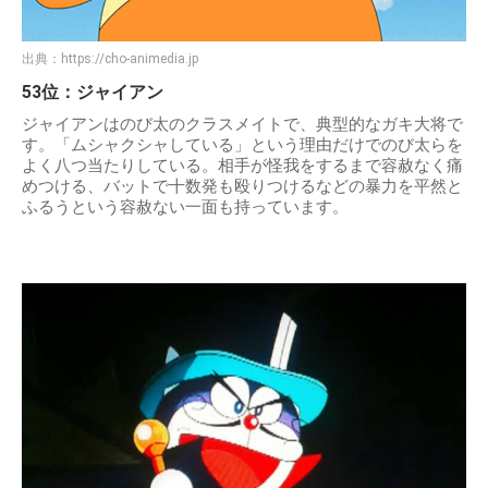
出典：
https://cho-animedia.jp
53位：ジャイアン
ジャイアンはのび太のクラスメイトで、典型的なガキ大将で
す。「ムシャクシャしている」という理由だけでのび太らを
よく八つ当たりしている。相手が怪我をするまで容赦なく痛
めつける、バットで十数発も殴りつけるなどの暴力を平然と
ふるうという容赦ない一面も持っています。