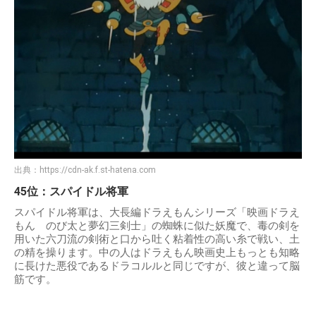
出典：
https://cdn-ak.f.st-hatena.com
45位：スパイドル将軍
スパイドル将軍は、大長編ドラえもんシリーズ「映画ドラえ
もん のび太と夢幻三剣士」の蜘蛛に似た妖魔で、毒の剣を
用いた六刀流の剣術と口から吐く粘着性の高い糸で戦い、土
の精を操ります。中の人はドラえもん映画史上もっとも知略
に長けた悪役であるドラコルルと同じですが、彼と違って脳
筋です。