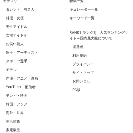
カテゴリ
特集一覧
タレント・有名人
キュレーター一覧
俳優・女優
キーワード一覧
男性アイドル
RANK1[ランク1]｜人気ランキングサ
女性アイドル
イト～国内最大級について
お笑い芸人
運営者
歌手・アーティスト
利用規約
スポーツ選手
プライバシー
モデル
サイトマップ
声優・アニメ・漫画
お問い合せ
YouTuber・配信者
PC版
テレビ・映画
韓国・アジア
海外・世界
生活雑貨
家電製品