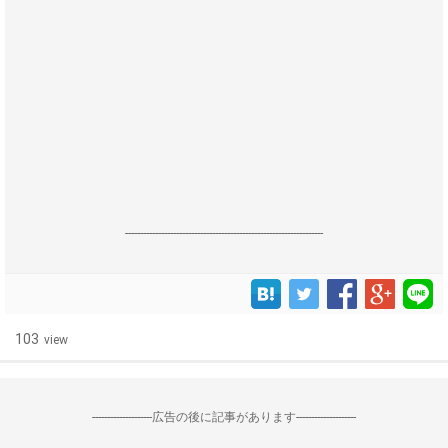
------------------------------------------------------------------
103
view
--------------------広告の後に記事があります--------------------