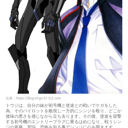
出典：
https://blog-imgs-51.fc2.com
トウジは、自分の妹が初号機と使途との戦いでケガをした
為、そのパイロットを敵視し一方的にシンジを殴り、どこか
後味の悪さを感じながら立ち去ります。その後、使途を迎撃
する初号機のエントリープラグに乗るはめになり、戦うシン
ジの葛藤、苦悩、恐怖を知る事でシンジに心を開きます。