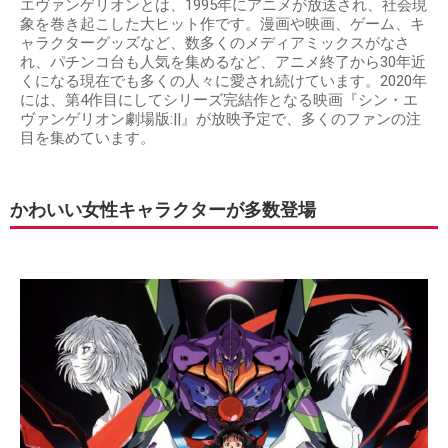
エヴァンゲリオンとは、1995年にアニメが放送され、社会現
象を巻き起こした大ヒット作です。漫画や映画、ゲーム、キ
ャラクターグッズなど、数多くのメディアミックスがなさ
れ、パチンコ台も人気を集めるなど、アニメ終了から30年近
くになる現在でも多くの人々に愛され続けています。2020年
には、第4作目にしてシリーズ完結作となる映画『シン・エ
ヴァンゲリオン劇場版:||』が放映予定で、多くのファンの注
目を集めています。
かわいい女性キャラクターが多数登場