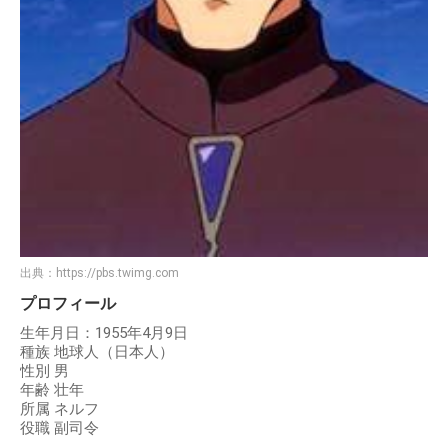
出典：
https://pbs.twimg.com
プロフィール
生年月日：1955年4月9日
種族 地球人（日本人）
性別 男
年齢 壮年
所属 ネルフ
役職 副司令