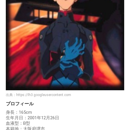
出典：
https://lh3.googleusercontent.com
プロフィール
身長：165cm
生年月日：2001年12月26日
血液型：B型
本籍地：大阪府堺市