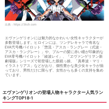
出典：
https://36ch.com
エヴァンゲリオンには魅力的なかわいい女性キャラクターが
多数登場します。ヒロインには、ツンデレキャラで有名な
EVA弐号機パイロット「惣流・アスカ・ラングレー（式波・
アスカ・ラングレー）」や、ブルーの髪に赤い瞳が印象的な
EVA零号機パイロット「綾波レイ」、『ヱヴァンゲリヲン新
劇場版』シリーズで初登場した眼鏡っ娘、「真希波・マリ・
イラストリアス」などがおり、個性豊かな美少女キャラが揃
っており、男性だけに限らず、女性からも多くの支持を集め
ています。
エヴァンゲリオンの登場人物キャラクター人気ラン
キングTOP18-1