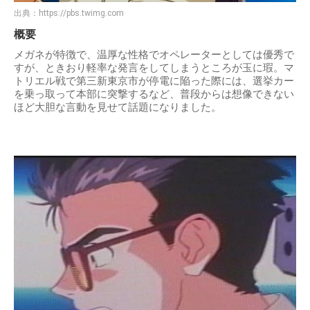
出典：
https://pbs.twimg.com
概要
メガネが特徴で、温厚な性格でオペレーターとしては優秀で
すが、ときおり軽率な発言をしてしまうところが玉に瑕。マ
トリエル戦で第三新東京市が停電に陥った際には、選挙カー
を乗っ取って本部に突撃するなど、普段からは想像できない
ほど大胆な言動を見せて話題になりました。