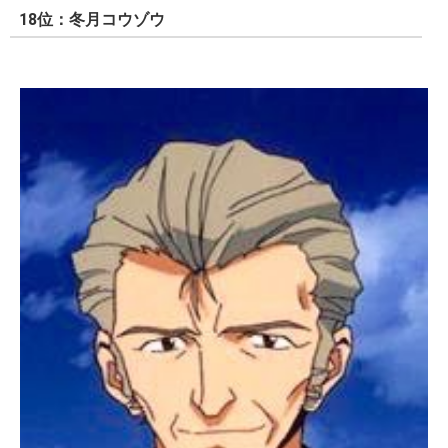
18位：冬月コウゾウ