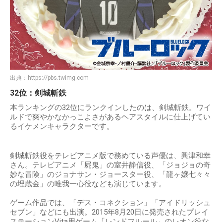
出典：
https://pbs.twimg.com
32位：剣城斬鉄
本ランキングの32位にランクインしたのは、剣城斬鉄。ワイ
ルドで爽やかなかっこよさがあるヘアスタイルに仕上げてい
るイケメンキャラクターです。
剣城斬鉄役をテレビアニメ版で務めている声優は、興津和幸
さん。テレビアニメ「屍鬼」の室井静信役、「ジョジョの奇
妙な冒険」のジョナサン・ジョースター役、「龍ヶ嬢七々々
の埋蔵金」の唯我一心役なども演じています。
ゲーム作品では、「デス・コネクション」「アイドリッシュ
セブン」などにも出演。2015年8月20日に発売されたプレイ
ステーションVita用ゲーム「レンドフルール」のレオン役な