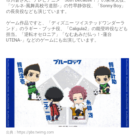
市川蒼さん。テレビアニメ「Just Because！」の泉瑛太役、
「ツルネ-風舞高校弓道部-」の竹早静弥役、「Sonny Boy」
の長良役なども演じています。
ゲーム作品ですと、「ディズニー ツイステッドワンダーラ
ンド」のラギー・ブッチ役、「Caligula2」の能登吟役なども
担当。「逆転オセロニア」「なむあみだ仏っ！-蓮台
UTENA-」などのゲームにも出演しています。
出典：
https://pbs.twimg.com