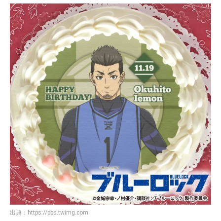
出典：
https://pbs.twimg.com