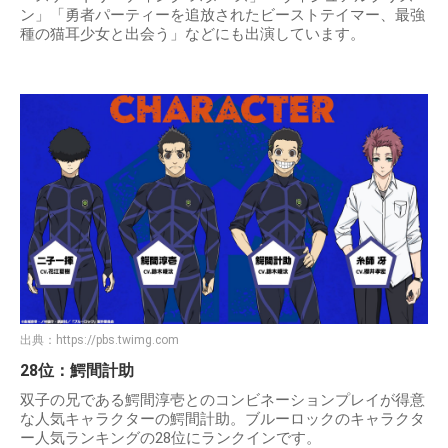
ン」「勇者パーティーを追放されたビーストテイマー、最強
種の猫耳少女と出会う」などにも出演しています。
出典：
https://pbs.twimg.com
28位：鰐間計助
双子の兄である鰐間淳壱とのコンビネーションプレイが得意
な人気キャラクターの鰐間計助。ブルーロックのキャラクタ
ー人気ランキングの28位にランクインです。