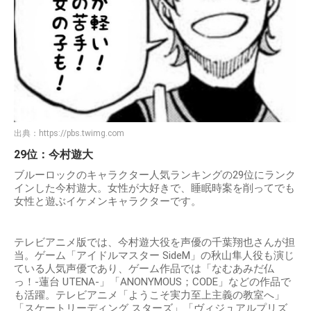
出典：
https://pbs.twimg.com
29位：今村遊大
ブルーロックのキャラクター人気ランキングの29位にランク
インした今村遊大。女性が大好きで、睡眠時案を削ってでも
女性と遊ぶイケメンキャラクターです。
テレビアニメ版では、今村遊大役を声優の千葉翔也さんが担
当。ゲーム「アイドルマスター SideM」の秋山隼人役も演じ
ている人気声優であり、ゲーム作品では「なむあみだ仏
っ！-蓮台 UTENA-」「ANONYMOUS；CODE」などの作品で
も活躍。テレビアニメ「ようこそ実力至上主義の教室へ」
「スケートリーディング スターズ」「ヴィジュアルプリズ