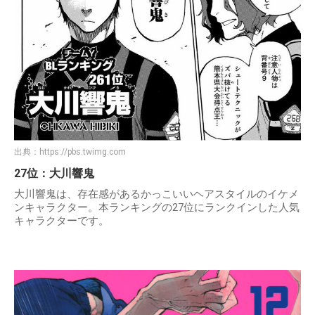
出典：
https://pbs.twimg.com
27位：大川響鬼
大川響鬼は、存在感があるかっこいいヘアスタイルのイケメ
ンキャラクター。本ランキングの27位にランクインした人気
キャラクターです。