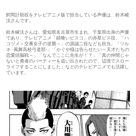
鰐間計助役をテレビアニメ版で担当している声優は、鈴木崚
汰さんです。
鈴木崚汰さんは、愛知県名古屋市生まれ、千葉県出身の声優
であり、テレビアニメ「錆喰いビスコ」の赤星ビス役、「ハ
コヅメ～交番女子の逆襲～」の源誠二役なども担当。「ツル
ネ -風舞高校弓道部-」「かぐや様は告らせたい～天才たちの
恋愛頭脳戦～」「なんでここに先生が！？」「真の仲間じゃ
ないと勇者のパーティーを追い出されたので、辺境でスロー
ライフすることにしました」などのテレビアニメでも活躍し
ています。