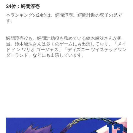
24位：鰐間淳壱
本ランキングの24位は、鰐間淳壱。鰐間計助の双子の兄で
す。
鰐間淳壱役も、鰐間計助役も務めている鈴木崚汰さんが担
当。鈴木崚汰さんは多くのゲームにも出演しており、「メイ
ド イン ワリオ ゴージャス」「ディズニー ツイステッドワン
ダーランド」などにも出演しています。