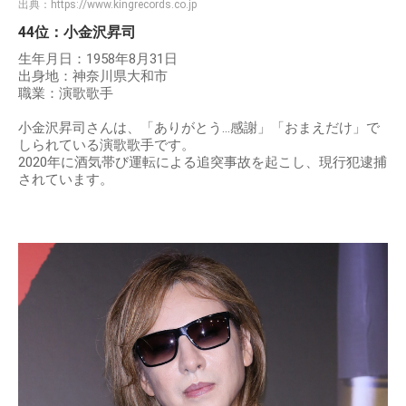
出典：
https://www.kingrecords.co.jp
44位：小金沢昇司
生年月日：1958年8月31日
出身地：神奈川県大和市
職業：演歌歌手
小金沢昇司さんは、「ありがとう…感謝」「おまえだけ」で
しられている演歌歌手です。
2020年に酒気帯び運転による追突事故を起こし、現行犯逮捕
されています。