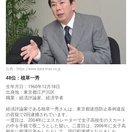
出典：
https://www.data-max.co.jp
48位：植草一秀
生年月日：1960年12月18日
出身地：東京都江戸川区
職業：経済評論家、経済学者
経済評論家である植草一秀さんは、東京都迷惑防止条例違反
の容疑で2回逮捕されています。
一度目は、2004年にエスカレーターで女子高校生のスカート
の中を手鏡で覗こうとした疑い。二度目は、2006年に女子高
校生に痴漢行為をしたとして、現行犯逮捕となりました。