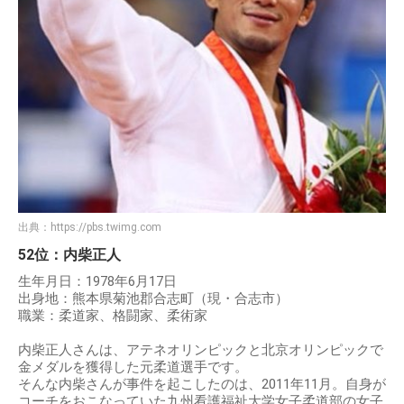
出典：
https://pbs.twimg.com
52位：内柴正人
生年月日：1978年6月17日
出身地：熊本県菊池郡合志町（現・合志市）
職業：柔道家、格闘家、柔術家
内柴正人さんは、アテネオリンピックと北京オリンピックで
金メダルを獲得した元柔道選手です。
そんな内柴さんが事件を起こしたのは、2011年11月。自身が
コーチをおこなっていた九州看護福祉大学女子柔道部の女子