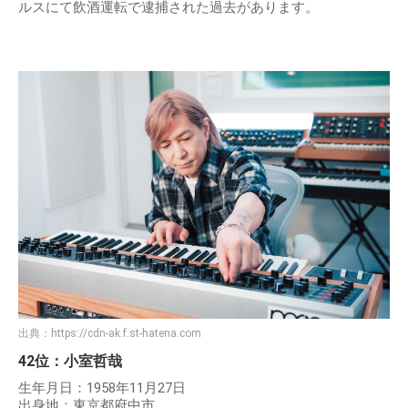
ルスにて飲酒運転で逮捕された過去があります。
出典：
https://cdn-ak.f.st-hatena.com
42位：小室哲哉
生年月日：1958年11月27日
出身地：東京都府中市