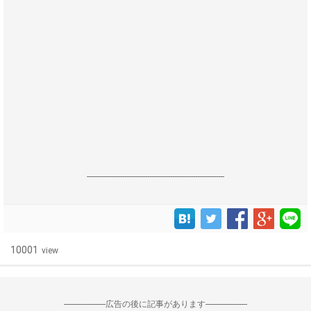
------------------------------------------------------------------
10001
view
--------------------広告の後に記事があります--------------------