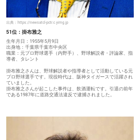
出典：
https://newsatcl-pctr.c.yimg.jp
51位：掛布雅之
生年月日：1955年5月9日
出身地：千葉県千葉市中央区
職業：元プロ野球選手（内野手）、野球解説者・評論家、指
導者、タレント
掛布雅之さんは、野球解説者や指導者として活動している元
プロ野球選手です。現役時代は、阪神タイガースで活躍され
ていました。
掛布雅之さんが起こした事件は、飲酒運転です。引退の前年
である1987年に道路交通法違反で逮捕されました。