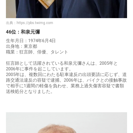
出典：
https://pbs.twimg.com
46位：和泉元彌
生年月日：1974年6月4日
出身地：東京都
職業：狂言師、俳優、タレント
狂言師として活躍されている和泉元彌さんは、2005年と
2006年に事件を起こしています。
2005年は、複数回にわたる駐車違反の出頭要請に応じず、道
路交通法違反の容疑で逮捕。2006年は、バイクとの接触事故
で相手に1週間の軽傷を負わせ、業務上過失傷害容疑で書類
送検処分となりました。