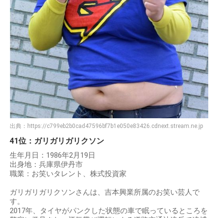
出典：
https://c799eb2b0cad47596bf7b1e050e83426.cdnext.stream.ne.jp
41位：ガリガリガリクソン
生年月日：1986年2月19日
出身地：兵庫県伊丹市
職業：お笑いタレント、株式投資家
ガリガリガリクソンさんは、吉本興業所属のお笑い芸人で
す。
2017年、タイヤがパンクした状態の車で眠っているところを