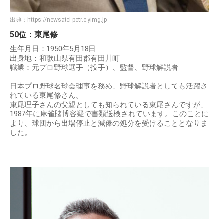
出典：
https://newsatcl-pctr.c.yimg.jp
50位：東尾修
生年月日：1950年5月18日
出身地：和歌山県有田郡有田川町
職業：元プロ野球選手（投手）、監督、野球解説者
日本プロ野球名球会理事を務め、野球解説者としても活躍さ
れている東尾修さん。
東尾理子さんの父親としても知られている東尾さんですが、
1987年に麻雀賭博容疑で書類送検されています。このことに
より、球団から出場停止と減俸の処分を受けることとなりま
した。