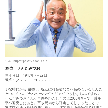
出典：
https://post.tv-asahi.co.jp
39位：せんだみつお
生年月日：1947年7月29日
職業：タレント、コメディアン
子役時代から活躍し、現在は司会者などを務めているせんだ
みつおさん。”ナハッナハッ”のギャグでもおなじみですね。
せんだみつおさんが事件を起こしたのは2000年9月で、乗用
車へ追突したあとに事故現場から逃走してしまったことで、
道路交通法（救護義務）違反および業務上過失致傷で逮捕さ