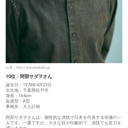
出典：
http://otonakeikaku.jp
10位：阿部サダヲさん
誕生日：1970年4月23日
出生地：千葉県松戸市
身長：164cm
血液型：A型
事務所：大人計画
阿部サダヲさんは、個性的な演技で日本を代表する俳優の一
人です。一重ですが、大きな目が印象的で、演技でも目力を