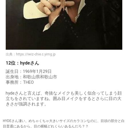
出典：
https://iwiz-chie.c.yimg.jp
12位：hydeさん
誕生日：1969年1月29日
出身地：和歌山県和歌山市
事務所：THEO
hydeさんと言えば、奇抜なメイクも美しく似合ってしまう顔
立ちをされていますね。囲み目メイクをするとさらに目の大
きさが強調されます。
HYDEさん凄い、めちゃくちゃ大きいサイズのカラコンなのに、目頭の部分と白
目普通にあるから、目の横幅どれくらいあるんだろ？？