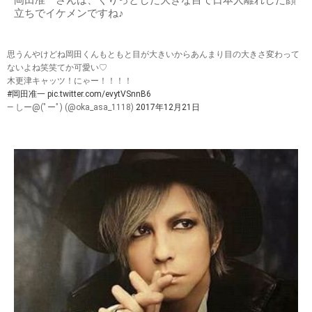
岡田准一さんは、くりっとした大きな目で日本人離れした顔
立ちでイケメンですね♪
思うんやけどね岡田くんもともと目が大きいからあんまり目の大きさ変わって
ないよね笑笑てか可愛い♡
木更津キャッツ！にゃー！！！！
#岡田准一
pic.twitter.com/evytVSnnB6
— しー@(ﾟーﾟ) (@oka_asa_1118)
2017年12月21日