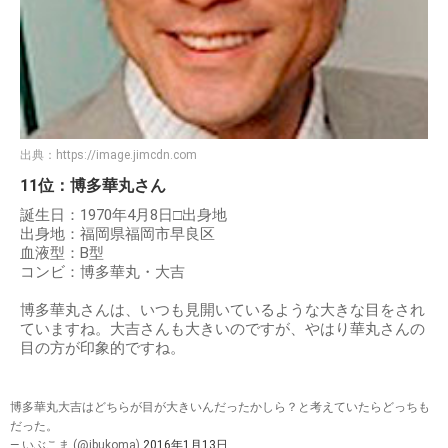
出典：
https://image.jimcdn.com
11位：博多華丸さん
誕生日：1970年4月8日□出身地
出身地：福岡県福岡市早良区
血液型：B型
コンビ：博多華丸・大吉
博多華丸さんは、いつも見開いているような大きな目をされ
ていますね。大吉さんも大きいのですが、やはり華丸さんの
目の方が印象的ですね。
博多華丸大吉はどちらが目が大きいんだったかしら？と考えていたらどっちも
だった。
— いぶこま (@ibukoma)
2016年1月13日