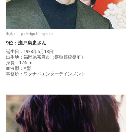
出典：
https://eiga.k-img.com
9位：瀬戸康史さん
誕生日：1988年5月18日
出生地：福岡県嘉麻市（嘉穂郡稲築町）
身長：174cm
血液型：A型
事務所：ワタナベエンターテインメント