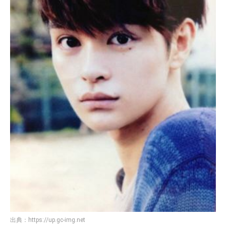
出典：
https://up.gc-img.net