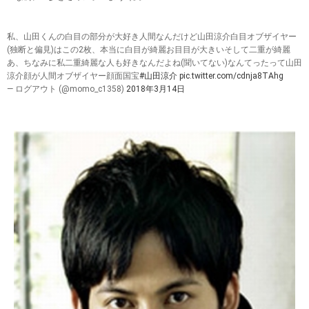
私、山田くんの白目の部分が大好き人間なんだけど山田涼介白目オブザイヤー
(独断と偏見)はこの2枚、本当に白目が綺麗お目目が大きいそして二重が綺麗
あ、ちなみに私二重綺麗な人も好きなんだよね(聞いてない)なんてったって山田
涼介顔が人間オブザイヤー顔面国宝
#山田涼介
pic.twitter.com/cdnja8TAhg
— ログアウト (@momo_c1358)
2018年3月14日