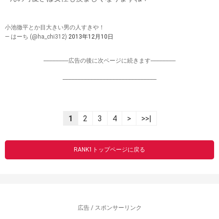
小池徹平とか目大きい男の人すきや！
— はーち (@ha_chi312)
2013年12月10日
-----------------広告の後に次ページに続きます-----------------
----------------------------------------------------------------
1
2
3
4
>
>>|
RANK1トップページに戻る
広告 / スポンサーリンク