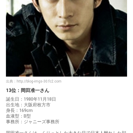
出典：
http://blog-imgs-30.fc2.com
13位：岡田准一さん
誕生日：1980年11月18日
出生地：大阪府枚方市
身長：169cm
血液型：B型
事務所：ジャニーズ事務所