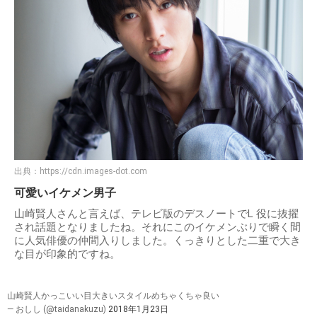
出典：
https://cdn.images-dot.com
可愛いイケメン男子
山崎賢人さんと言えば、テレビ版のデスノートでL 役に抜擢
され話題となりましたね。それにこのイケメンぶりで瞬く間
に人気俳優の仲間入りしました。くっきりとした二重で大き
な目が印象的ですね。
山崎賢人かっこいい目大きいスタイルめちゃくちゃ良い
— おしし (@taidanakuzu)
2018年1月23日