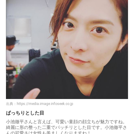
出典：
https://media.image.infoseek.co.jp
ぱっちりとした目
小池徹平さんと言えば、可愛い童顔の顔立ちが魅力ですね。
綺麗に形の整った二重でパッチリとした目です。小池徹平さ
んの可愛さは女性も羨ましくなりますね！