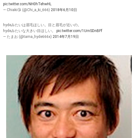
pic.twitter.com/NH0hTehwHL
— Chiaki😘 (@Chi_a_ki_666)
2018年6月10日
hydeみたいは眉毛ほしい。目と眉毛が近いの。
hydeみたいな大きい目ほしい。
pic.twitter.com/1UrnSDnBFf
— たまお (@tama_hyde666x)
2014年7月19日