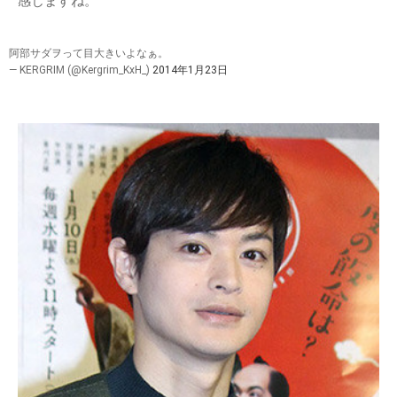
感じますね。
阿部サダヲって目大きいよなぁ。
— KERGRIM (@Kergrim_KxH_)
2014年1月23日