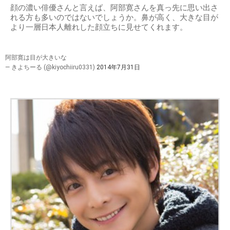
顔の濃い俳優さんと言えば、阿部寛さんを真っ先に思い出さ
れる方も多いのではないでしょうか。鼻が高く、大きな目が
より一層日本人離れした顔立ちに見せてくれます。
阿部寛は目が大きいな
— きよちーる (@kiyochiiru0331)
2014年7月31日