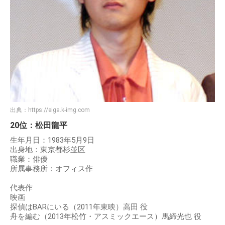
出典：
https://eiga.k-img.com
20位：松田龍平
生年月日：1983年5月9日
出身地：東京都杉並区
職業：俳優
所属事務所：オフィス作
代表作
映画
探偵はBARにいる（2011年東映）高田 役
舟を編む（2013年松竹・アスミックエース）馬締光也 役