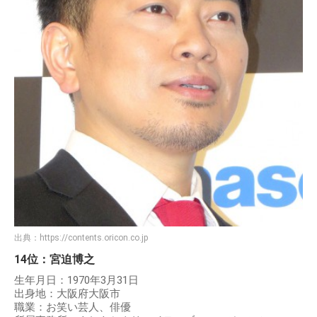
出典：
https://contents.oricon.co.jp
14位：宮迫博之
生年月日：1970年3月31日
出身地：大阪府大阪市
職業：お笑い芸人、俳優