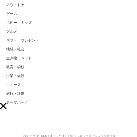
アウトドア
ゲーム
ベビー・キッズ
グルメ
ギフト・プレゼント
地域・社会
生き物・ペット
教育・学校
企業・会社
ニュース
旅行・鉄道
テーマパーク
Copyright (C) RANK1[ランク1]｜人気ランキングサイト～国内最大級