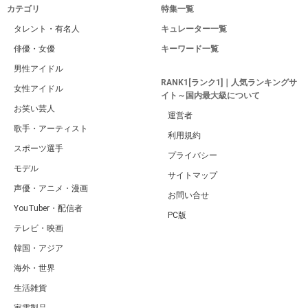
カテゴリ
特集一覧
タレント・有名人
キュレーター一覧
俳優・女優
キーワード一覧
男性アイドル
RANK1[ランク1]｜人気ランキングサ
女性アイドル
イト～国内最大級について
お笑い芸人
運営者
歌手・アーティスト
利用規約
スポーツ選手
プライバシー
モデル
サイトマップ
声優・アニメ・漫画
お問い合せ
YouTuber・配信者
PC版
テレビ・映画
韓国・アジア
海外・世界
生活雑貨