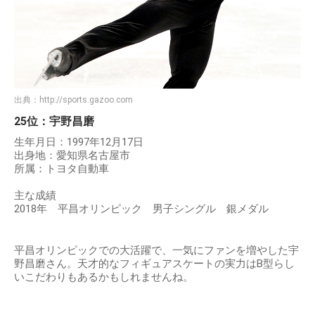
出典：
http://sports.gazoo.com
25位：宇野昌磨
生年月日：1997年12月17日
出身地：愛知県名古屋市
所属：トヨタ自動車
主な成績
2018年 平昌オリンピック 男子シングル 銀メダル
平昌オリンピックでの大活躍で、一気にファンを増やした宇
野昌磨さん。天才的なフィギュアスケートの実力はB型らし
いこだわりもあるかもしれませんね。