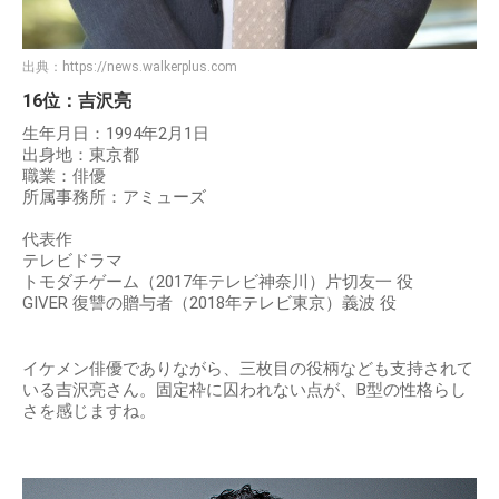
出典：
https://news.walkerplus.com
16位：吉沢亮
生年月日：1994年2月1日
出身地：東京都
職業：俳優
所属事務所：アミューズ
代表作
テレビドラマ
トモダチゲーム（2017年テレビ神奈川）片切友一 役
GIVER 復讐の贈与者（2018年テレビ東京）義波 役
イケメン俳優でありながら、三枚目の役柄なども支持されて
いる吉沢亮さん。固定枠に囚われない点が、B型の性格らし
さを感じますね。