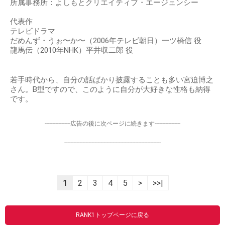
所属事務所：よしもとクリエイティブ・エージェンシー
代表作
テレビドラマ
だめんず・うぉ〜か〜（2006年テレビ朝日）一ツ橋信 役
龍馬伝（2010年NHK）平井収二郎 役
若手時代から、自分の話ばかり披露することも多い宮迫博之
さん。B型ですので、このように自分が大好きな性格も納得
です。
-----------------広告の後に次ページに続きます-----------------
----------------------------------------------------------------
1
2
3
4
5
>
>>|
RANK1トップページに戻る