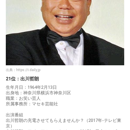
出典：
https://i.daily.jp
21位：出川哲朗
生年月日：1964年2月13日
出身地：神奈川県横浜市神奈川区
職業：お笑い芸人
所属事務所：マセキ芸能社
出演番組
出川哲朗の充電させてもらえませんか？（2017年-テレビ東
京）