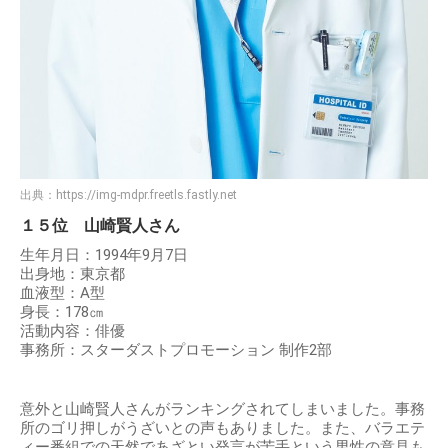
出典：
https://img-mdpr.freetls.fastly.net
１５位 山崎賢人さん
生年月日：1994年9月7日
出身地：東京都
血液型：A型
身長：178㎝
活動内容：俳優
事務所：スターダストプロモーション 制作2部
意外と山崎賢人さんがランキングされてしまいました。事務
所のゴリ押しがうざいとの声もありました。また、バラエテ
ィー番組での天然であざとい発言が苦手という男性の意見も