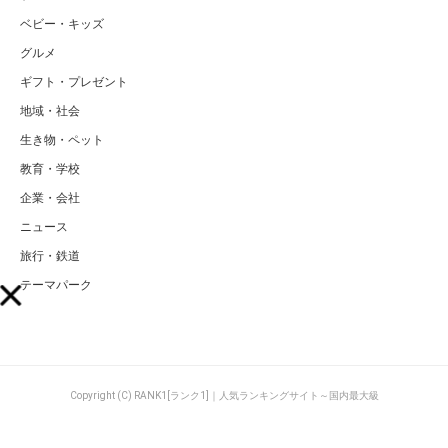
ベビー・キッズ
グルメ
ギフト・プレゼント
地域・社会
生き物・ペット
教育・学校
企業・会社
ニュース
旅行・鉄道
テーマパーク
Copyright (C) RANK1[ランク1]｜人気ランキングサイト～国内最大級