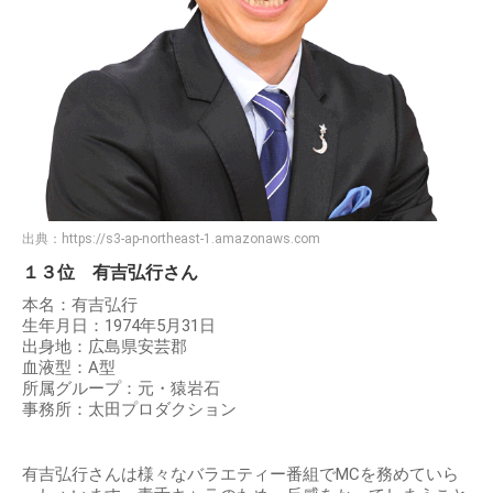
出典：
https://s3-ap-northeast-1.amazonaws.com
１３位 有吉弘行さん
本名：有吉弘行
生年月日：1974年5月31日
出身地：広島県安芸郡
血液型：A型
所属グループ：元・猿岩石
事務所：太田プロダクション
有吉弘行さんは様々なバラエティー番組でMCを務めていら