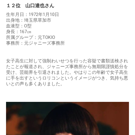
１２位 山口達也さん
生年月日：1972年1月10日
出身地：埼玉県草加市
血液型：O型
身長：167㎝
所属グループ：元TOKIO
事務所：元ジャニーズ事務所
女子高生に対して強制わいせつを行った容疑で書類送検され
たことが報道され、ジャニーズ事務所から無期限謹慎処分を
受け、芸能界を引退されました。やはりこの年齢で女子高生
に手を出すというロリコンというイメージがつき、気持ち悪
いとの声も多くありました。