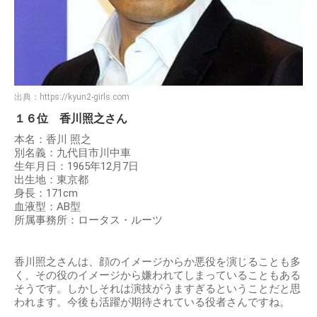
出典：
https://kyun2-girls.com
１６位 香川照之さん
本名：香川 照之
別名義：九代目市川中車
生年月日：1965年12月7日
出生地：東京都
身長：171cm
血液型：AB型
所属事務所：ロータス・ルーツ
香川照之さんは、顔のイメージからか悪役を演じることも多
く、その役のイメージから嫌われてしまっていることもある
そうです。しかしそれは演技がうますぎるということだと思
われます。今後も活躍が期待されている役者さんですね。