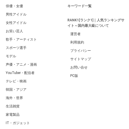
俳優・女優
キーワード一覧
男性アイドル
RANK1[ランク1]｜人気ランキングサ
女性アイドル
イト～国内最大級について
お笑い芸人
運営者
歌手・アーティスト
利用規約
スポーツ選手
プライバシー
モデル
サイトマップ
声優・アニメ・漫画
お問い合せ
YouTuber・配信者
PC版
テレビ・映画
韓国・アジア
海外・世界
生活雑貨
家電製品
IT・ガジェット