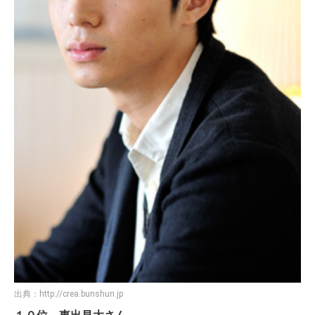
出典：
http://crea.bunshun.jp