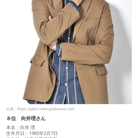
出典：
https://parts.news-postseven.com
８位 向井理さん
本名：向井 理
生年月日：1982年2月7日