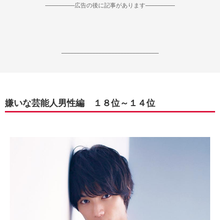
--------------------広告の後に記事があります--------------------
------------------------------------------------------------------
嫌いな芸能人男性編 １８位～１４位