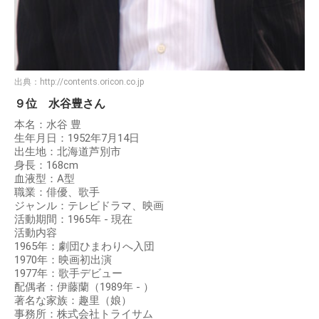
出典：
http://contents.oricon.co.jp
９位 水谷豊さん
本名：水谷 豊
生年月日：1952年7月14日
出生地：北海道芦別市
身長：168cm
血液型：A型
職業：俳優、歌手
ジャンル：テレビドラマ、映画
活動期間：1965年 - 現在
活動内容
1965年：劇団ひまわりへ入団
1970年：映画初出演
1977年：歌手デビュー
配偶者：伊藤蘭（1989年 - ）
著名な家族：趣里（娘）
事務所：株式会社トライサム