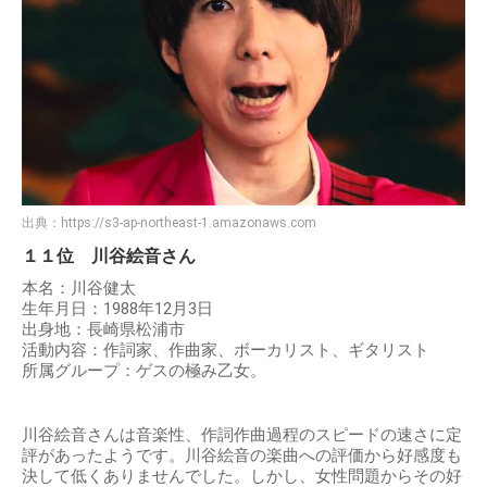
出典：
https://s3-ap-northeast-1.amazonaws.com
１１位 川谷絵音さん
本名：川谷健太
生年月日：1988年12月3日
出身地：長崎県松浦市
活動内容：作詞家、作曲家、ボーカリスト、ギタリスト
所属グループ：ゲスの極み乙女。
川谷絵音さんは音楽性、作詞作曲過程のスピードの速さに定
評があったようです。川谷絵音の楽曲への評価から好感度も
決して低くありませんでした。しかし、女性問題からその好