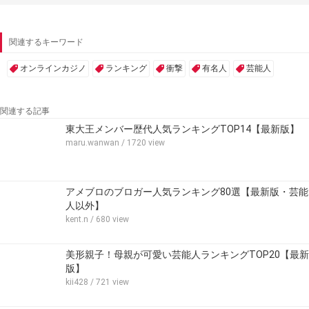
関連するキーワード
オンラインカジノ
ランキング
衝撃
有名人
芸能人
関連する記事
東大王メンバー歴代人気ランキングTOP14【最新版】
maru.wanwan
/ 1720 view
アメブロのブロガー人気ランキング80選【最新版・芸能
人以外】
kent.n
/ 680 view
美形親子！母親が可愛い芸能人ランキングTOP20【最新
版】
kii428
/ 721 view