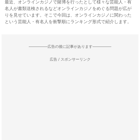
最近、オンラインカジノで賭博を行ったとして様々な芸能人・有
名人が書類送検されるなどオンラインカジノをめぐる問題が広が
りを見せています。そこで今回は、オンラインカジノに関わった
という芸能人・有名人を衝撃順にランキング形式で紹介します。
--------------------広告の後に記事があります--------------------
広告 / スポンサーリンク