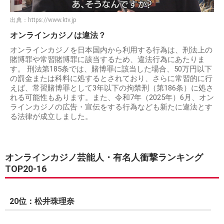
出典：
https://www.ktv.jp
オンラインカジノは違法？
オンラインカジノを日本国内から利用する行為は、刑法上の
賭博罪や常習賭博罪に該当するため、違法行為にあたりま
す。 刑法第185条では、賭博罪に該当した場合、50万円以下
の罰金または科料に処するとされており、さらに常習的に行
えば、常習賭博罪として3年以下の拘禁刑（第186条）に処さ
れる可能性もあります。また、令和7年（2025年）6月、オン
ラインカジノの広告・宣伝をする行為なども新たに違法とす
る法律が成立しました。
オンラインカジノ芸能人・有名人衝撃ランキング
TOP20-16
20位：松井珠理奈