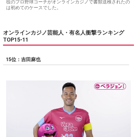
役のプロ野球コーチがオンラインカジノで書類送検されたの
は初めてのケースでした。
オンラインカジノ芸能人・有名人衝撃ランキング
TOP15-11
15位：吉田麻也