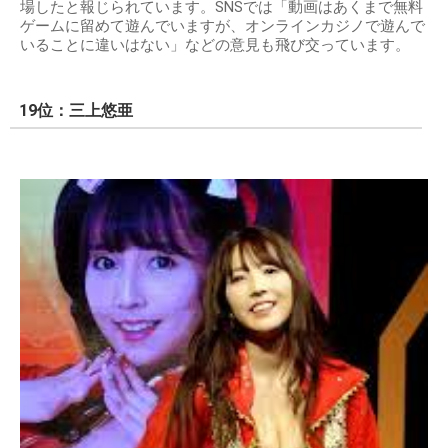
場したと報じられています。 SNSでは「動画はあくまで無料
ゲームに留めて遊んでいますが、オンラインカジノで遊んで
いることに違いはない」などの意見も飛び交っています。
19位：三上悠亜