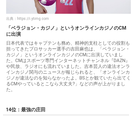
出典：
https://i.ytimg.com
「ベラジョン・カジノ」というオンラインカジノのCM
に出演
日本代表ではキャプテンも務め、精神的支柱としての役割も
担ってきたプロサッカー選手の吉田麻也は、「ベラジョン・
カジノ」というオンラインカジノのCMに出演していまし
た。CMはスポーツ専門インターネットチャンネル『DAZN』
や民放、ラジオにも流れていました。吉本芸人の違法オンラ
インカジノ関与のニュースが報じられると、「オンラインカ
ジノが違法なのを知らなかったよ。BSとか観ていたら出てく
るCMやっているとこなら大丈夫?」などの声が上がりまし
た。
14位：最強の庄田