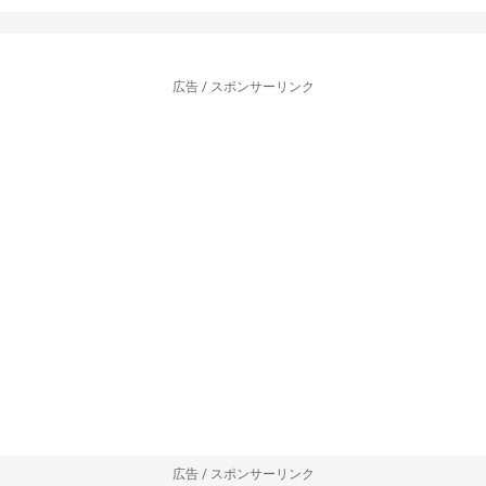
広告 / スポンサーリンク
広告 / スポンサーリンク