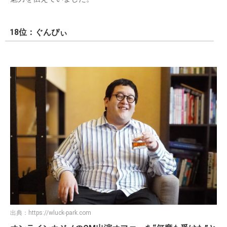
18位：ぐんぴぃ
出典：
https://wluck-park.com