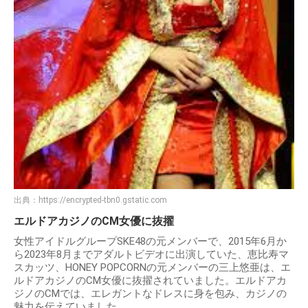
出典：
https://encrypted-tbn0.gstatic.com
エルドアカジノのCM女優に抜擢
女性アイドルグループSKE48の元メンバーで、2015年6月か
ら2023年8月までアダルトビデオに出演していた、恵比寿マ
スカッツ、HONEY POPCORNの元メンバーの三上悠亜は、エ
ルドアカジノのCM女優に抜擢されていました。エルドアカ
ジノのCMでは、エレガントなドレスに身を包み、カジノの
魅力を伝えていました。