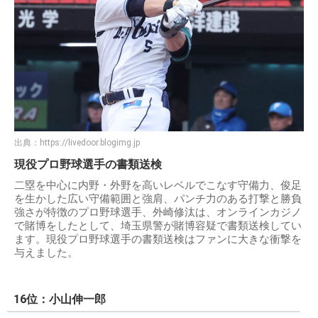
出典：
https://livedoor.blogimg.jp
現役プロ野球選手の書類送検
二塁を中心に内野・外野を高いレベルでこなす守備力、俊足
を生かした広い守備範囲と強肩、パンチ力のある打撃と勝負
強さが特徴のプロ野球選手、外崎修汰は、オンラインカジノ
で賭博をしたとして、埼玉県警が賭博容疑で書類送検してい
ます。現役プロ野球選手の書類送検はファンに大きな衝撃を
与えました。
16位：小山伸一郎