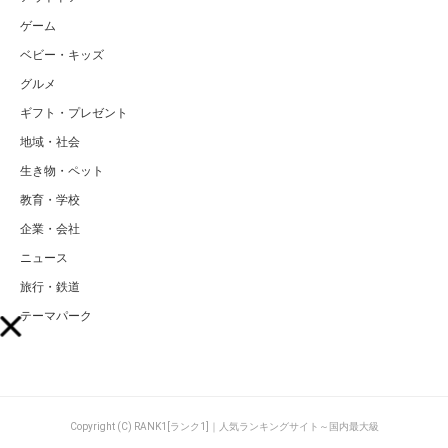
ゲーム
ベビー・キッズ
グルメ
ギフト・プレゼント
地域・社会
生き物・ペット
教育・学校
企業・会社
ニュース
旅行・鉄道
テーマパーク
Copyright (C) RANK1[ランク1]｜人気ランキングサイト～国内最大級