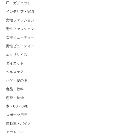
IT・ガジェット
インテリア・家具
女性ファッション
男性ファッション
女性ビューティー
男性ビューティー
エクササイズ
ダイエット
ヘルスケア
ハゲ・髪の毛
食品・飲料
恋愛・結婚
本・CD・DVD
スポーツ用品
自動車・バイク
アウトドア