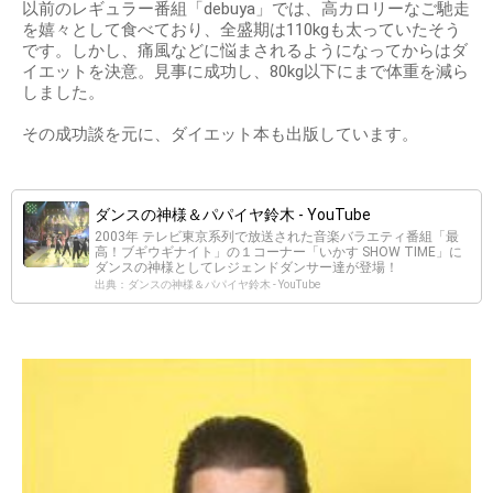
以前のレギュラー番組「debuya」では、高カロリーなご馳走
を嬉々として食べており、全盛期は110kgも太っていたそう
です。しかし、痛風などに悩まされるようになってからはダ
イエットを決意。見事に成功し、80kg以下にまで体重を減ら
しました。
その成功談を元に、ダイエット本も出版しています。
ダンスの神様＆パパイヤ鈴木 - YouTube
2003年 テレビ東京系列で放送された音楽バラエティ番組「最
高！ブギウギナイト」の１コーナー「いかす SHOW TIME」に
ダンスの神様としてレジェンドダンサー達が登場！
出典：ダンスの神様＆パパイヤ鈴木 - YouTube