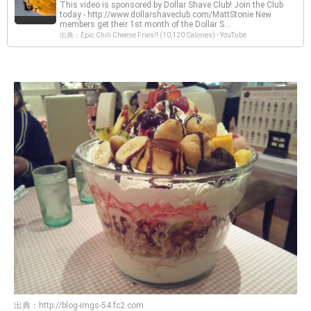
This video is sponsored by Dollar Shave Club! Join the Club
today - http://www.dollarshaveclub.com/MattStonie New
members get their 1st month of the Dollar S...
出典：Epic Chili Cheese Fries!! (10,120 Calories) - YouTube
出典：
http://blog-imgs-54.fc2.com