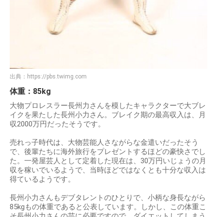
出典：
https://pbs.twimg.com
体重：85kg
大物プロレスラー長州力さんを模したキャラクターで大ブレ
イクを果たした長州小力さん。ブレイク期の最高収入は、月
収2000万円だったそうです。
売れっ子時代は、大物芸能人さながらな金遣いだったそう
で、後輩たちに海外旅行をプレゼントするほどの豪快さでし
た。一発屋芸人として定着した現在は、30万円いじょうの月
収を稼いでいるようで、当時ほどではなくとも十分な収入は
得ているようです。
長州小力さんもデブタレントのひとりで、小柄な身長ながら
85kgもの体重であると公表しています。しかし、この体重こ
そ長州小力さんの芸に必要ですので、ダイエットしてしまう