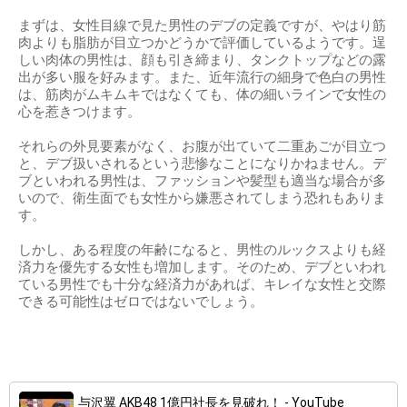
まずは、女性目線で見た男性のデブの定義ですが、やはり筋
肉よりも脂肪が目立つかどうかで評価しているようです。逞
しい肉体の男性は、顔も引き締まり、タンクトップなどの露
出が多い服を好みます。また、近年流行の細身で色白の男性
は、筋肉がムキムキではなくても、体の細いラインで女性の
心を惹きつけます。
それらの外見要素がなく、お腹が出ていて二重あごが目立つ
と、デブ扱いされるという悲惨なことになりかねません。デ
ブといわれる男性は、ファッションや髪型も適当な場合が多
いので、衛生面でも女性から嫌悪されてしまう恐れもありま
す。
しかし、ある程度の年齢になると、男性のルックスよりも経
済力を優先する女性も増加します。そのため、デブといわれ
ている男性でも十分な経済力があれば、キレイな女性と交際
できる可能性はゼロではないでしょう。
与沢翼 AKB48 1億円社長を見破れ！ - YouTube