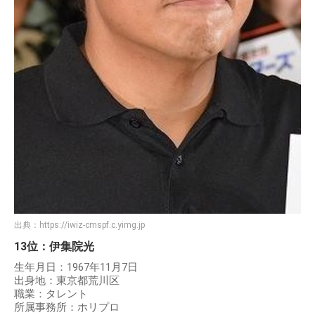
出典：
https://iwiz-cmspf.c.yimg.jp
13位：伊集院光
生年月日：1967年11月7日
出身地：東京都荒川区
職業：タレント
所属事務所：ホリプロ