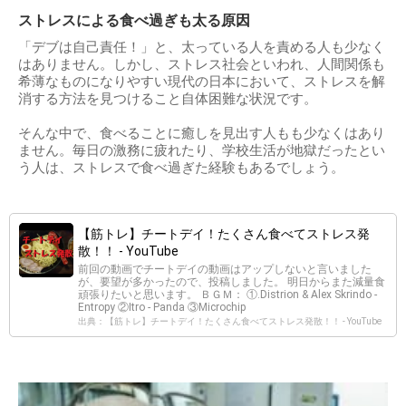
ストレスによる食べ過ぎも太る原因
「デブは自己責任！」と、太っている人を責める人も少なく
はありません。しかし、ストレス社会といわれ、人間関係も
希薄なものになりやすい現代の日本において、ストレスを解
消する方法を見つけること自体困難な状況です。
そんな中で、食べることに癒しを見出す人もも少なくはあり
ません。毎日の激務に疲れたり、学校生活が地獄だったとい
う人は、ストレスで食べ過ぎた経験もあるでしょう。
【筋トレ】チートデイ！たくさん食べてストレス発
散！！ - YouTube
前回の動画でチートデイの動画はアップしないと言いました
が、要望が多かったので、投稿しました。 明日からまた減量食
頑張りたいと思います。 ＢＧＭ： ①.Distrion & Alex Skrindo -
Entropy ②Itro - Panda ③Microchip
出典：【筋トレ】チートデイ！たくさん食べてストレス発散！！ - YouTube